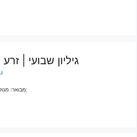
גיליון שבועי | זר
il
מבואר: מנוקד: אידיש: אנגלית: ספרדית: איטלקית: פורטוגזית: