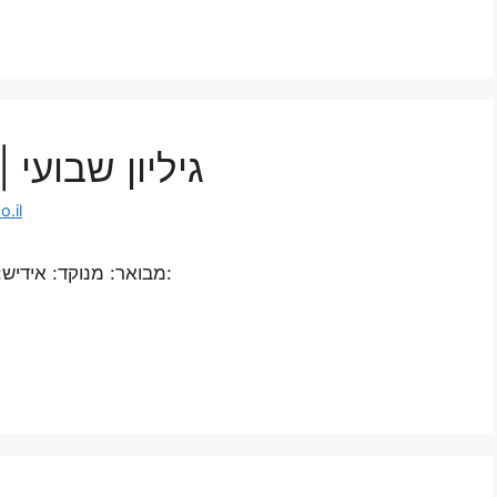
גיליון שבועי
.il
מבואר: מנוקד: אידיש: אנגלית: ספרדית: איטלקית: פורטוגזית: צרפתית: