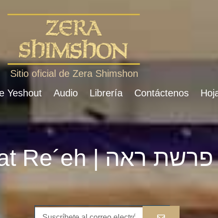
Sitio oficial de Zera Shimshon
de Yeshout
Audio
Librería
Contáctenos
Hoja
Parshat Re´eh | פרשת ראה