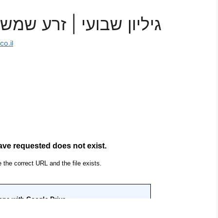
גיליון שבועי | זרע שמ
o.il