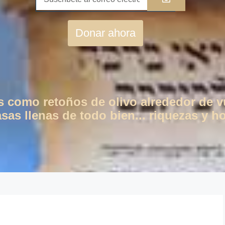
Donar ahora
os como retoños de olivo alrededor de 
as llenas de todo bien... riquezas y ho