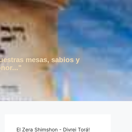
vuestras mesas, sabios y
nor..."
El Zera Shimshon - Divrei Torá!