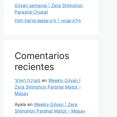
Gilyan semanal | Zera Shimshon
Parashá Chukat
גיליון שבועי | זרע שמשון פרשת חקת
Comentarios
recientes
מערכת האתר
en
Weekly Gilyan |
Zera Shimshon Parshat Matot –
Masay
Ayala
en
Weekly Gilyan | Zera
Shimshon Parshat Matot – Masay