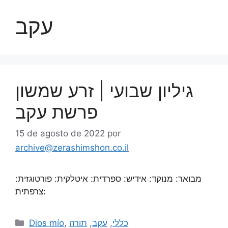
עקב
גיליון שבועי | זרע שמשון
פרשת עקב
15 de agosto de 2022
por
archive@zerashimshon.co.il
מבואר: מנוקד: אידיש: ספרדית: איטלקית: פורטוגזית:
צרפתית:
Dios mío
,
תורה
,
עקב
,
כללי