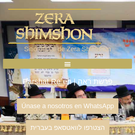
Sitio oficial de Zera Shimshon
Parshat Re´eh | פרשת ראה
Únase a nosotros en WhatsApp
הצטרפו לוואטסאפ בעברית