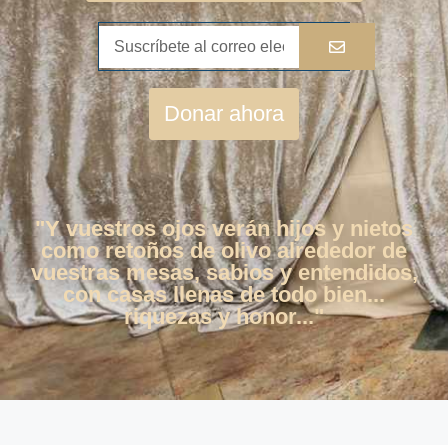
Donar ahora
"Y vuestros ojos verán hijos y nietos
como retoños de olivo alrededor de
vuestras mesas, sabios y entendidos,
con casas llenas de todo bien...
riquezas y honor..."