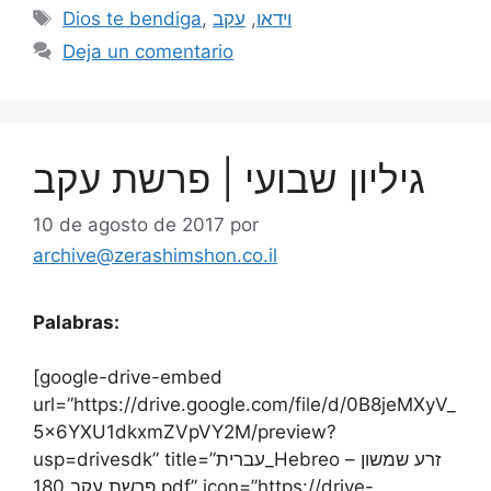
Dios te bendiga
,
עקב
,
וידאו
Deja un comentario
גיליון שבועי | פרשת עקב
10 de agosto de 2017
por
archive@zerashimshon.co.il
Palabras:
[google-drive-embed
url=”https://drive.google.com/file/d/0B8jeMXyV_
5x6YXU1dkxmZVpVY2M/preview?
usp=drivesdk” title=”עברית_Hebreo – זרע שמשון
פרשת עקב 180.pdf” icon=”https://drive-