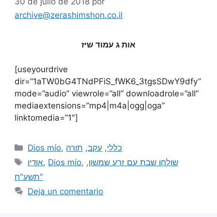
30 de julio de 2018
por
archive@zerashimshon.co.il
אות ג עמוד שיז
[useyourdrive
dir=”1aTW0bG4TNdPFiS_fWK6_3tgsSDwY9dfy”
mode=”audio” viewrole=”all” downloadrole=”all”
mediaextensions=”mp4|m4a|ogg|oga”
linktomedia=”1″]
Dios mío
,
תורה
,
עקב
,
כללי
אודיו
,
Dios mío
,
,
שולחן שבת עם זרע שמשון
"תשע"ח
Deja un comentario