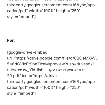
thirdparty.googleusercontent.com/16/type/appli
cation/pdf” width=”100%” height=”250″
style=”embed”]
Por:
[google-drive-embed
url=”https://drive.google.com/file/d/0B8jeMXyV_
5x6dGVIcEtSbnZlcnM/preview?usp=drivesdk”
title=”אידיש_Yiddish – זרע שמשון פרשת עקב
20.pdf” icon=”https://drive-
thirdparty.googleusercontent.com/16/type/appli
cation/pdf” width=”100%” height=”250″
style=”embed”]