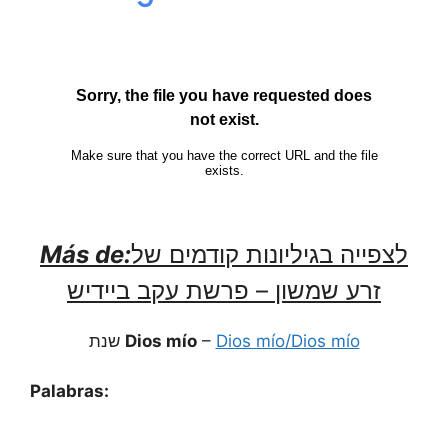
Más de:
לצפייה בגיליונות קודמים של
זרע שמשון – פרשת עקב ביידיש
שנת
Dios mío
–
Dios mío/Dios mío
Palabras: