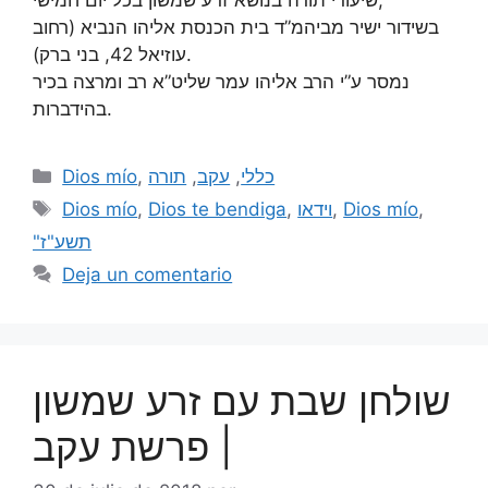
בשידור ישיר מביהמ”ד בית הכנסת אליהו הנביא (רחוב
עוזיאל 42, בני ברק).
נמסר ע”י הרב אליהו עמר שליט”א רב ומרצה בכיר
בהידברות.
Dios mío
,
תורה
,
עקב
,
כללי
Dios mío
,
Dios te bendiga
,
וידאו
,
Dios mío
,
"תשע"ז
Deja un comentario
שולחן שבת עם זרע שמשון
| פרשת עקב