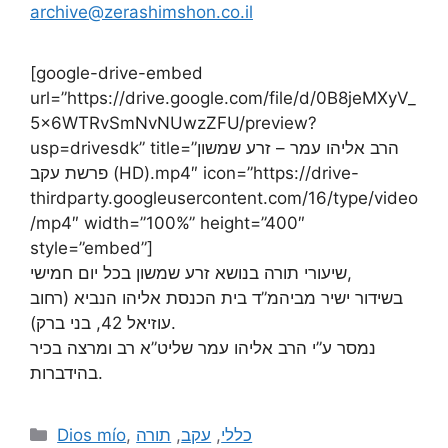
archive@zerashimshon.co.il
[google-drive-embed
url=”https://drive.google.com/file/d/0B8jeMXyV_
5x6WTRvSmNvNUwzZFU/preview?
usp=drivesdk” title=”הרב אליהו עמר – זרע שמשון
פרשת עקב (HD).mp4″ icon=”https://drive-
thirdparty.googleusercontent.com/16/type/video
/mp4″ width=”100%” height=”400″
style=”embed”]
שיעורי תורה בנושא זרע שמשון בכל יום חמישי,
בשידור ישיר מביהמ”ד בית הכנסת אליהו הנביא (רחוב
עוזיאל 42, בני ברק).
נמסר ע”י הרב אליהו עמר שליט”א רב ומרצה בכיר
בהידברות.
Dios mío
,
תורה
,
עקב
,
כללי