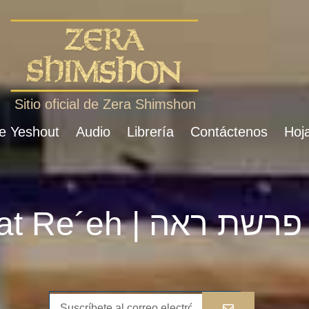
Sitio oficial de Zera Shimshon
de Yeshout
Audio
Librería
Contáctenos
Hoja
Parshat Re´eh | פרשת ראה