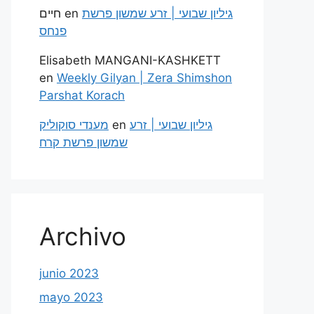
חיים
en
גיליון שבועי | זרע שמשון פרשת
פנחס
Elisabeth MANGANI-KASHKETT
en
Weekly Gilyan | Zera Shimshon
Parshat Korach
מענדי סוקוליק
en
גיליון שבועי | זרע
שמשון פרשת קרח
Archivo
junio 2023
mayo 2023