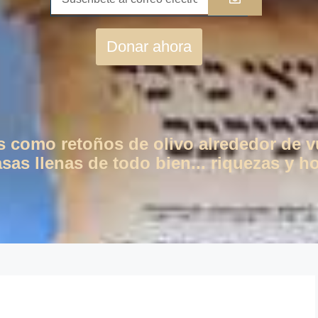
Donar ahora
os como retoños de olivo alrededor de 
as llenas de todo bien... riquezas y ho