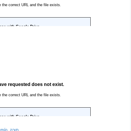
 mío
,
תורה