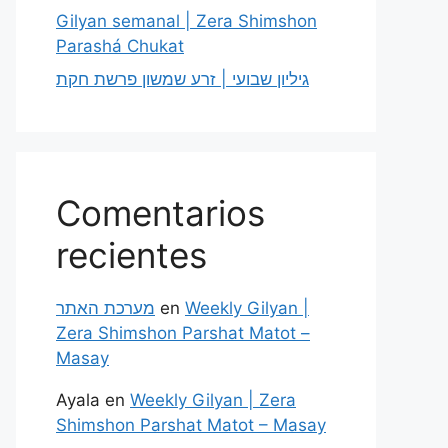
Gilyan semanal | Zera Shimshon
Parashá Chukat
גיליון שבועי | זרע שמשון פרשת חקת
Comentarios
recientes
מערכת האתר
en
Weekly Gilyan |
Zera Shimshon Parshat Matot –
Masay
Ayala
en
Weekly Gilyan | Zera
Shimshon Parshat Matot – Masay