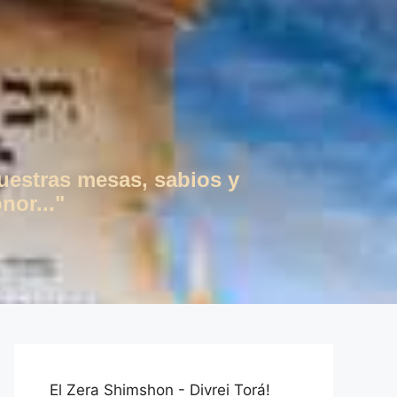
vuestras mesas, sabios y
nor..."
El Zera Shimshon - Divrei Torá!