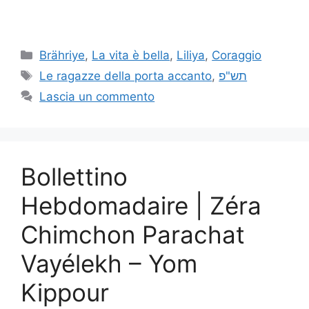
Brähriye
,
La vita è bella
,
Liliya
,
Coraggio
Le ragazze della porta accanto
,
תש"פ
Lascia un commento
Bollettino
Hebdomadaire | Zéra
Chimchon Parachat
Vayélekh – Yom
Kippour