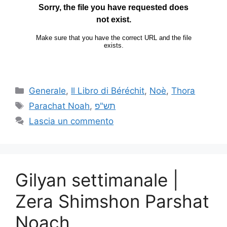
Generale
,
Il Libro di Béréchit
,
Noè
,
Thora
Parachat Noah
,
תש"פ
Lascia un commento
Gilyan settimanale |
Zera Shimshon Parshat
Noach