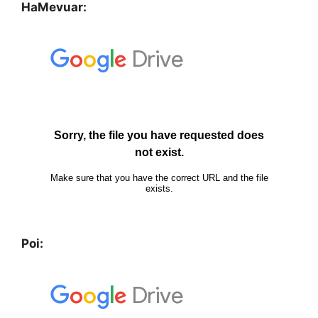
HaMevuar:
Poi: