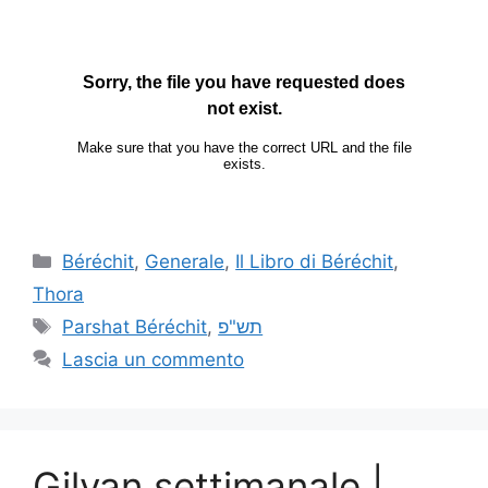
Béréchit
,
Generale
,
Il Libro di Béréchit
,
Thora
Parshat Béréchit
,
תש"פ
Lascia un commento
Gilyan settimanale |