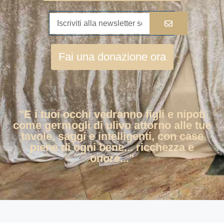
Fai una donazione ora
"E i tuoi occhi vedranno figli e nipoti
come germogli di ulivo attorno alle tue
tavole, saggi e intelligenti, con case
piene di ogni bene... ricchezza e
onore..."