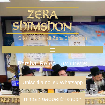
Sito ufficiale di Zera Shimshon
Parshat Re´eh | פרשת ראה
Unisciti a noi su Whatsapp
הצטרפו לוואטסאפ בעברית