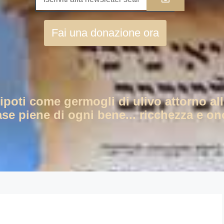
Fai una donazione ora
nipoti come germogli di ulivo attorno all
ase piene di ogni bene... ricchezza e ono