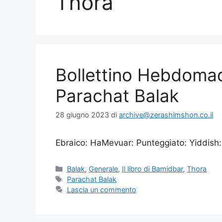
Thora
Bollettino Hebdoma
Parachat Balak
28 giugno 2023
di
archive@zerashimshon.co.il
Ebraico: HaMevuar: Punteggiato: Yiddish:
Balak
,
Generale
,
Il libro di Bamidbar
,
Thora
Parachat Balak
Lascia un commento