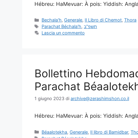
Hébreu: HaMevuar: À pois: Yiddish: Anglais
Bechala'h
,
Generale
,
Il Libro di Chemot
,
Thora
Parachat Béchala'h
,
תשפ"ב
Lascia un commento
Bollettino Hebdoma
Parachat Béaalotek
1 giugno 2023
di
archive@zerashimshon.co.il
Hébreu: HaMevuar: À pois: Yiddish: Anglais
Béaalotekha
,
Generale
,
Il libro di Bamidbar
,
Th