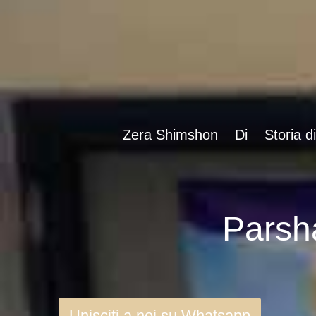
Zera Shimshon
Di
Storia d
Unisciti a noi su Whatsapp