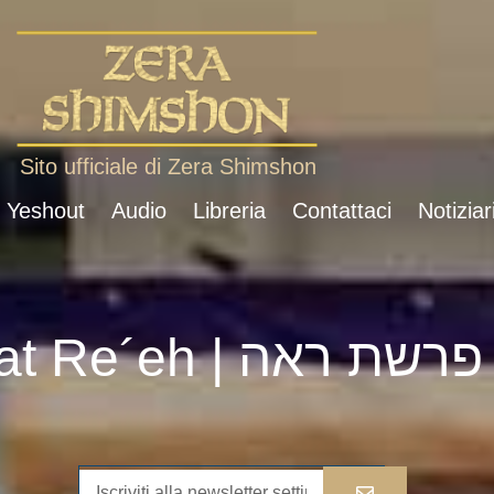
Sito ufficiale di Zera Shimshon
i Yeshout
Audio
Libreria
Contattaci
Notiziar
Parshat Re´eh | פרשת ראה