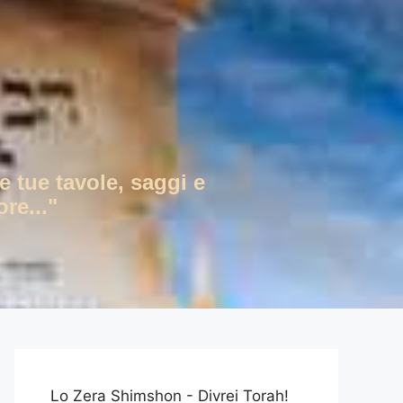
e tue tavole, saggi e
re..."
Lo Zera Shimshon - Divrei Torah!