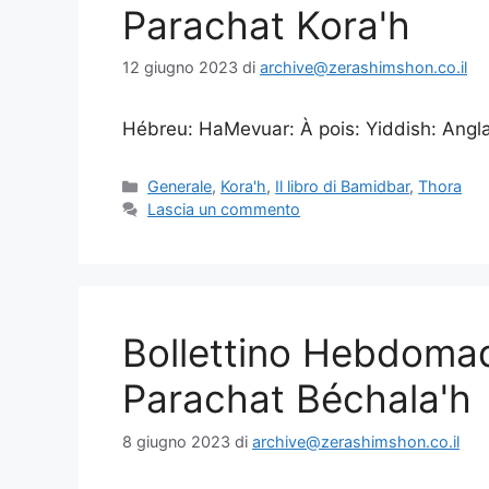
Parachat Kora'h
12 giugno 2023
di
archive@zerashimshon.co.il
Hébreu: HaMevuar: À pois: Yiddish: Anglais
Generale
,
Kora'h
,
Il libro di Bamidbar
,
Thora
Lascia un commento
Bollettino Hebdoma
Parachat Béchala'h
8 giugno 2023
di
archive@zerashimshon.co.il