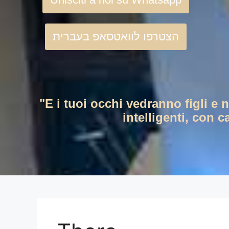
הצטרפו לוואטסאפ בעברית
"E i tuoi occhi vedranno figli e 
intelligenti, con c