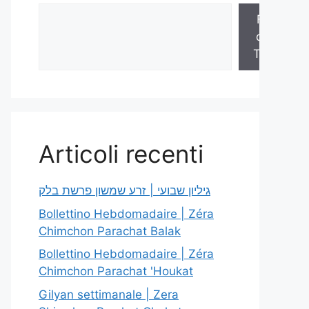
Fogli
della
Torah
Articoli recenti
גיליון שבועי | זרע שמשון פרשת בלק
Bollettino Hebdomadaire | Zéra
Chimchon Parachat Balak
Bollettino Hebdomadaire | Zéra
Chimchon Parachat 'Houkat
Gilyan settimanale | Zera