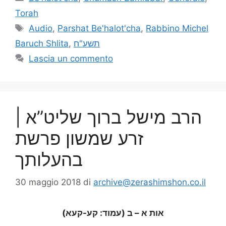
Torah
Audio
,
Parshat Be'halot'cha
,
Rabbino Michel
Baruch Shlita
,
תשע"ח
Lascia un commento
הרב מישל ברוך שליט”א |
זרע שמשון פרשת
בהעלותך
30 maggio 2018
di
archive@zerashimshon.co.il
אות א – ב (עמוד: קע-קעא)