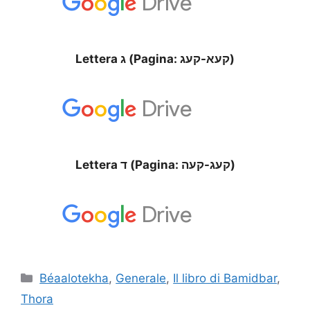
Lettera ג (Pagina: קעא-קעג)
Lettera ד (Pagina: קעג-קעה)
Béaalotekha
,
Generale
,
Il libro di Bamidbar
,
Thora