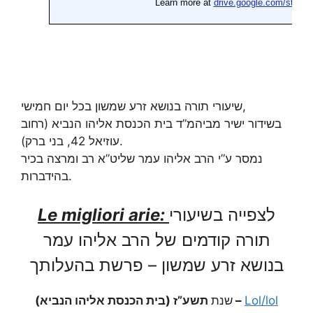
שיעורי תורה בנושא זרע שמשון בכל יום חמישי,
בשידור ישיר מביהמ”ד בית הכנסת אליהו הנביא (רחוב
עוזיאל 42, בני ברק).
נמסר ע”י הרב אליהו עמר שליט”א רב ומרצה בכיר
בהידברות.
Le migliori arie:
לצפייה בשיעורי
תורה קודמים של הרב אליהו עמר
בנושא זרע שמשון – פרשת בהעלותך
שנת
תשע”ז (בית הכנסת אליהו הנביא) –
Lol/lol