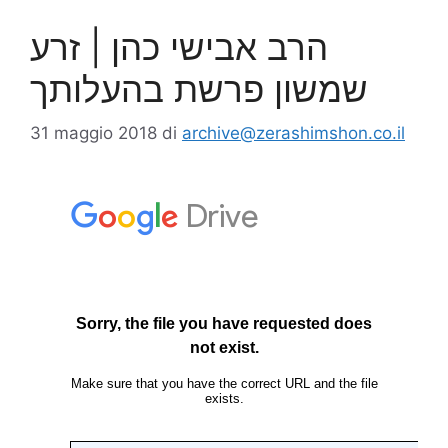
הרב אבישי כהן | זרע
שמשון פרשת בהעלותך
31 maggio 2018
di
archive@zerashimshon.co.il