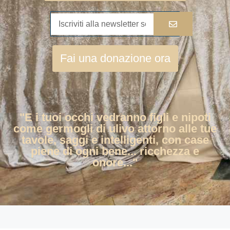
Fai una donazione ora
"E i tuoi occhi vedranno figli e nipoti
come germogli di ulivo attorno alle tue
tavole, saggi e intelligenti, con case
piene di ogni bene... ricchezza e
onore..."