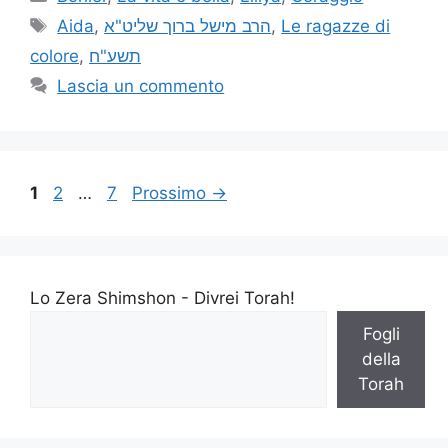
Aida
,
הרב מישל ברוך שליט"א
,
Le ragazze di
colore
,
תשע"ח
Lascia un commento
1
2
…
7
Prossimo
→
Lo Zera Shimshon - Divrei Torah!
Fogli
della
Torah