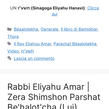
UN
תשע”ז (Sinagoga Eliyahu Hanavi)
:
Clicca
qui
Béaalotekha
,
Generale
,
Il libro di Bamidbar
,
Thora
Il Rav Eliahou Amar
,
Parachat Béaalotekha
,
Video
,
תשע"ח
Lascia un commento
Rabbi Eliyahu Amar |
Zera Shimshon Parshat
Be'halot'cha (Lui)