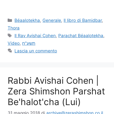
Béaalotekha
,
Generale
,
Il libro di Bamidbar
,
Thora
Il Rav Avishai Cohen
,
Parachat Béaalotekha
,
Video
,
תשע"ח
Lascia un commento
Rabbi Avishai Cohen |
Zera Shimshon Parshat
Be'halot'cha (Lui)
31 maggio 2018
di
archive@zerashimshon.co.il