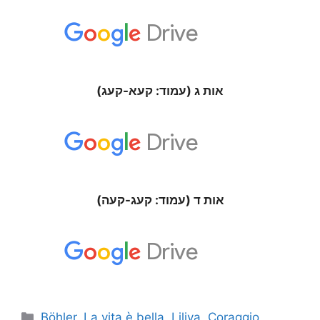
אות ג (עמוד: קעא-קעג)
אות ד (עמוד: קעג-קעה)
Böhler
,
La vita è bella
,
Liliya
,
Coraggio