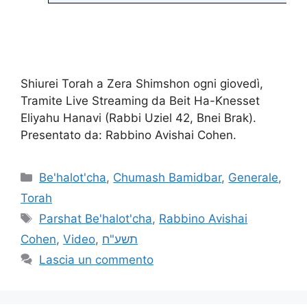
Shiurei Torah a Zera Shimshon ogni giovedì,
Tramite Live Streaming da Beit Ha-Knesset
Eliyahu Hanavi (Rabbi Uziel 42, Bnei Brak).
Presentato da: Rabbino Avishai Cohen.
Be'halot'cha
,
Chumash Bamidbar
,
Generale
,
Torah
Parshat Be'halot'cha
,
Rabbino Avishai
Cohen
,
Video
,
תשע"ח
Lascia un commento