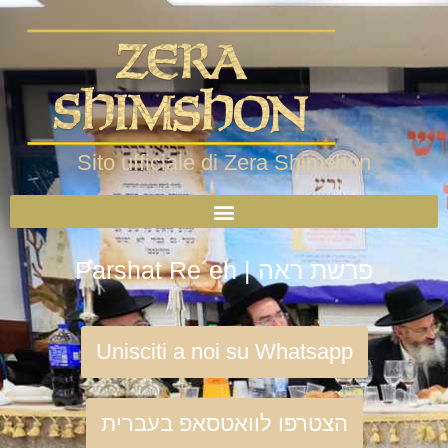
Sito ufficiale di Zera Shimshon
Parshat Re´eh | פרשת ראה
Unisciti a noi su Whatsapp
הצטרפו לוואטסאפ בעברית