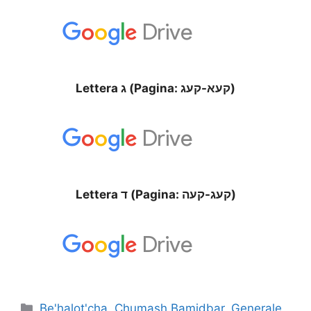
Lettera ג (Pagina: קעא-קעג)
Lettera ד (Pagina: קעג-קעה)
Be'halot'cha
,
Chumash Bamidbar
,
Generale
,