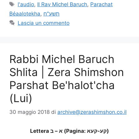
l'audio
,
Il Rav Michel Baruch
,
Parachat
Béaalotekha
,
תשע"ח
Lascia un commento
Rabbi Michel Baruch
Shlita | Zera Shimshon
Parshat Be'halot'cha
(Lui)
30 maggio 2018
di
archive@zerashimshon.co.il
Lettera א – ב (Pagina: קע-קעא)