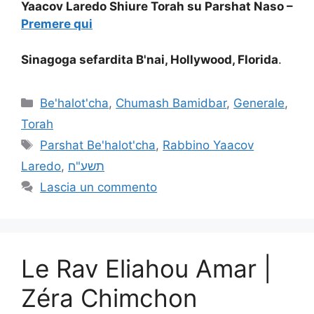
Yaacov Laredo Shiure Torah su Parshat Naso –
Premere qui
Sinagoga sefardita B'nai, Hollywood, Florida
.
Be'halot'cha
,
Chumash Bamidbar
,
Generale
,
Torah
Parshat Be'halot'cha
,
Rabbino Yaacov
Laredo
,
תשע"ח
Lascia un commento
Le Rav Eliahou Amar |
Zéra Chimchon