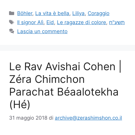
Böhler
,
La vita è bella
,
Liliya
,
Coraggio
Il signor Alì
,
Eid
,
Le ragazze di colore
,
תשע"ח
Lascia un commento
Le Rav Avishai Cohen |
Zéra Chimchon
Parachat Béaalotekha
(Hé)
31 maggio 2018
di
archive@zerashimshon.co.il