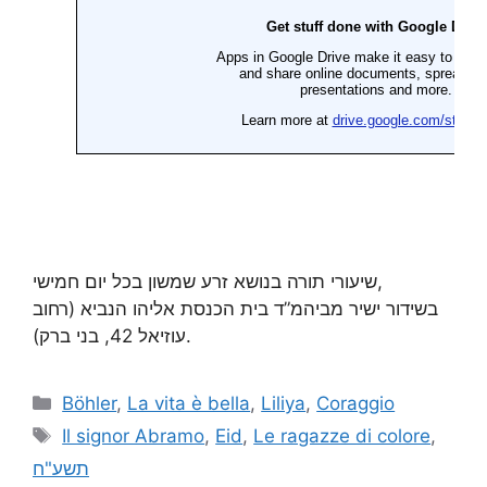
שיעורי תורה בנושא זרע שמשון בכל יום חמישי,
בשידור ישיר מביהמ”ד בית הכנסת אליהו הנביא (רחוב
עוזיאל 42, בני ברק).
Böhler
,
La vita è bella
,
Liliya
,
Coraggio
Il signor Abramo
,
Eid
,
Le ragazze di colore
,
תשע"ח