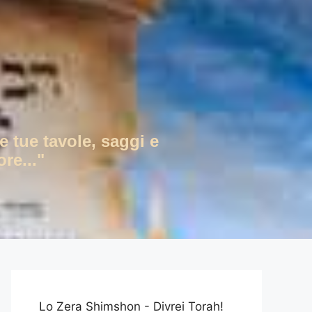
e tue tavole, saggi e
re..."
Lo Zera Shimshon - Divrei Torah!