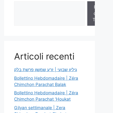
Fogli
della
Torah
Articoli recenti
גיליון שבועי | זרע שמשון פרשת בלק
Bollettino Hebdomadaire | Zéra
Chimchon Parachat Balak
Bollettino Hebdomadaire | Zéra
Chimchon Parachat 'Houkat
Gilyan settimanale | Zera