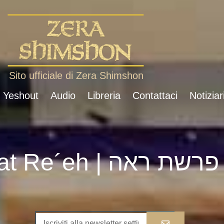
Sito ufficiale di Zera Shimshon
i Yeshout
Audio
Libreria
Contattaci
Notiziar
Parshat Re´eh | פרשת ראה