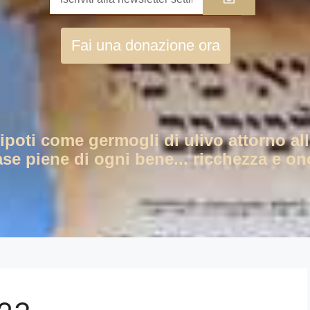
Fai una donazione ora
nipoti come germogli di ulivo attorno all
ase piene di ogni bene... ricchezza e ono