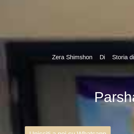
Zera Shimshon
Di
Storia d
Unisciti a noi su Whatsapp