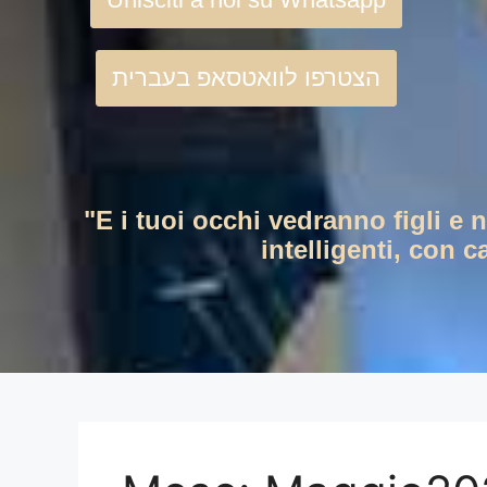
הצטרפו לוואטסאפ בעברית
"E i tuoi occhi vedranno figli e 
intelligenti, con c