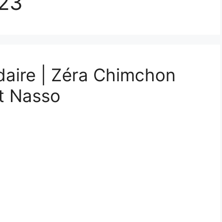
23
daire | Zéra Chimchon
t Nasso