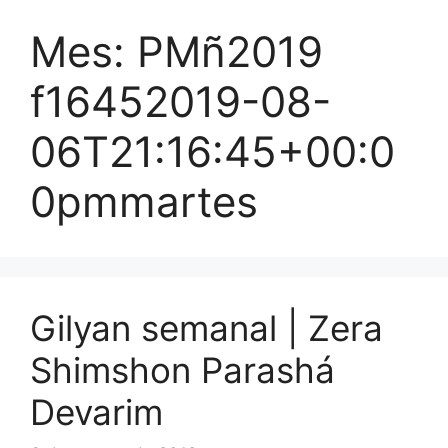
Mes:
PMñ2019
f16452019-08-
06T21:16:45+00:0
0pmmartes
Gilyan semanal | Zera
Shimshon Parashá
Devarim