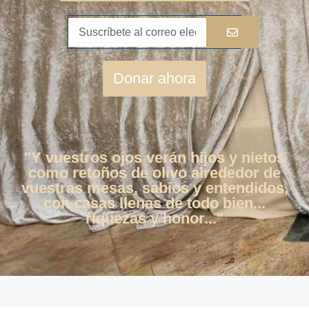
Donar ahora
"Y vuestros ojos verán hijos y nietos
como retoños de olivo alrededor de
vuestras mesas, sabios y entendidos,
con casas llenas de todo bien...
riquezas y honor..."