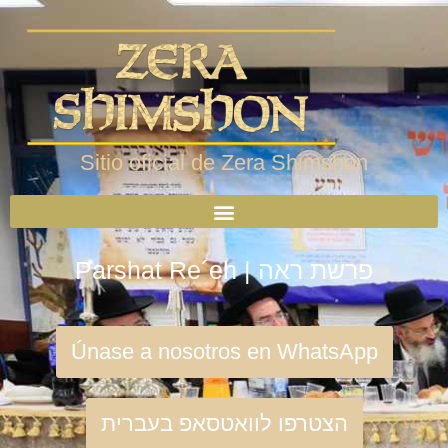
Sitio oficial de Zera Shimshon
Parshat Re´eh | פרשת ראה
Únase a nosotros en WhatsApp
הצטרפו לוואטסאפ בעברית