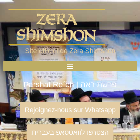
Site officiel de Zera Shimshon
Parshat Re´eh | פרשת ראה
Rejoignez-nous sur Whatsapp
הצטרפו לוואטסאפ בעברית