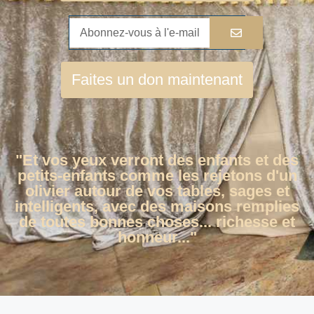
Faites un don maintenant
"Et vos yeux verront des enfants et des
petits-enfants comme les rejetons d'un
olivier autour de vos tables, sages et
intelligents, avec des maisons remplies
de toutes bonnes choses... richesse et
honneur..."