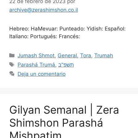
22 de febrero de 2023
por
archive@zerashimshon.co.il
Hebreo: HaMevuar: Punteado: Yidish: Español:
Italiano: Portugués: Francés:
Jumash Shmot
,
General
,
Tora
,
Trumah
Parashá Trumá
,
תשפ"ב
Deja un comentario
Gilyan Semanal | Zera
Shimshon Parashá
Mishpatim