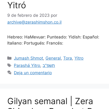
Yitró
9 de febrero de 2023
por
archive@zerashimshon.co.il
Hebreo: HaMevuar: Punteado: Yidish: Español:
Italiano: Portugués: Francés:
Jumash Shmot
,
General
,
Tora
,
Yitro
Parashá Yitro
,
תשפ"ב
Deja un comentario
Gilyan semanal | Zera