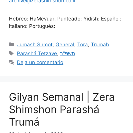
archive@zerashimshon.co.il
Hebreo: HaMevuar: Punteado: Yidish: Español:
Italiano: Portugués:
Jumash Shmot
,
General
,
Tora
,
Trumah
Parashá Tetzave
,
תשפ"ב
Deja un comentario
Gilyan Semanal | Zera
Shimshon Parashá
Trumá