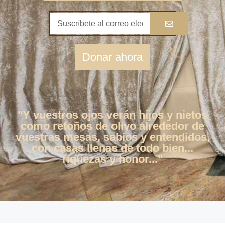
Donar ahora
"Y vuestros ojos verán hijos y nietos
como retoños de olivo alrededor de
vuestras mesas, sabios y entendidos,
con casas llenas de todo bien...
riquezas y honor..."