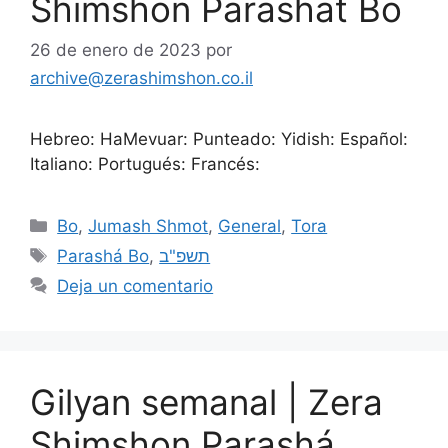
Shimshon Parashat Bo
26 de enero de 2023
por
archive@zerashimshon.co.il
Hebreo: HaMevuar: Punteado: Yidish: Español:
Italiano: Portugués: Francés:
Bo
,
Jumash Shmot
,
General
,
Tora
Parashá Bo
,
תשפ"ב
Deja un comentario
Gilyan semanal | Zera
Shimshon Parashá