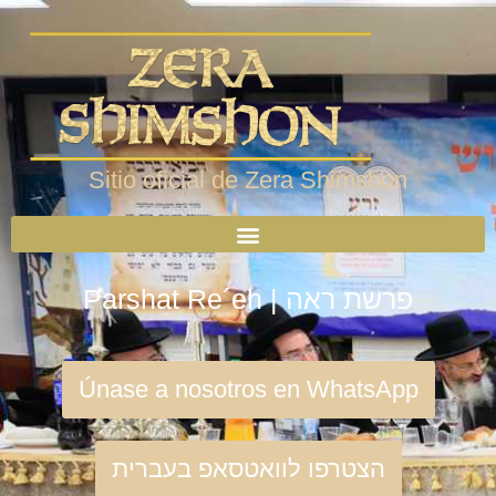
Sitio oficial de Zera Shimshon
Parshat Re´eh | פרשת ראה
Únase a nosotros en WhatsApp
הצטרפו לוואטסאפ בעברית