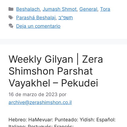
Beshalach
,
Jumash Shmot
,
General
,
Tora
Parashá Beshalaj
,
תשפ"ב
Deja un comentario
Weekly Gilyan | Zera
Shimshon Parshat
Vayakhel – Pekudei
16 de marzo de 2023
por
archive@zerashimshon.co.il
Hebreo: HaMevuar: Punteado: Yidish: Español:
Italiano: Portugués: Francés: