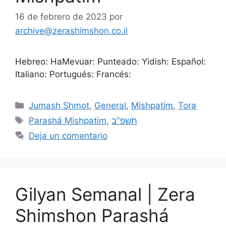
16 de febrero de 2023
por
archive@zerashimshon.co.il
Hebreo: HaMevuar: Punteado: Yidish: Español:
Italiano: Portugués: Francés:
Jumash Shmot
,
General
,
Mishpatim
,
Tora
Parashá Mishpatim
,
תשפ"ב
Deja un comentario
Gilyan Semanal | Zera
Shimshon Parashá