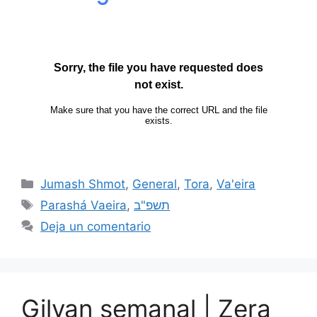
Jumash Shmot
,
General
,
Tora
,
Va'eira
Parashá Vaeira
,
תשפ"ב
Deja un comentario
Gilyan semanal | Zera