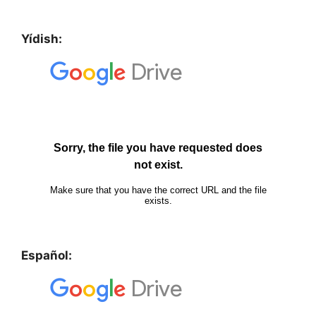
Yídish:
Español: