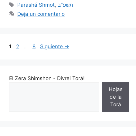
Parashá Shmot
,
תשפ"ב
Deja un comentario
1
2
…
8
Siguiente
→
El Zera Shimshon - Divrei Torá!
Hojas
de la
Torá