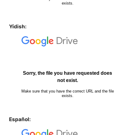
Yídish:
Español: