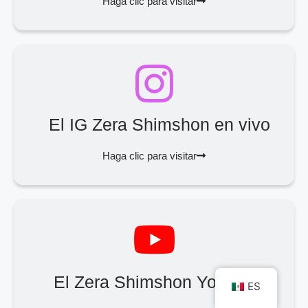
Haga clic para visitar
El IG Zera Shimshon en vivo
Haga clic para visitar
El Zera Shimshon YouTube
ES