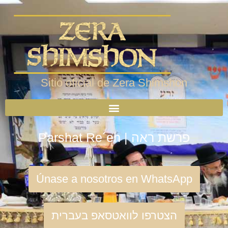
Sitio oficial de Zera Shimshon
Parshat Re´eh | פרשת ראה
Únase a nosotros en WhatsApp
הצטרפו לוואטסאפ בעברית