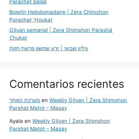
Parachat Balak
Boletín Hebdomadaire | Zéra Chimchon
Parachat 'Houkat
Gilyan semanal | Zera Shimshon Parashá
Chukat
גיליון שבועי | זרע שמשון פרשת חקת
Comentarios recientes
מערכת האתר
en
Weekly Gilyan | Zera Shimshon
Parshat Matot – Masay
Ayala
en
Weekly Gilyan | Zera Shimshon
Parshat Matot – Masay