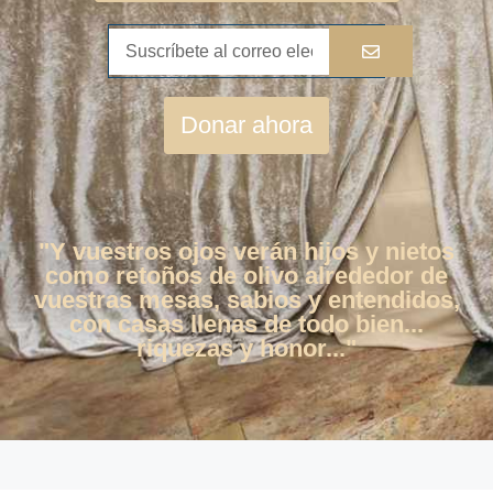
Donar ahora
"Y vuestros ojos verán hijos y nietos
como retoños de olivo alrededor de
vuestras mesas, sabios y entendidos,
con casas llenas de todo bien...
riquezas y honor..."