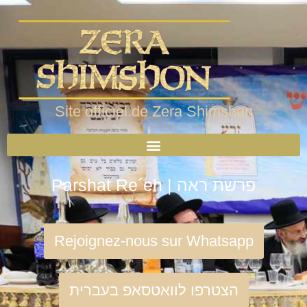
Site officiel de Zera Shimshon
Parshat Re´eh | פרשת ראה
Rejoignez-nous sur Whatsapp
הצטרפו לוואטסאפ בעברית