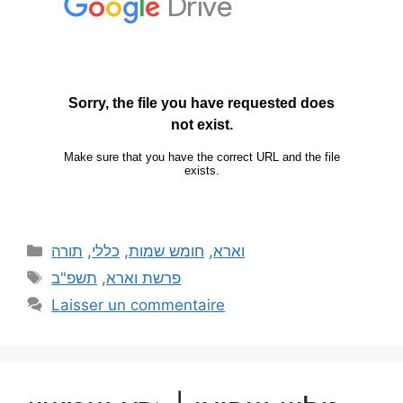
תורה
,
כללי
,
חומש שמות
,
וארא
תשפ"ב
,
פרשת וארא
Laisser un commentaire