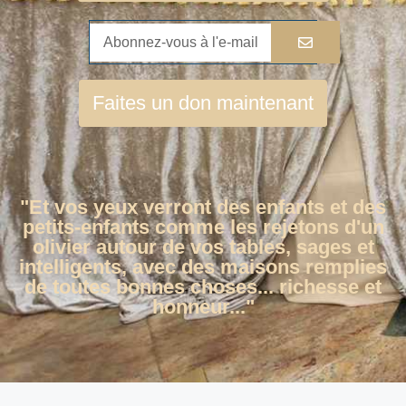
Faites un don maintenant
"Et vos yeux verront des enfants et des
petits-enfants comme les rejetons d'un
olivier autour de vos tables, sages et
intelligents, avec des maisons remplies
de toutes bonnes choses... richesse et
honneur..."