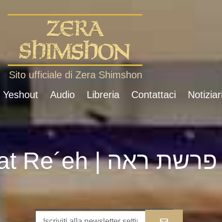
Sito ufficiale di Zera Shimshon
i Yeshout
Audio
Libreria
Contattaci
Notiziar
Parshat Re´eh | פרשת ראה