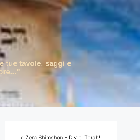
e tue tavole, saggi e
re..."
Lo Zera Shimshon - Divrei Torah!