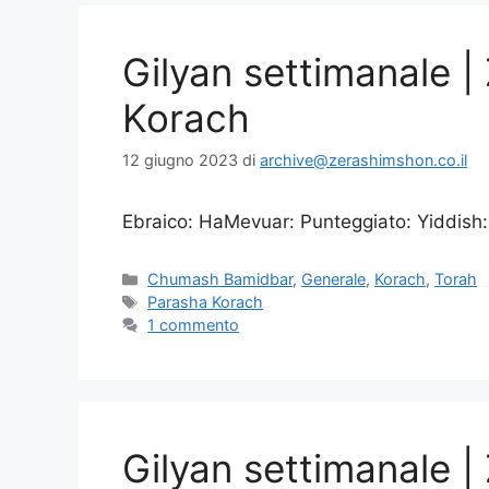
Gilyan settimanale 
Korach
12 giugno 2023
di
archive@zerashimshon.co.il
Ebraico: HaMevuar: Punteggiato: Yiddish:
Chumash Bamidbar
,
Generale
,
Korach
,
Torah
Parasha Korach
1 commento
Gilyan settimanale 