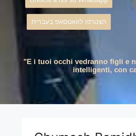
הצטרפו לוואטסאפ בעברית
"E i tuoi occhi vedranno figli e 
intelligenti, con c