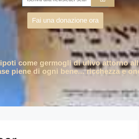
Fai una donazione ora
nipoti come germogli di ulivo attorno all
ase piene di ogni bene... ricchezza e ono