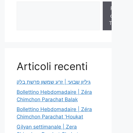
Fogli
della
Torah
Articoli recenti
גיליון שבועי | זרע שמשון פרשת בלק
Bollettino Hebdomadaire | Zéra
Chimchon Parachat Balak
Bollettino Hebdomadaire | Zéra
Chimchon Parachat 'Houkat
Gilyan settimanale | Zera