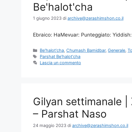
Be'halot'cha
1 giugno 2023
di
archive@zerashimshon.co.il
Ebraico: HaMevuar: Punteggiato: Yiddish:
Be'halot'cha
,
Chumash Bamidbar
,
Generale
,
T
Parshat Be'halot'cha
Lascia un commento
Gilyan settimanale 
– Parshat Naso
24 maggio 2023
di
archive@zerashimshon.co.il