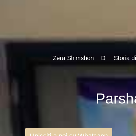
Zera Shimshon
Di
Storia d
Unisciti a noi su Whatsapp