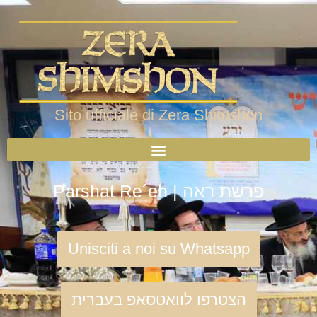
Sito ufficiale di Zera Shimshon
Parshat Re´eh | פרשת ראה
Unisciti a noi su Whatsapp
הצטרפו לוואטסאפ בעברית