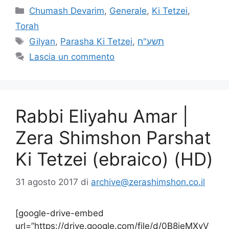
Chumash Devarim
,
Generale
,
Ki Tetzei
,
Torah
Gilyan
,
Parasha Ki Tetzei
,
תשע"ח
Lascia un commento
Rabbi Eliyahu Amar |
Zera Shimshon Parshat
Ki Tetzei (ebraico) (HD)
31 agosto 2017
di
archive@zerashimshon.co.il
[google-drive-embed
url=”https://drive.google.com/file/d/0B8jeMXyV_