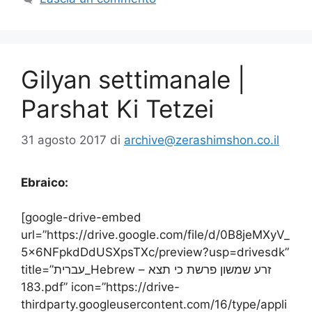
Gilyan settimanale |
Parshat Ki Tetzei
31 agosto 2017
di
archive@zerashimshon.co.il
Ebraico:
[google-drive-embed
url=”https://drive.google.com/file/d/0B8jeMXyV_
5x6NFpkdDdUSXpsTXc/preview?usp=drivesdk”
title=”עברית_Hebrew – זרע שמשון פרשת כי תצא
183.pdf” icon=”https://drive-
thirdparty.googleusercontent.com/16/type/appli