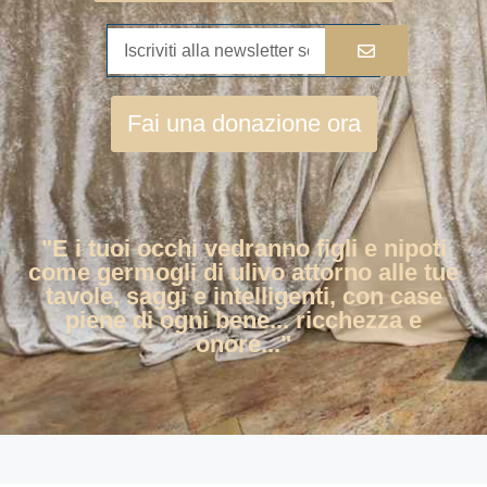
Fai una donazione ora
"E i tuoi occhi vedranno figli e nipoti
come germogli di ulivo attorno alle tue
tavole, saggi e intelligenti, con case
piene di ogni bene... ricchezza e
onore..."