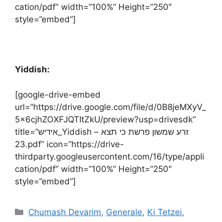
cation/pdf” width=”100%” Height=”250″
style=”embed”]
Yiddish:
[google-drive-embed
url=”https://drive.google.com/file/d/0B8jeMXyV_
5x6cjhZOXFJQTItZkU/preview?usp=drivesdk”
title=”אידיש_Yiddish – זרע שמשון פרשת כי תצא
23.pdf” icon=”https://drive-
thirdparty.googleusercontent.com/16/type/appli
cation/pdf” width=”100%” Height=”250″
style=”embed”]
Chumash Devarim
,
Generale
,
Ki Tetzei
,