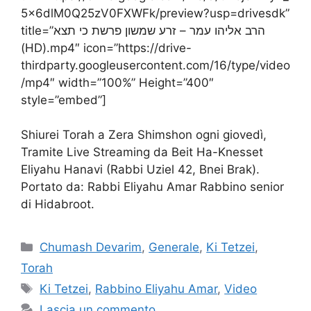
5x6dlM0Q25zV0FXWFk/preview?usp=drivesdk”
title=”הרב אליהו עמר – זרע שמשון פרשת כי תצא
(HD).mp4″ icon=”https://drive-
thirdparty.googleusercontent.com/16/type/video
/mp4″ width=”100%” Height=”400″
style=”embed”]
Shiurei Torah a Zera Shimshon ogni giovedì,
Tramite Live Streaming da Beit Ha-Knesset
Eliyahu Hanavi (Rabbi Uziel 42, Bnei Brak).
Portato da: Rabbi Eliyahu Amar Rabbino senior
di Hidabroot.
Chumash Devarim
,
Generale
,
Ki Tetzei
,
Torah
Ki Tetzei
,
Rabbino Eliyahu Amar
,
Video
Lascia un commento