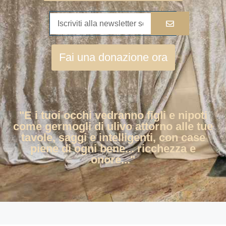
Fai una donazione ora
"E i tuoi occhi vedranno figli e nipoti
come germogli di ulivo attorno alle tue
tavole, saggi e intelligenti, con case
piene di ogni bene... ricchezza e
onore..."