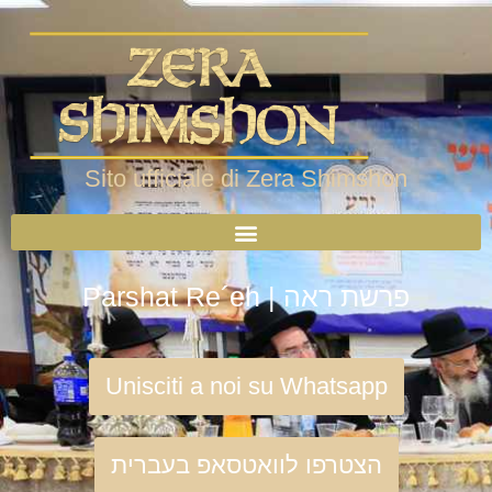
Sito ufficiale di Zera Shimshon
Parshat Re´eh | פרשת ראה
Unisciti a noi su Whatsapp
הצטרפו לוואטסאפ בעברית