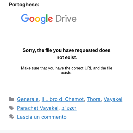
Portoghese:
Generale
,
Il Libro di Chemot
,
Thora
,
Vayakel
Parachat Vayakel
,
תשפ"ב
Lascia un commento