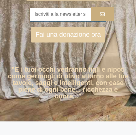
Fai una donazione ora
"E i tuoi occhi vedranno figli e nipoti
come germogli di ulivo attorno alle tue
tavole, saggi e intelligenti, con case
piene di ogni bene... ricchezza e
onore..."