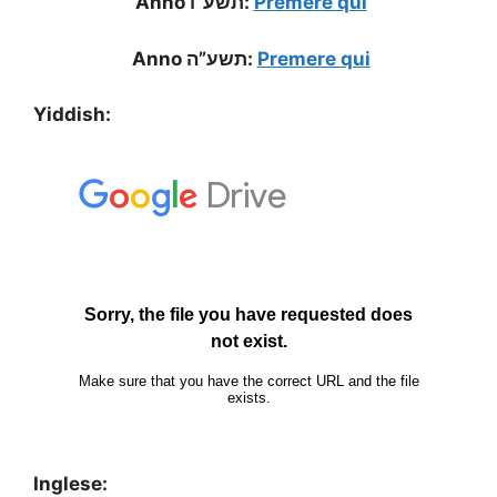
Anno תשע”ו:
Premere qui
Anno תשע”ה:
Premere qui
Yiddish:
Inglese: