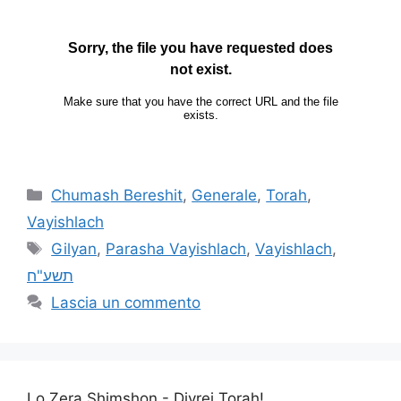
Chumash Bereshit
,
Generale
,
Torah
,
Vayishlach
Gilyan
,
Parasha Vayishlach
,
Vayishlach
,
תשע"ח
Lascia un commento
Lo Zera Shimshon - Divrei Torah!