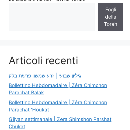
Fogli
della
Torah
Articoli recenti
גיליון שבועי | זרע שמשון פרשת בלק
Bollettino Hebdomadaire | Zéra Chimchon
Parachat Balak
Bollettino Hebdomadaire | Zéra Chimchon
Parachat 'Houkat
Gilyan settimanale | Zera Shimshon Parshat
Chukat