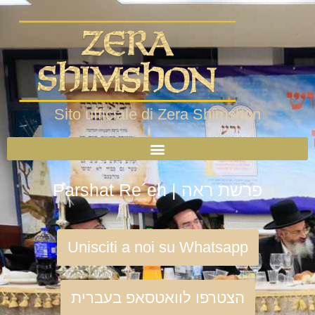
Sito ufficiale di Zera Shimshon
Parshat Re´eh | פרשת ראה
Unisciti a noi su Whatsapp
הצטרפו לוואטסאפ בעברית