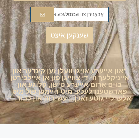
שענקען איצט
"און אייערע אויגן וועלן זען קינדער און
אייניקלעך ווי די צווייגן פון אן איילבירטן
בוים אַרום אייערע טישן, קלוגע און
פארשטענדלעכע, מיט היימען פול מיט
אלערליי גוטע זאכן... עשירות און כבוד..."