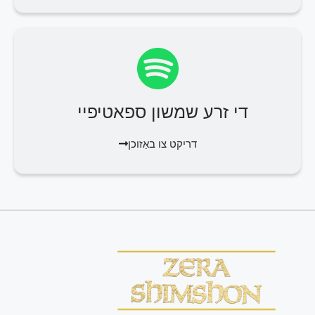
די זרע שמשון ספאטיפיי
דריקט צו באַזוכן