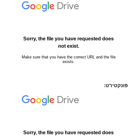
פּונקטירט: