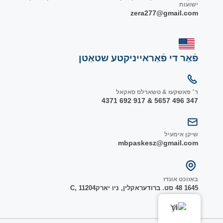
ישועות
zera277@gmail.com
פֿאַר די פֿאַראייניקטע שטאַטן
ר׳ פאשקעז & טשארלס סאקאל
347 496 5657 & 917 692 4371
שיקן אימעיל
mbpaskesz@gmail.com
באַזוכט אונדז
1645 48 סט. ברודער
אקלין, ניו יארק
1204
C, 1
YI