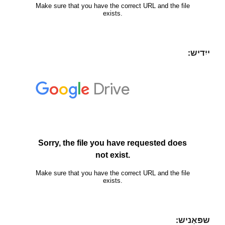
ייִדיש:
שפּאַניש: