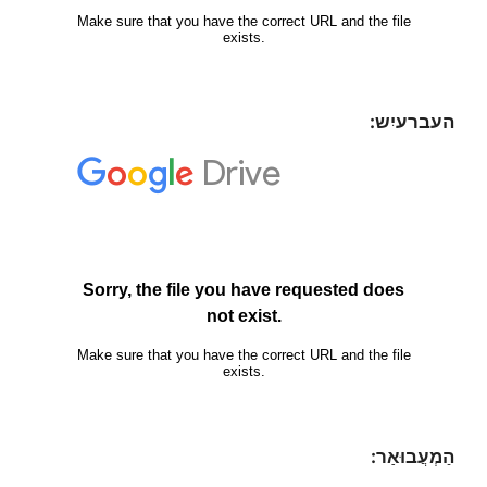
העברעיִש:
הַמְעֲבוּאַר: