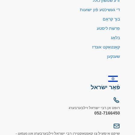
זרע שמשון כולל
די געשיכטע פֿון ישועות
בוך קראָם
פרשת ליסטע
בלאָג
קאָנטאַקט אונדז
שענקען
פֿאַר ישׂראל
רופט אן רבי ישראל זילבערבערג
052-7166450
שיקט אימעיל צו קאנטאקטירן רבי ישראל זילבערבערג און נעמען -