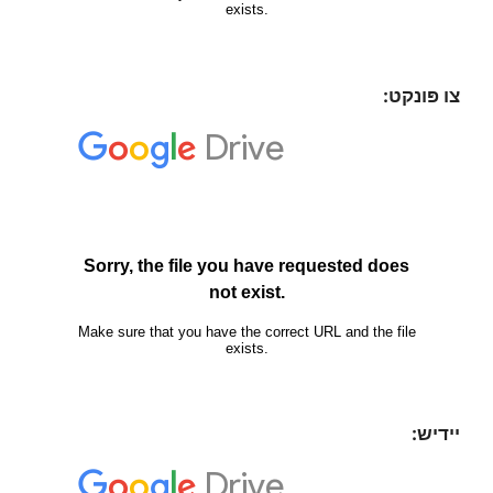
צו פּונקט:
יידיש: