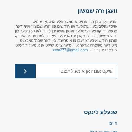
וועגן זרה שמשון
יעדע וואָך גיבן מיר ארויס אַ ספּעציעלע אויסגאַבע מיט
אויסגעקליבענע ווערטלעך און חידושים פֿון "זרע שמשון" אויף דער
פּרשה. די קורצע ווערטלעך זענען געשריבן פֿון די לאַנגע ביכער פֿון
"זרע שמשון", כּדי צו מאַכן עס גרינגער פֿאַר די לערנער צו האָבן אַ
קורצן חידוש איבערצוגעבן צו אַ פֿרײַנד, בײַ דער שבת־מאָלצײַט
מיט דער משפּחה אָדער אין יעדער צײַט. שיקט אַן אימעיל דירעקט
צו פֿאַרבינדן זיך –
zera277@gmail.com
שנעלע לינקס
היים