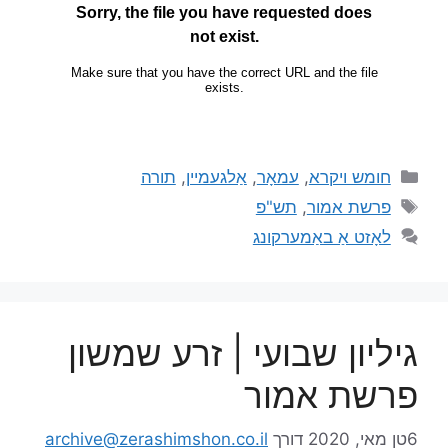
חומש ויקרא
,
עמאָר
,
אַלגעמיין
,
תורה
פרשת אמור
,
תש"פ
לאָזט אַ באַמערקונג
גיליון שבועי | זרע שמשון
פרשת אמור
6טן מאי, 2020
דורך
archive@zerashimshon.co.il