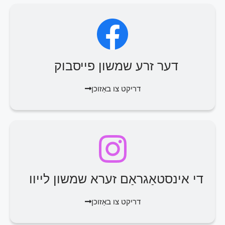
דער זרע שמשון פייסבוק
דריקט צו באַזוכן
די אינסטאַגראַם זערא שמשון לייוו
דריקט צו באַזוכן