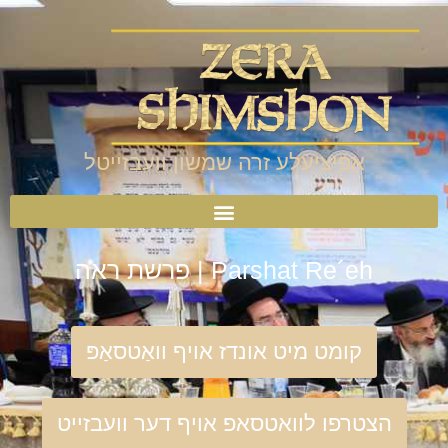
אפיציעלע זרה שמשון וועבזייטל
Parshat Re´eh | פרשת ראה
קומט מיט אונדז אויף וואַטסאַפּ
הצטרפו לוואטסאפ אויף דער וועבזייט