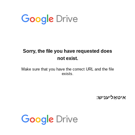
איטאַליעניש: