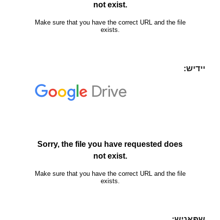
יידיש:
שפּאַניש: