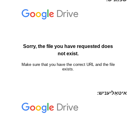
איטאַליעניש: