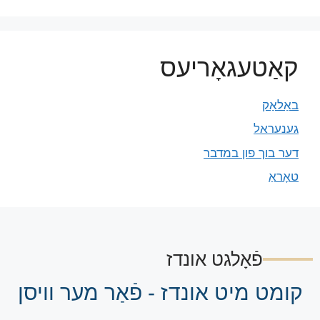
קאַטעגאָריעס
באַלאַק
גענעראל
דער בוך פון במדבר
טאָראַ
פֿאָלגט אונדז
קומט מיט אונדז - פֿאַר מער וויסן