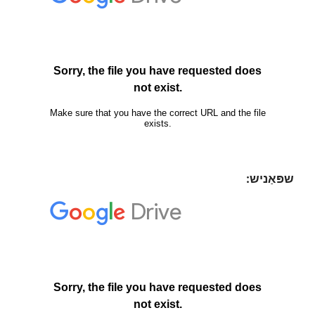
שפּאַניש: