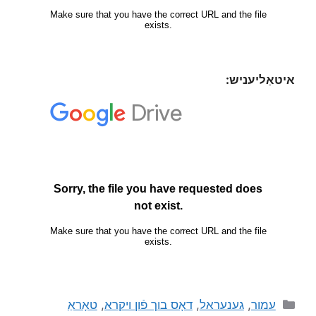
איטאַליעניש:
עמור
,
גענעראל
,
דאָס בוך פֿון ויקרא
,
טאָראַ