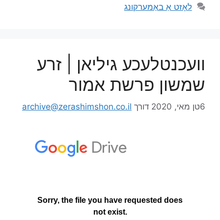
לאָזט אַ באַמערקונג
וועכנטלעכע גיליאן | זרע
שמשון פרשת אמור
6טן מאי, 2020
דורך
archive@zerashimshon.co.il