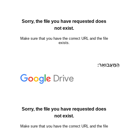
הַמְעֲבוּאַר: