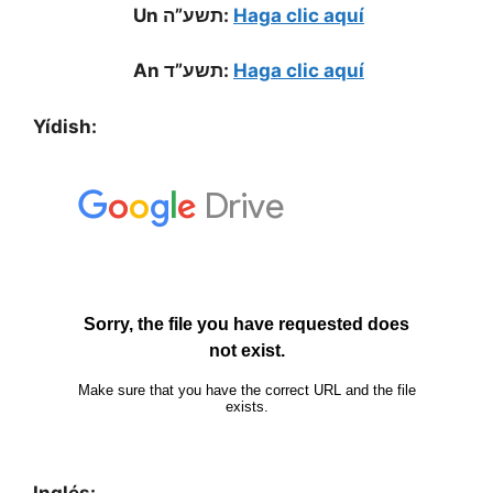
Un תשע”ה:
Haga clic aquí
An תשע”ד:
Haga clic aquí
Yídish:
Inglés: