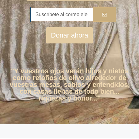
Donar ahora
"Y vuestros ojos verán hijos y nietos
como retoños de olivo alrededor de
vuestras mesas, sabios y entendidos,
con casas llenas de todo bien...
riquezas y honor..."