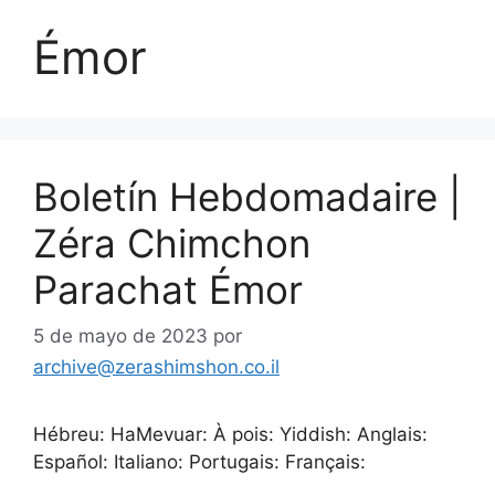
Émor
Boletín Hebdomadaire |
Zéra Chimchon
Parachat Émor
5 de mayo de 2023
por
archive@zerashimshon.co.il
Hébreu: HaMevuar: À pois: Yiddish: Anglais:
Español: Italiano: Portugais: Français: