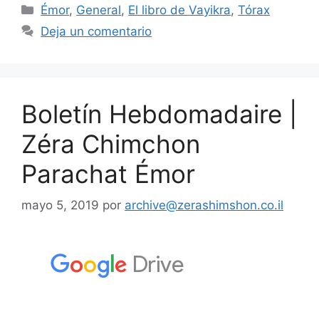
Émor
,
General
,
El libro de Vayikra
,
Tórax
Deja un comentario
Boletín Hebdomadaire |
Zéra Chimchon
Parachat Émor
mayo 5, 2019
por
archive@zerashimshon.co.il