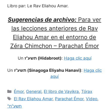
Libro par: Le Rav Eliahou Amar.
Sugerencias de archivo:
Para ver
las lecciones anteriores de Rav
Eliahou Amar en el entorno de
Zéra Chimchon – Parachat Émor
Un
תשע”ז (Hidabroot)
:
Haga clic aquí
Un
תשע”ז (Sinagoga Eliyahu Hanavi)
:
Haga clic
aquí
Émor
,
General
,
El libro de Vayikra
,
Tórax
El Rav Eliahou Amar
,
Parachat Émor
,
Video
,
"תשע"ח