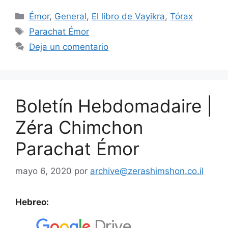
Émor
,
General
,
El libro de Vayikra
,
Tórax
Parachat Émor
Deja un comentario
Boletín Hebdomadaire |
Zéra Chimchon
Parachat Émor
mayo 6, 2020
por
archive@zerashimshon.co.il
Hebreo: