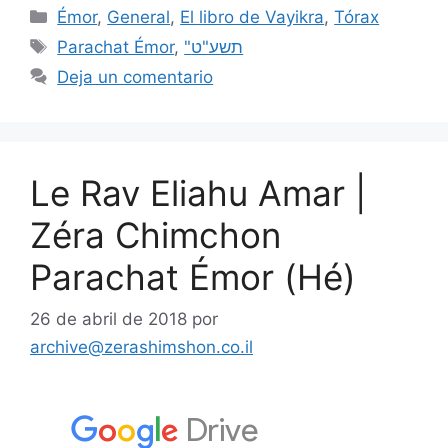
Émor
,
General
,
El libro de Vayikra
,
Tórax
Parachat Émor
,
"תשע"ט
Deja un comentario
Le Rav Eliahu Amar |
Zéra Chimchon
Parachat Émor (Hé)
26 de abril de 2018
por
archive@zerashimshon.co.il