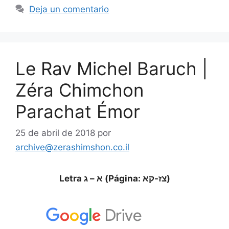
Deja un comentario
Le Rav Michel Baruch |
Zéra Chimchon
Parachat Émor
25 de abril de 2018
por
archive@zerashimshon.co.il
Letra א – ג (Página: צז-קא)