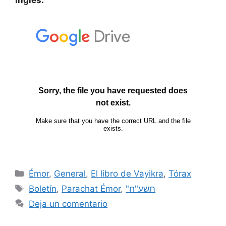
Émor
,
General
,
El libro de Vayikra
,
Tórax
Boletín
,
Parachat Émor
,
"תשע"ח
Deja un comentario