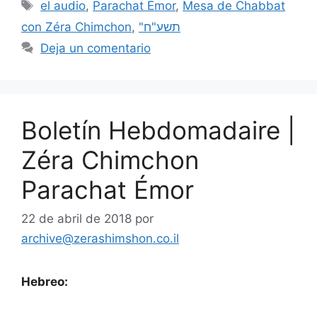
el audio
,
Parachat Émor
,
Mesa de Chabbat
con Zéra Chimchon
,
"תשע"ח
Deja un comentario
Boletín Hebdomadaire |
Zéra Chimchon
Parachat Émor
22 de abril de 2018
por
archive@zerashimshon.co.il
Hebreo: