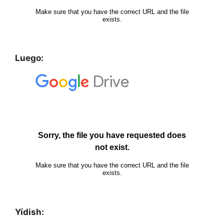
Luego:
Yídish: