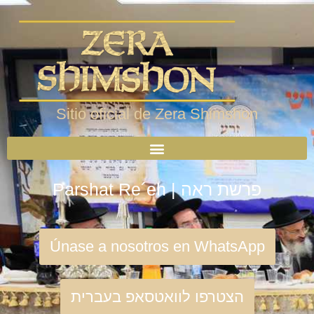
Sitio oficial de Zera Shimshon
Parshat Re´eh | פרשת ראה
Únase a nosotros en WhatsApp
הצטרפו לוואטסאפ בעברית