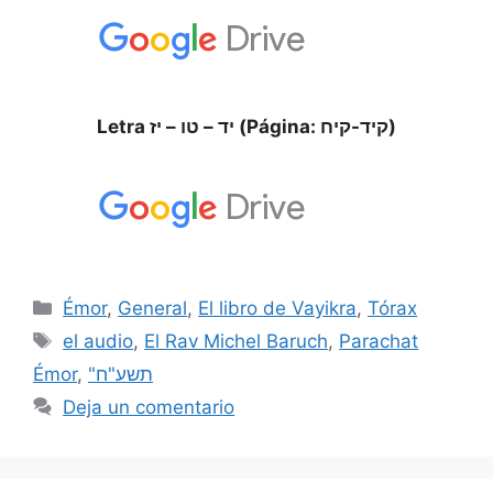
Letra יד – טו – יז (Página: קיד-קיח)
Émor
,
General
,
El libro de Vayikra
,
Tórax
el audio
,
El Rav Michel Baruch
,
Parachat
Émor
,
"תשע"ח
Deja un comentario