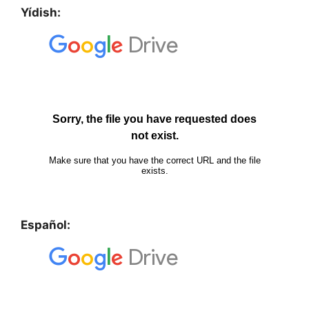
Yídish:
Español: