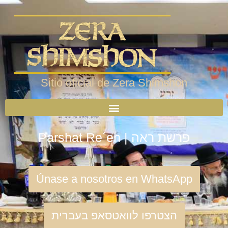
Sitio oficial de Zera Shimshon
Parshat Re´eh | פרשת ראה
Únase a nosotros en WhatsApp
הצטרפו לוואטסאפ בעברית