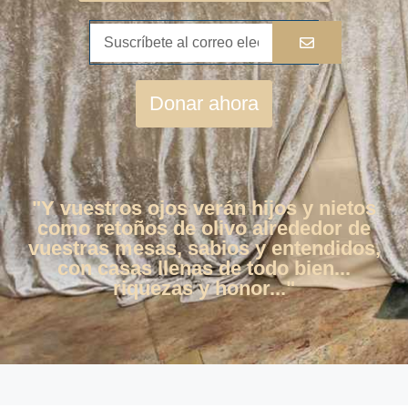
Donar ahora
"Y vuestros ojos verán hijos y nietos
como retoños de olivo alrededor de
vuestras mesas, sabios y entendidos,
con casas llenas de todo bien...
riquezas y honor..."