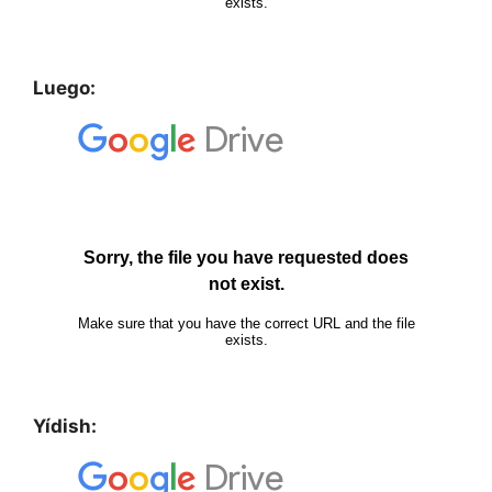
Luego:
Yídish: