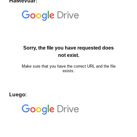
HaMevuar:
Luego: