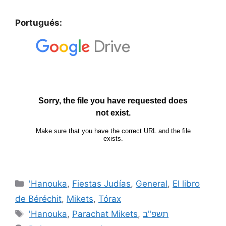
Portugués:
'Hanouka
,
Fiestas Judías
,
General
,
El libro
de Béréchit
,
Mikets
,
Tórax
'Hanouka
,
Parachat Mikets
,
תשפ"ב