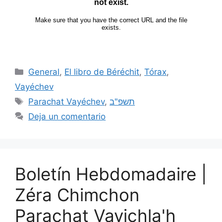
General
,
El libro de Béréchit
,
Tórax
,
Vayéchev
Parachat Vayéchev
,
תשפ"ב
Deja un comentario
Boletín Hebdomadaire |
Zéra Chimchon
Parachat Vayichla'h