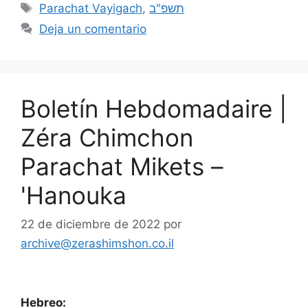
Parachat Vayigach
,
תשפ"ב
Deja un comentario
Boletín Hebdomadaire |
Zéra Chimchon
Parachat Mikets –
'Hanouka
22 de diciembre de 2022
por
archive@zerashimshon.co.il
Hebreo: