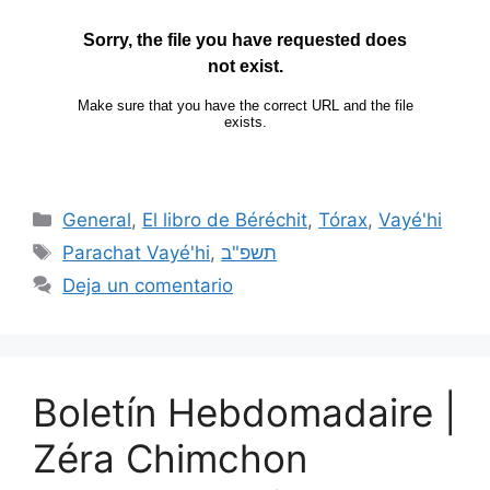
General
,
El libro de Béréchit
,
Tórax
,
Vayé'hi
Parachat Vayé'hi
,
תשפ"ב
Deja un comentario
Boletín Hebdomadaire |
Zéra Chimchon