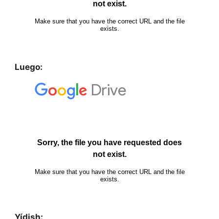
Luego:
Yídish: