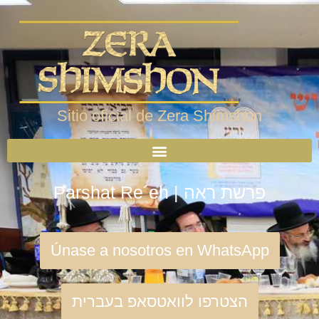
Sitio oficial de Zera Shimshon
Parshat Re´eh | פרשת ראה
Únase a nosotros en WhatsApp
הצטרפו לוואטסאפ בעברית