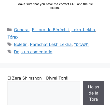
General
,
El libro de Béréchit
,
Lekh-Lekha
,
Tórax
Boletín
,
Parachat Lekh Lekha
,
"תשע"ט
Deja un comentario
El Zera Shimshon - Divrei Torá!
Hojas
de la
Torá