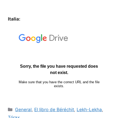
Italia:
General
,
El libro de Béréchit
,
Lekh-Lekha
,
Tórax