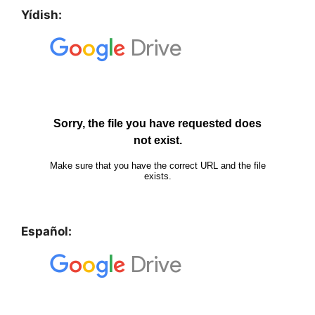
Yídish:
Español: