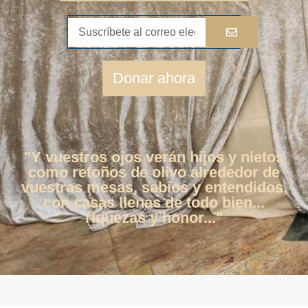
Donar ahora
"Y vuestros ojos verán hijos y nietos
como retoños de olivo alrededor de
vuestras mesas, sabios y entendidos,
con casas llenas de todo bien...
riquezas y honor..."