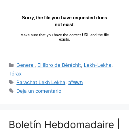
General
,
El libro de Béréchit
,
Lekh-Lekha
,
Tórax
Parachat Lekh Lekha
,
תשפ"ב
Deja un comentario
Boletín Hebdomadaire |