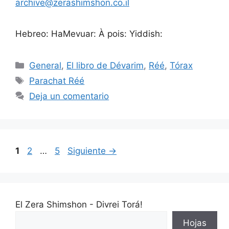
archive@zerashimshon.co.il
Hebreo: HaMevuar: À pois: Yiddish:
General
,
El libro de Dévarim
,
Réé
,
Tórax
Parachat Réé
Deja un comentario
1
2
…
5
Siguiente
→
El Zera Shimshon - Divrei Torá!
Hojas