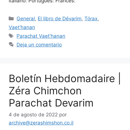
Italiano: Portugués: Francés:
General
,
El libro de Dévarim
,
Tórax
,
Vaet'hanan
Parachat Vaet'hanan
Deja un comentario
Boletín Hebdomadaire |
Zéra Chimchon
Parachat Devarim
4 de agosto de 2022
por
archive@zerashimshon.co.il