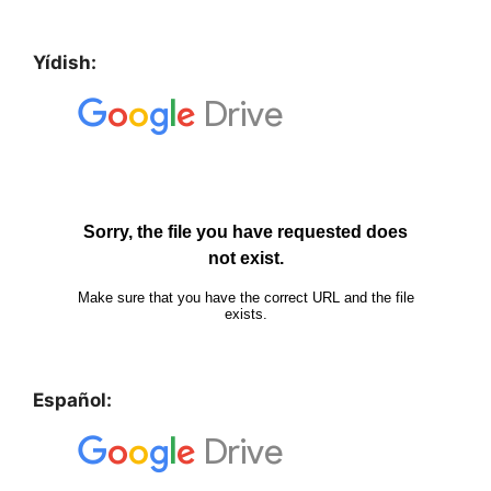
Yídish:
Español: