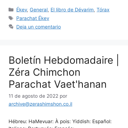
Ékev
,
General
,
El libro de Dévarim
,
Tórax
Parachat Ékev
Deja un comentario
Boletín Hebdomadaire |
Zéra Chimchon
Parachat Vaet'hanan
11 de agosto de 2022
por
archive@zerashimshon.co.il
Hébreu: HaMevuar: À pois: Yiddish: Español: