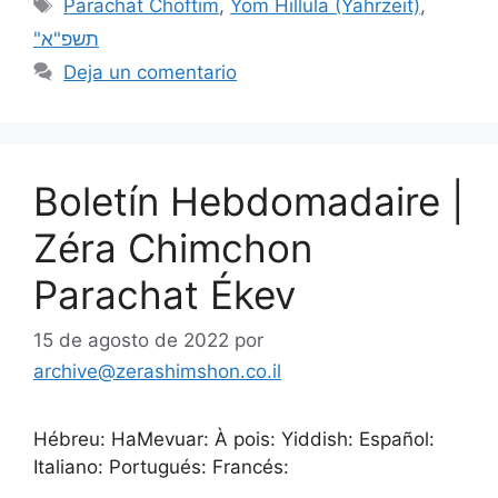
Parachat Choftim
,
Yom Hillula (Yahrzeit)
,
"תשפ"א
Deja un comentario
Boletín Hebdomadaire |
Zéra Chimchon
Parachat Ékev
15 de agosto de 2022
por
archive@zerashimshon.co.il
Hébreu: HaMevuar: À pois: Yiddish: Español:
Italiano: Portugués: Francés: