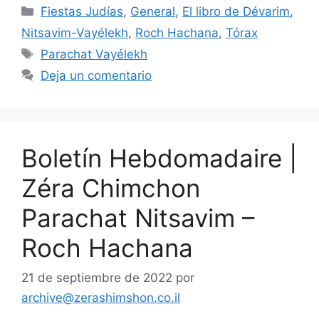
Fiestas Judías
,
General
,
El libro de Dévarim
,
Nitsavim-Vayélekh
,
Roch Hachana
,
Tórax
Parachat Vayélekh
Deja un comentario
Boletín Hebdomadaire |
Zéra Chimchon
Parachat Nitsavim –
Roch Hachana
21 de septiembre de 2022
por
archive@zerashimshon.co.il