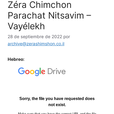
Zéra Chimchon
Parachat Nitsavim –
Vayélekh
28 de septiembre de 2022
por
archive@zerashimshon.co.il
Hebreo: