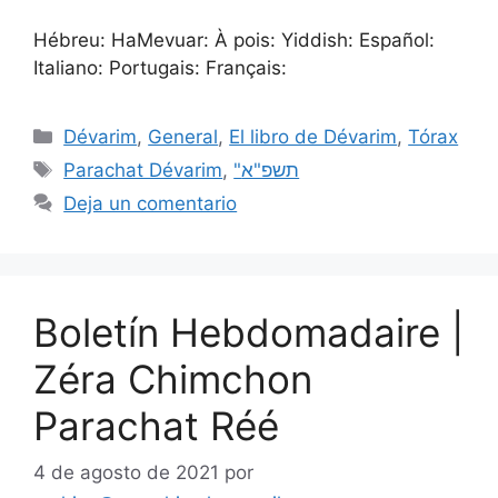
Hébreu: HaMevuar: À pois: Yiddish: Español:
Italiano: Portugais: Français:
Dévarim
,
General
,
El libro de Dévarim
,
Tórax
Parachat Dévarim
,
"תשפ"א
Deja un comentario
Boletín Hebdomadaire |
Zéra Chimchon
Parachat Réé
4 de agosto de 2021
por