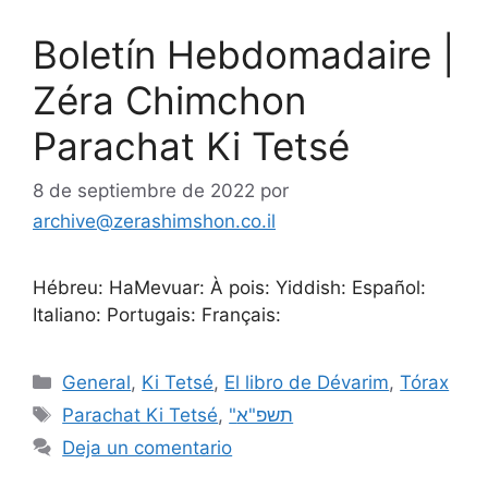
Boletín Hebdomadaire |
Zéra Chimchon
Parachat Ki Tetsé
8 de septiembre de 2022
por
archive@zerashimshon.co.il
Hébreu: HaMevuar: À pois: Yiddish: Español:
Italiano: Portugais: Français:
General
,
Ki Tetsé
,
El libro de Dévarim
,
Tórax
Parachat Ki Tetsé
,
"תשפ"א
Deja un comentario