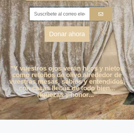
Donar ahora
"Y vuestros ojos verán hijos y nietos
como retoños de olivo alrededor de
vuestras mesas, sabios y entendidos,
con casas llenas de todo bien...
riquezas y honor..."