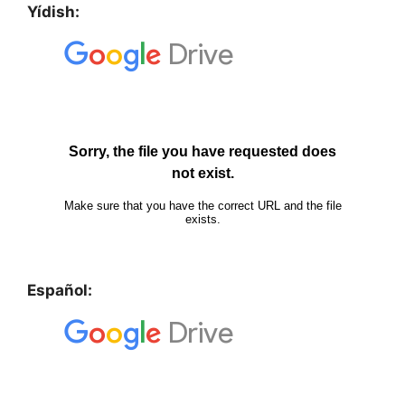
Yídish:
Español: