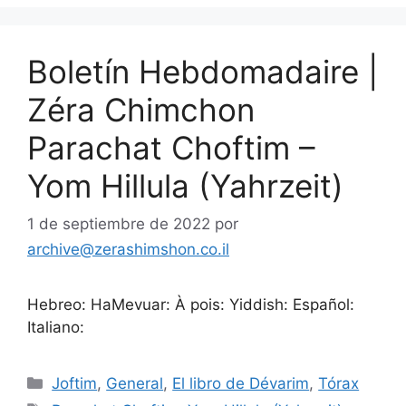
Boletín Hebdomadaire |
Zéra Chimchon
Parachat Choftim –
Yom Hillula (Yahrzeit)
1 de septiembre de 2022
por
archive@zerashimshon.co.il
Hebreo: HaMevuar: À pois: Yiddish: Español:
Italiano:
Joftim
,
General
,
El libro de Dévarim
,
Tórax