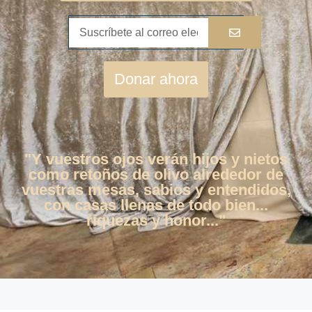
Donar ahora
"Y vuestros ojos verán hijos y nietos
como retoños de olivo alrededor de
vuestras mesas, sabios y entendidos,
con casas llenas de todo bien...
riquezas y honor..."