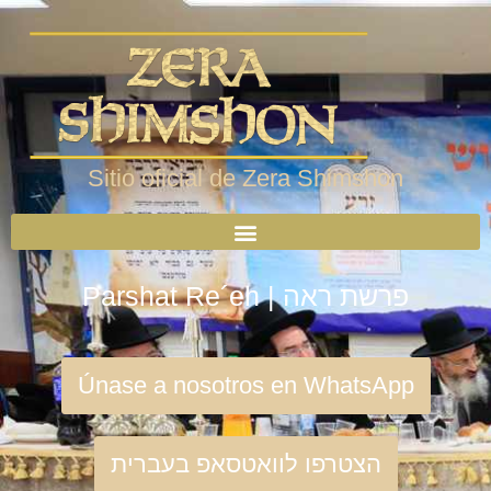
Sitio oficial de Zera Shimshon
Parshat Re´eh | פרשת ראה
Únase a nosotros en WhatsApp
הצטרפו לוואטסאפ בעברית