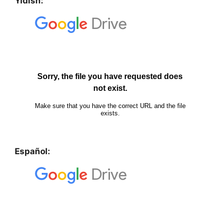
Yídish:
Español: