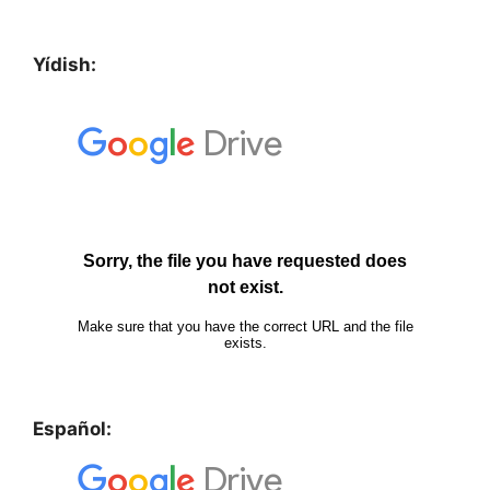
Yídish:
Español: