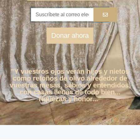
Donar ahora
"Y vuestros ojos verán hijos y nietos
como retoños de olivo alrededor de
vuestras mesas, sabios y entendidos,
con casas llenas de todo bien...
riquezas y honor..."