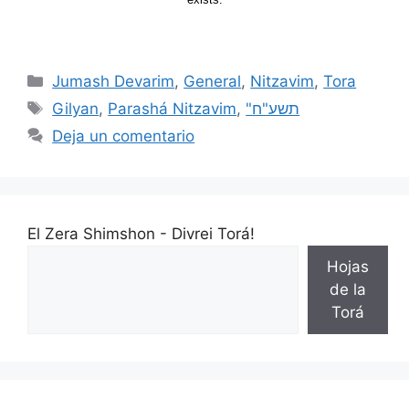
Jumash Devarim
,
General
,
Nitzavim
,
Tora
Gilyan
,
Parashá Nitzavim
,
"תשע"ח
Deja un comentario
El Zera Shimshon - Divrei Torá!
Hojas
de la
Torá