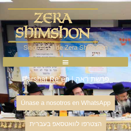
Sitio oficial de Zera Shimshon
Parshat Re´eh | פרשת ראה
Únase a nosotros en WhatsApp
הצטרפו לוואטסאפ בעברית