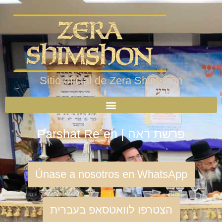
Sitio oficial de Zera Shimshon
Parshat Re´eh | פרשת ראה
Únase a nosotros en WhatsApp
הצטרפו לוואטסאפ בעברית