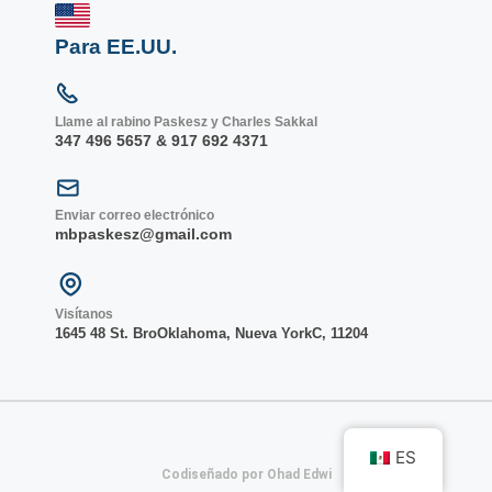
Para EE.UU.
Llame al rabino Paskesz y Charles Sakkal
347 496 5657 & 917 692 4371
Enviar correo electrónico
mbpaskesz@gmail.com
Visítanos
1645 48 St. Bro
Oklahoma, Nueva York
C, 1
1204
ES
Codiseñado por Ohad Edwi