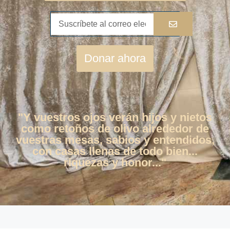
Donar ahora
"Y vuestros ojos verán hijos y nietos
como retoños de olivo alrededor de
vuestras mesas, sabios y entendidos,
con casas llenas de todo bien...
riquezas y honor..."