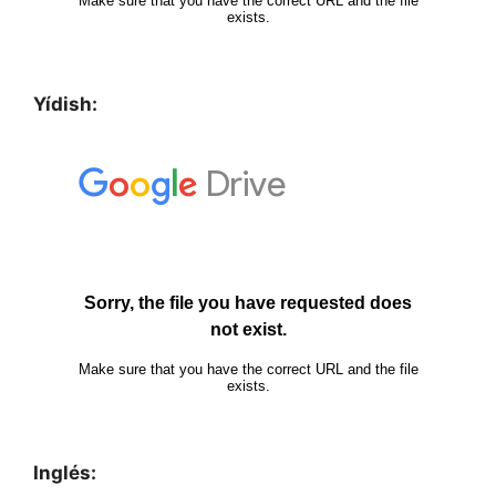
Yídish:
Inglés: