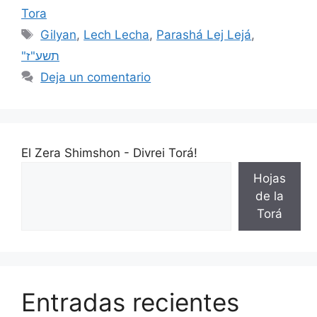
Tora
Gilyan
,
Lech Lecha
,
Parashá Lej Lejá
,
"תשע"ז
Deja un comentario
El Zera Shimshon - Divrei Torá!
Hojas
de la
Torá
Entradas recientes