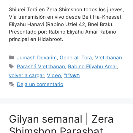
Shiurei Torá en Zera Shimshon todos los jueves,
Vía transmisión en vivo desde Beit Ha-Knesset
Eliyahu Hanavi (Rabino Uziel 42, Bnei Brak).
Presentado por: Rabino Eliyahu Amar Rabino
principal en Hidabroot.
Jumash Devarim
,
General
,
Tora
,
V'etchanan
Parashá V'etchanan
,
Rabino Eliyahu Amar
,
volver a cargar
,
Video
,
"תשע"ז
Deja un comentario
Gilyan semanal | Zera
Shimshon Parashat