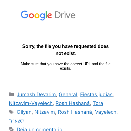
Jumash Devarim
,
General
,
Fiestas judías
,
Nitzavim-Vayelech
,
Rosh Hashaná
,
Tora
Gilyan
,
Nitzavim
,
Rosh Hashaná
,
Vayelech
,
"תשע"ז
Deja un comentario