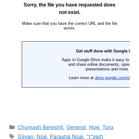
Chumash Bereshit
,
General
,
Noé
,
Tora
Gilyan
,
Noé
,
Parashá Noaj
,
"תשע"ז