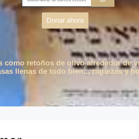
Donar ahora
os como retoños de olivo alrededor de 
as llenas de todo bien... riquezas y ho