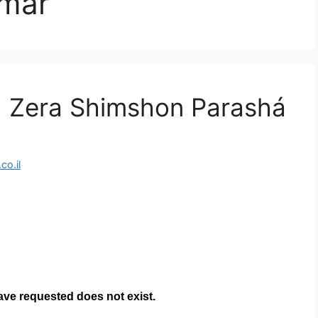
Amar
| Zera Shimshon Parashá
o.il