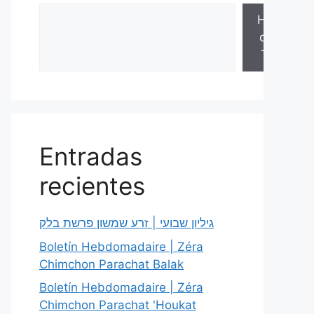
Hojas
de la
Torá
Entradas
recientes
גיליון שבועי | זרע שמשון פרשת בלק
Boletín Hebdomadaire | Zéra
Chimchon Parachat Balak
Boletín Hebdomadaire | Zéra
Chimchon Parachat 'Houkat