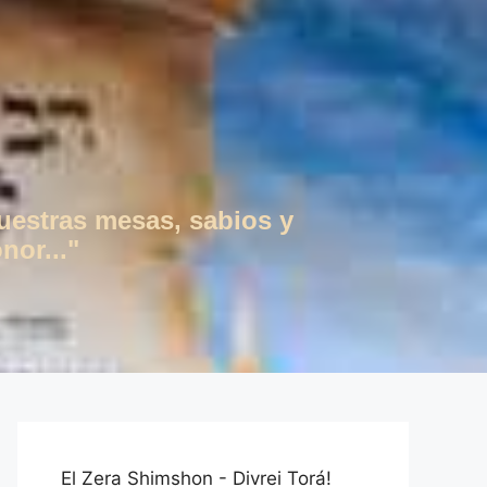
vuestras mesas, sabios y
nor..."
El Zera Shimshon - Divrei Torá!