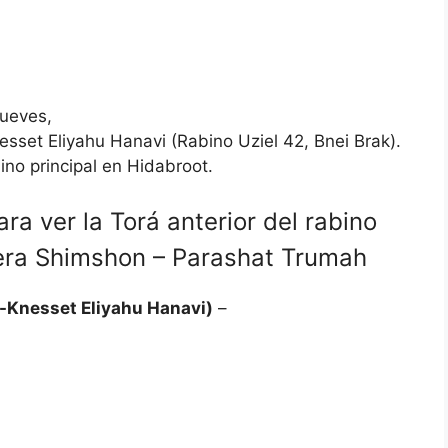
jueves,
sset Eliyahu Hanavi (Rabino Uziel 42, Bnei Brak).
no principal en Hidabroot.
ra ver la Torá anterior del rabino
Zera Shimshon – Parashat Trumah
t Ha-Knesset Eliyahu Hanavi)
–