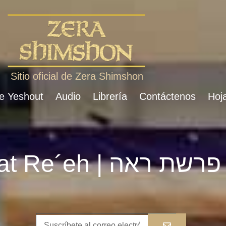
Sitio oficial de Zera Shimshon
de Yeshout
Audio
Librería
Contáctenos
Hoja
Parshat Re´eh | פרשת ראה