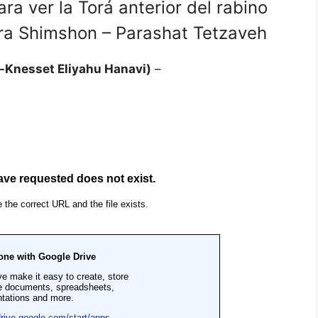
ra ver la Torá anterior del rabino
era Shimshon – Parashat Tetzaveh
t Ha-Knesset Eliyahu Hanavi)
–