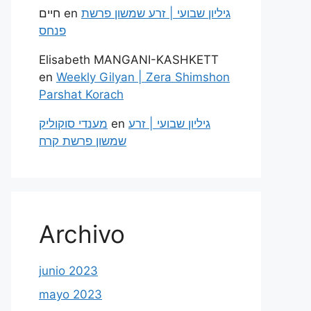
חיים
en
גיליון שבועי | זרע שמשון פרשת
פנחס
Elisabeth MANGANI-KASHKETT
en
Weekly Gilyan | Zera Shimshon
Parshat Korach
מענדי סוקוליק
en
גיליון שבועי | זרע
שמשון פרשת קרח
Archivo
junio 2023
mayo 2023