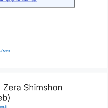
תשפ"ב
| Zera Shimshon
eb)
o.il