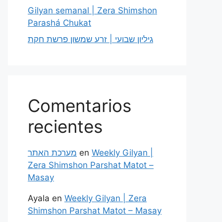
Gilyan semanal | Zera Shimshon
Parashá Chukat
גיליון שבועי | זרע שמשון פרשת חקת
Comentarios
recientes
מערכת האתר
en
Weekly Gilyan |
Zera Shimshon Parshat Matot –
Masay
Ayala
en
Weekly Gilyan | Zera
Shimshon Parshat Matot – Masay