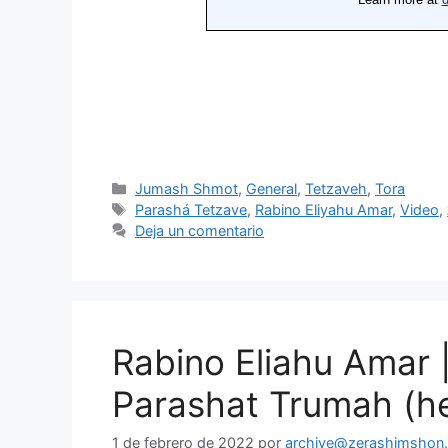
Jumash Shmot
,
General
,
Tetzaveh
,
Tora
Parashá Tetzave
,
Rabino Eliyahu Amar
,
Video
,
Deja un comentario
Rabino Eliahu Amar 
Parashat Trumah (h
1 de febrero de 2022
por
archive@zerashimshon.c