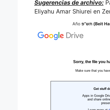
Sugerencias de archivo:
Pa
Eliyahu Amar Shiurei en Z
Año
תש”פ (Bei