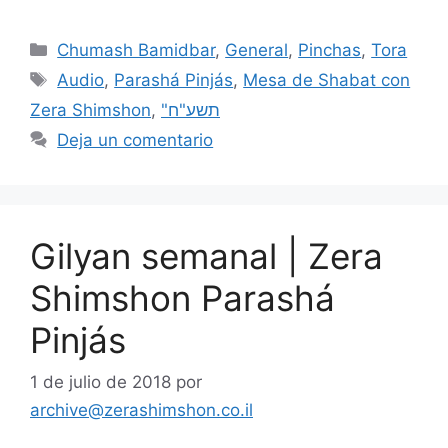
Chumash Bamidbar
,
General
,
Pinchas
,
Tora
Audio
,
Parashá Pinjás
,
Mesa de Shabat con
Zera Shimshon
,
"תשע"ח
Deja un comentario
Gilyan semanal | Zera
Shimshon Parashá
Pinjás
1 de julio de 2018
por
archive@zerashimshon.co.il