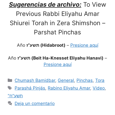
Sugerencias de archivo:
To View
Previous Rabbi Eliyahu Amar
Shiurei Torah in Zera Shimshon –
Parshat Pinchas
Año
תשע”ז (Hidabroot)
–
Presione aquí
Año
תשע”ז (Beit Ha-Knesset Eliyahu Hanavi)
–
Presione aquí
Chumash Bamidbar
,
General
,
Pinchas
,
Tora
Parashá Pinjás
,
Rabino Eliyahu Amar
,
Video
,
"תשע"ח
Deja un comentario