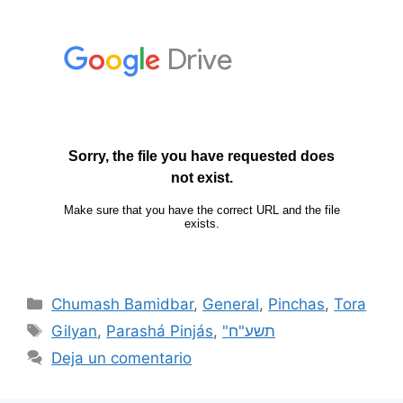
Chumash Bamidbar
,
General
,
Pinchas
,
Tora
Gilyan
,
Parashá Pinjás
,
"תשע"ח
Deja un comentario