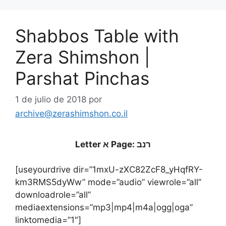
Shabbos Table with
Zera Shimshon |
Parshat Pinchas
1 de julio de 2018
por
archive@zerashimshon.co.il
Letter א Page: רנב
[useyourdrive dir=”1mxU-zXC82ZcF8_yHqfRY-
km3RMS5dyWw” mode=”audio” viewrole=”all”
downloadrole=”all”
mediaextensions=”mp3|mp4|m4a|ogg|oga”
linktomedia=”1″]