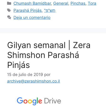
Chumash Bamidbar
,
General
,
Pinchas
,
Tora
Parashá Pinjás
,
"תש"פ
Deja un comentario
Gilyan semanal | Zera
Shimshon Parashá
Pinjás
15 de julio de 2019
por
archive@zerashimshon.co.il