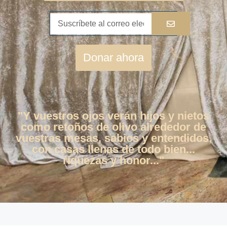
Donar ahora
"Y vuestros ojos verán hijos y nietos
como retoños de olivo alrededor de
vuestras mesas, sabios y entendidos,
con casas llenas de todo bien...
riquezas y honor..."