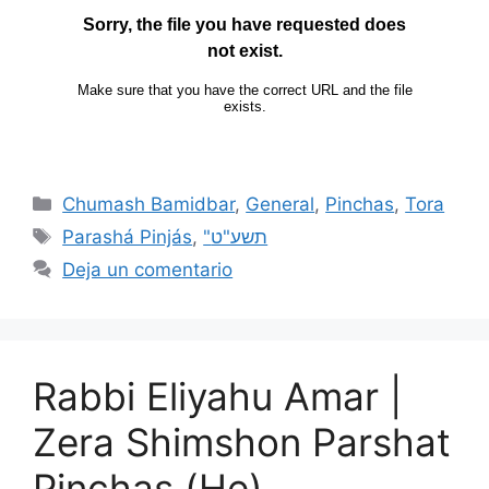
Chumash Bamidbar
,
General
,
Pinchas
,
Tora
Parashá Pinjás
,
"תשע"ט
Deja un comentario
Rabbi Eliyahu Amar |
Zera Shimshon Parshat
Pinchas (He)