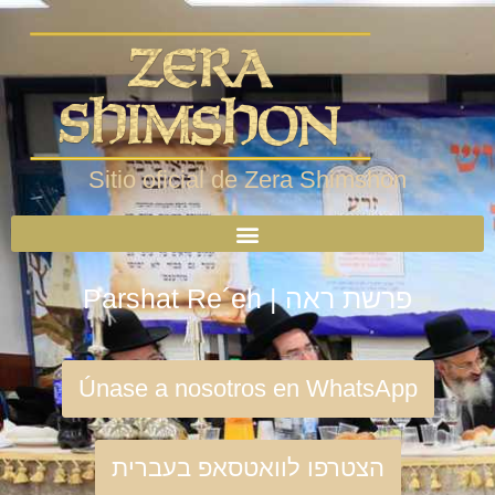
Sitio oficial de Zera Shimshon
Parshat Re´eh | פרשת ראה
Únase a nosotros en WhatsApp
הצטרפו לוואטסאפ בעברית