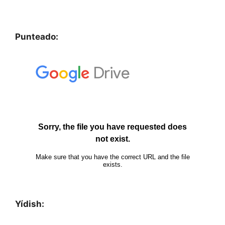
Punteado:
Yídish: