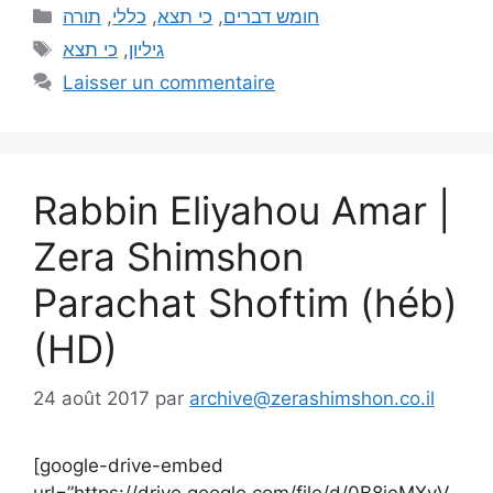
תורה
,
כללי
,
כי תצא
,
חומש דברים
כי תצא
,
גיליון
Laisser un commentaire
Rabbin Eliyahou Amar |
Zera Shimshon
Parachat Shoftim (héb)
(HD)
24 août 2017
par
archive@zerashimshon.co.il
[google-drive-embed
url=”https://drive.google.com/file/d/0B8jeMXyV_