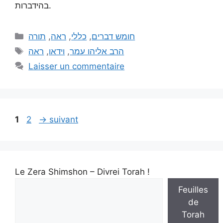
בהידברות.
תורה
,
ראה
,
כללי
,
חומש דברים
ראה
,
וידאו
,
הרב אליהו עמר
Laisser un commentaire
1
2
→
suivant
Le Zera Shimshon – Divrei Torah !
Feuilles
de
Torah