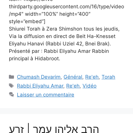
thirdparty.googleusercontent.com/16/type/video
/mp4″ width=”100%” height=”400″
style=”embed”]
Shiurei Torah à Zera Shimshon tous les jeudis,
Via la diffusion en direct de Beit Ha-Knesset
Eliyahu Hanavi (Rabbi Uziel 42, Bnei Brak).
Présenté par : Rabbi Eliyahu Amar Rabbin
principal à Hidabroot.
Chumash Devarim
,
Général
,
Re'eh
,
Torah
Rabbi Eliyahu Amar
,
Re'eh
,
Vidéo
Laisser un commentaire
הרב אליהו עמר | זרע