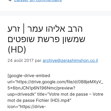
הרב אליהו עמר | זרע
שמשון פרשת שופטים
(HD)
24 août 2017
par
archive@zerashimshon.co.il
[google-drive-embed
url=”https://drive.google.com/file/d/0B8jeMXyV_
5x6bnJCN1p6N196Nmc/preview?
usp=drivesdk” title=”Votre mot de passe – Votre
mot de passe Fichier (HD).mp4″
icon=”https://drive-