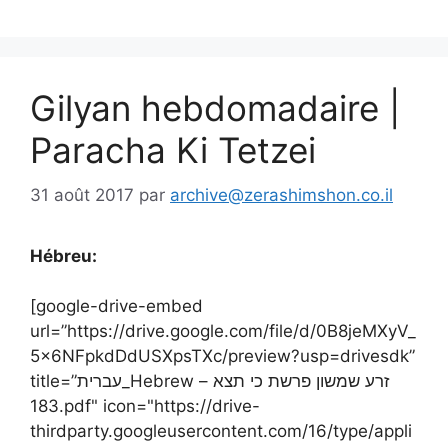
Gilyan hebdomadaire |
Paracha Ki Tetzei
31 août 2017
par
archive@zerashimshon.co.il
Hébreu:
[google-drive-embed
url=”https://drive.google.com/file/d/0B8jeMXyV_
5x6NFpkdDdUSXpsTXc/preview?usp=drivesdk”
title=”עברית_Hebrew – זרע שמשון פרשת כי תצא
183.pdf" icon="https://drive-
thirdparty.googleusercontent.com/16/type/appli