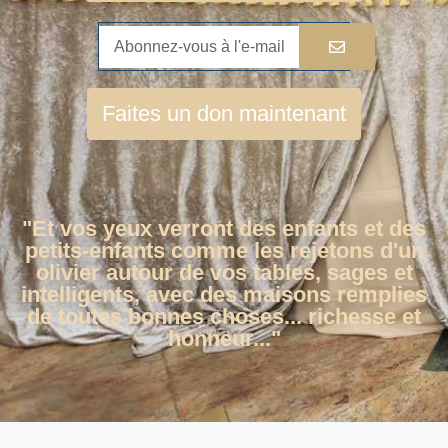
Faites un don maintenant
"Et vos yeux verront des enfants et des
petits-enfants comme les rejetons d'un
olivier autour de vos tables, sages et
intelligents, avec des maisons remplies
de toutes bonnes choses... richesse et
honneur..."