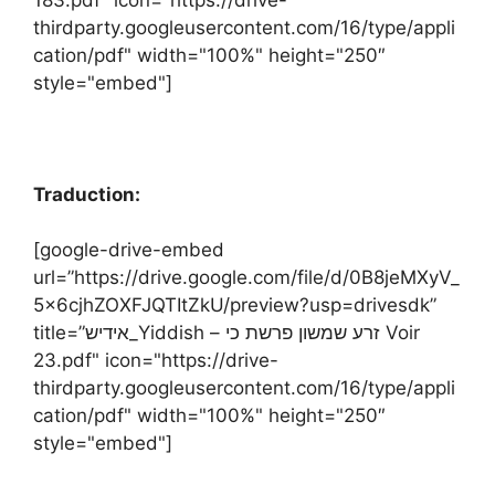
thirdparty.googleusercontent.com/16/type/appli
cation/pdf" width="100%" height="250″
style="embed"]
Traduction:
[google-drive-embed
url=”https://drive.google.com/file/d/0B8jeMXyV_
5x6cjhZOXFJQTItZkU/preview?usp=drivesdk”
title=”אידיש_Yiddish – זרע שמשון פרשת כי Voir
23.pdf" icon="https://drive-
thirdparty.googleusercontent.com/16/type/appli
cation/pdf" width="100%" height="250″
style="embed"]