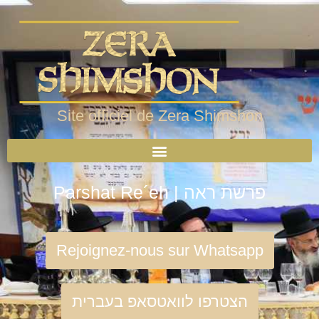
Site officiel de Zera Shimshon
Parshat Re´eh | פרשת ראה
Rejoignez-nous sur Whatsapp
הצטרפו לוואטסאפ בעברית