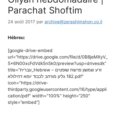
Parachat Shoftim
24 août 2017
par
archive@zerashimshon.co.il
Hébreu:
[google-drive-embed
url=”https://drive.google.com/file/d/0B8jeMXyV_
5x6N00xcFdVdk5nSk0/preview?usp=drivesdk”
title=”עברית_Hebrew – זרע שמשון פרשת שופטים
182 גליון מורחב לכבוד יומא דהילולא.pdf"
icon="https://drive-
thirdparty.googleusercontent.com/16/type/appli
cation/pdf" width="100%" height=”250″
style=”embed”]