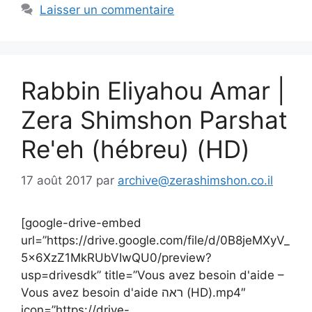
Laisser un commentaire
Rabbin Eliyahou Amar |
Zera Shimshon Parshat
Re'eh (hébreu) (HD)
17 août 2017
par
archive@zerashimshon.co.il
[google-drive-embed
url=”https://drive.google.com/file/d/0B8jeMXyV_
5x6XzZ1MkRUbVIwQU0/preview?
usp=drivesdk” title=”Vous avez besoin d'aide –
Vous avez besoin d'aide ראה (HD).mp4″
icon=”https://drive-