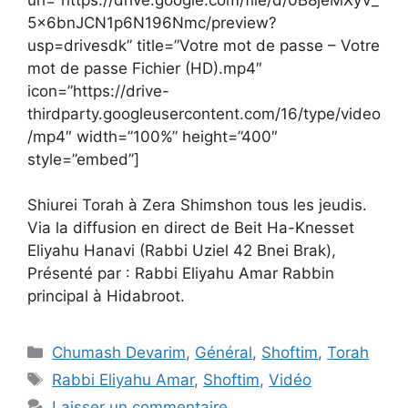
5x6bnJCN1p6N196Nmc/preview?
usp=drivesdk” title=”Votre mot de passe – Votre
mot de passe Fichier (HD).mp4″
icon=”https://drive-
thirdparty.googleusercontent.com/16/type/video
/mp4″ width=”100%” height=”400″
style=”embed”]
Shiurei Torah à Zera Shimshon tous les jeudis.
Via la diffusion en direct de Beit Ha-Knesset
Eliyahu Hanavi (Rabbi Uziel 42 Bnei Brak),
Présenté par : Rabbi Eliyahu Amar Rabbin
principal à Hidabroot.
Chumash Devarim
,
Général
,
Shoftim
,
Torah
Rabbi Eliyahu Amar
,
Shoftim
,
Vidéo
Laisser un commentaire