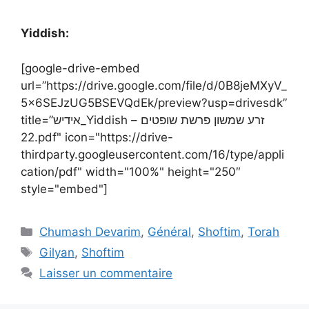
Yiddish:
[google-drive-embed
url=”https://drive.google.com/file/d/0B8jeMXyV_
5x6SEJzUG5BSEVQdEk/preview?usp=drivesdk”
title=”אידיש_Yiddish – זרע שמשון פרשת שופטים
22.pdf" icon="https://drive-
thirdparty.googleusercontent.com/16/type/appli
cation/pdf" width="100%" height="250″
style="embed"]
Chumash Devarim
,
Général
,
Shoftim
,
Torah
Gilyan
,
Shoftim
Laisser un commentaire