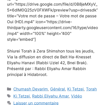
url=”https://drive.google.com/file/d/0B8jeMXyV_
5x6dlM0Q25zV0FXWFk/preview?usp=drivesdk”
title=”Votre mot de passe – Votre mot de passe
Oui (HD).mp4″ icon=”https://drive-
thirdparty.googleusercontent.com/16/type/video
/mp4″ width=”100%” height=”400″
style=”embed”]
Shiurei Torah à Zera Shimshon tous les jeudis,
Via la diffusion en direct de Beit Ha-Knesset
Eliyahu Hanavi (Rabbi Uziel 42, Bnei Brak).
Présenté par : Rabbi Eliyahu Amar Rabbin
principal à Hidabroot.
Chumash Devarim
,
Général
,
Ki Tetzei
,
Torah
Ki Tetzei
,
Rabbi Eliyahu Amar
,
Vidéo
Laisser un commentaire