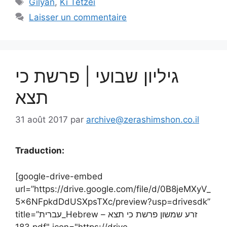
Gilyan
,
Ki Tetzei
Laisser un commentaire
גיליון שבועי | פרשת כי
תצא
31 août 2017
par
archive@zerashimshon.co.il
Traduction:
[google-drive-embed
url=”https://drive.google.com/file/d/0B8jeMXyV_
5x6NFpkdDdUSXpsTXc/preview?usp=drivesdk”
title=”עברית_Hebrew – זרע שמשון פרשת כי תצא
183.pdf" icon="https://drive-