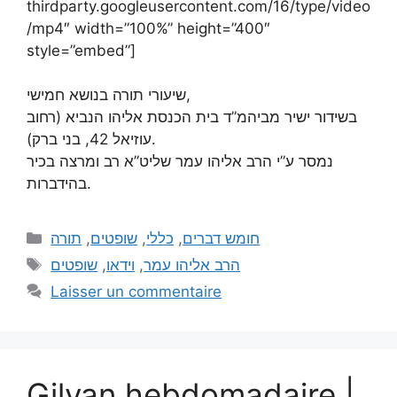
thirdparty.googleusercontent.com/16/type/video
/mp4″ width=”100%” height=”400″
style=”embed”]
שיעורי תורה בנושא חמישי,
בשידור ישיר מביהמ”ד בית הכנסת אליהו הנביא (רחוב
עוזיאל 42, בני ברק).
נמסר ע”י הרב אליהו עמר שליט”א רב ומרצה בכיר
בהידברות.
תורה
,
שופטים
,
כללי
,
חומש דברים
שופטים
,
וידאו
,
הרב אליהו עמר
Laisser un commentaire
Gilyan hebdomadaire |