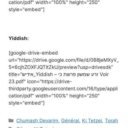
cation/pdf" width="100%" height="250″
style="embed"]
Yiddish:
[google-drive-embed
url=”https://drive.google.com/file/d/0B8jeMXyV_
5x6cjhZOXFJQTItZkU/preview?usp=drivesdk”
title=”אידיש_Yiddish – זרע שמשון פרשת כי Voir
23.pdf" icon="https://drive-
thirdparty.googleusercontent.com/16/type/appli
cation/pdf" width="100%" height="250″
style="embed"]
Chumash Devarim
,
Général
,
Ki Tetzei
,
Torah