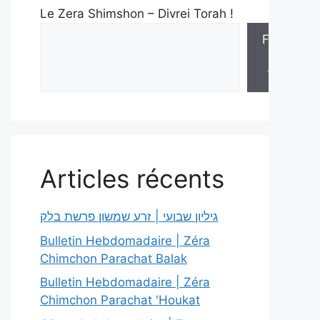
Le Zera Shimshon – Divrei Torah !
Feuilles
de
Torah
Articles récents
גיליון שבועי | זרע שמשון פרשת בלק
Bulletin Hebdomadaire | Zéra
Chimchon Parachat Balak
Bulletin Hebdomadaire | Zéra
Chimchon Parachat 'Houkat