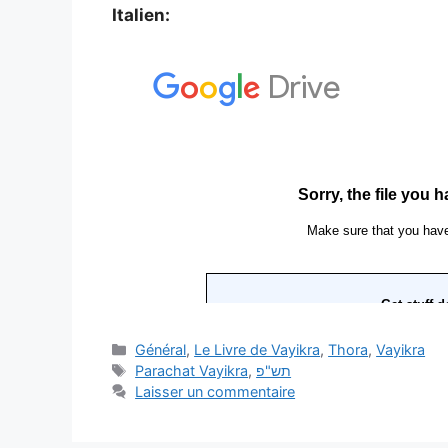
Italien:
Général
,
Le Livre de Vayikra
,
Thora
,
Vayikra
Parachat Vayikra
,
תש"פ
Laisser un commentaire