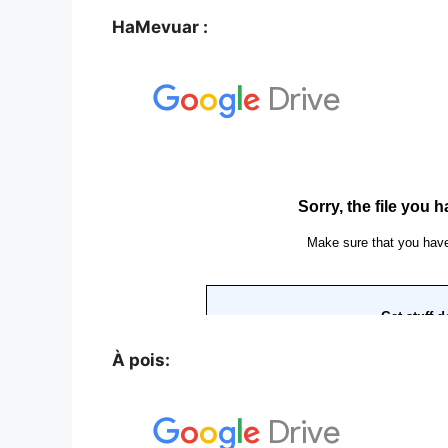
HaMevuar :
À pois: