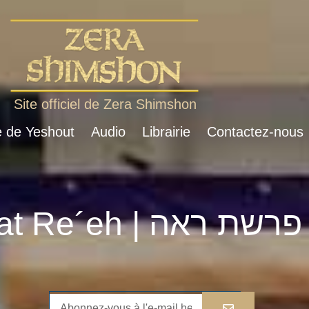
Site officiel de Zera Shimshon
e de Yeshout
Audio
Librairie
Contactez-nous
Parshat Re´eh | פרשת ראה