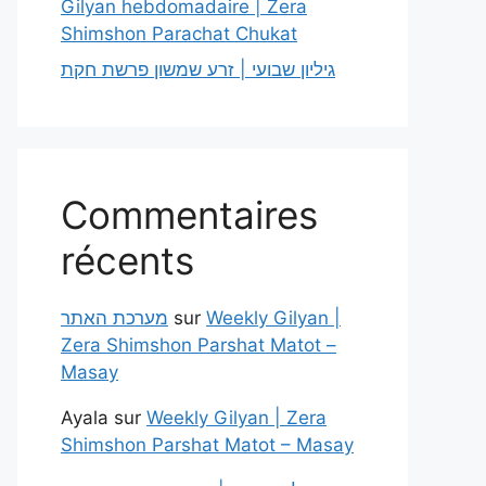
Gilyan hebdomadaire | Zera
Shimshon Parachat Chukat
גיליון שבועי | זרע שמשון פרשת חקת
Commentaires
récents
מערכת האתר
sur
Weekly Gilyan |
Zera Shimshon Parshat Matot –
Masay
Ayala
sur
Weekly Gilyan | Zera
Shimshon Parshat Matot – Masay