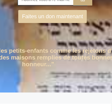
Faites un don maintenant
des petits-enfants comme les rejetons d
c des maisons remplies de toutes bonnes
honneur..."