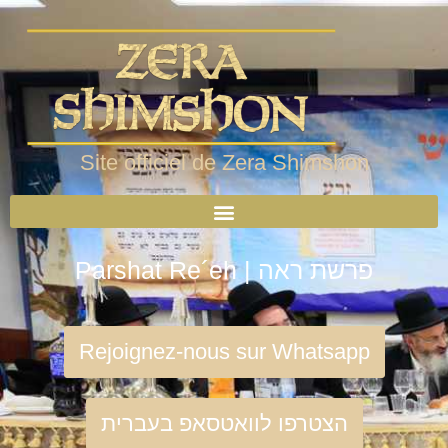
Site officiel de Zera Shimshon
Parshat Re´eh | פרשת ראה
Rejoignez-nous sur Whatsapp
הצטרפו לוואטסאפ בעברית