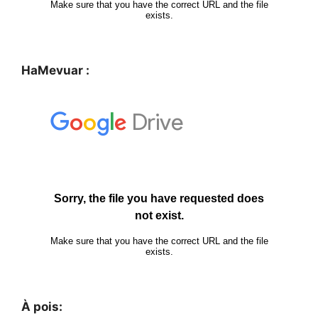
HaMevuar :
À pois: