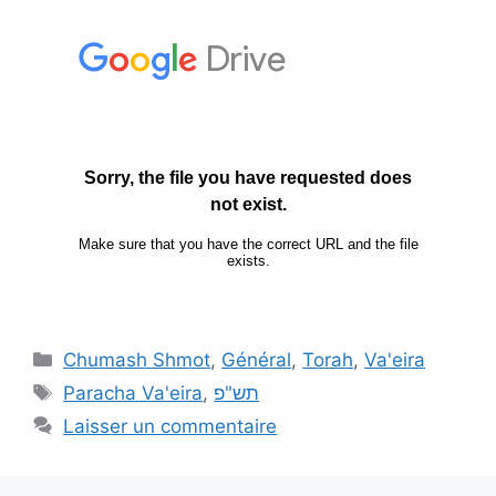
Chumash Shmot
,
Général
,
Torah
,
Va'eira
Paracha Va'eira
,
תש"פ
Laisser un commentaire