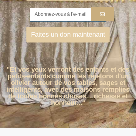
Faites un don maintenant
"Et vos yeux verront des enfants et des
petits-enfants comme les rejetons d'un
olivier autour de vos tables, sages et
intelligents, avec des maisons remplies
de toutes bonnes choses... richesse et
honneur..."