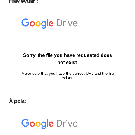
HaMevuar :
À pois: