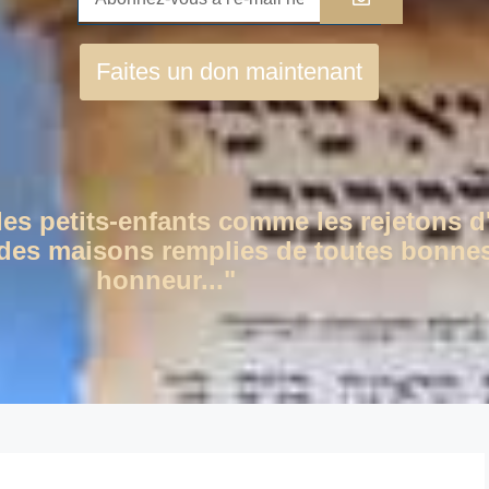
Faites un don maintenant
des petits-enfants comme les rejetons d
c des maisons remplies de toutes bonnes
honneur..."