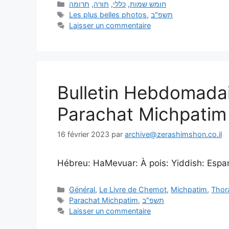
תרומה
,
תורה
,
כללי
,
חומש שמות
Les plus belles photos
,
תשפ"ב
Laisser un commentaire
Bulletin Hebdomada
Parachat Michpatim
16 février 2023
par
archive@zerashimshon.co.il
Hébreu: HaMevuar: À pois: Yiddish: Espanol
Général
,
Le Livre de Chemot
,
Michpatim
,
Thor
Parachat Michpatim
,
תשפ"ב
Laisser un commentaire