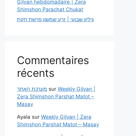
Gilyan hebdomadaire | Zera
Shimshon Parachat Chukat
גיליון שבועי | זרע שמשון פרשת חקת
Commentaires
récents
מערכת האתר
sur
Weekly Gilyan |
Zera Shimshon Parshat Matot –
Masay
Ayala
sur
Weekly Gilyan | Zera
Shimshon Parshat Matot – Masay