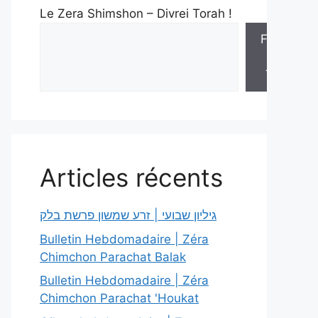
Le Zera Shimshon – Divrei Torah !
Feuilles
de
Torah
Articles récents
גיליון שבועי | זרע שמשון פרשת בלק
Bulletin Hebdomadaire | Zéra
Chimchon Parachat Balak
Bulletin Hebdomadaire | Zéra
Chimchon Parachat 'Houkat