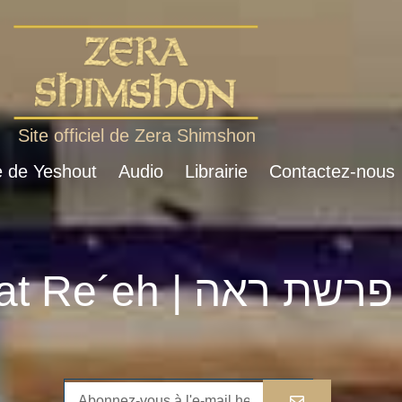
Site officiel de Zera Shimshon
e de Yeshout
Audio
Librairie
Contactez-nous
Parshat Re´eh | פרשת ראה