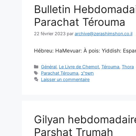
Bulletin Hebdomada
Parachat Térouma
22 février 2023
par
archive@zerashimshon.co.il
Hébreu: HaMevuar: À pois: Yiddish: Espanol
Général
,
Le Livre de Chemot
,
Térouma
,
Thora
Parachat Térouma
,
תשפ"ב
Laisser un commentaire
Gilyan hebdomadair
Parshat Trumah