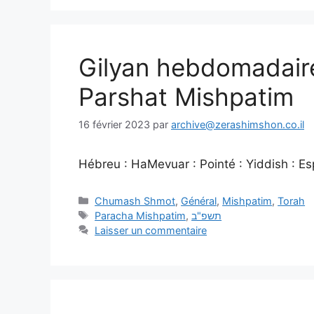
Gilyan hebdomadair
Parshat Mishpatim
16 février 2023
par
archive@zerashimshon.co.il
Hébreu : HaMevuar : Pointé : Yiddish : Espa
Chumash Shmot
,
Général
,
Mishpatim
,
Torah
Paracha Mishpatim
,
תשפ"ב
Laisser un commentaire