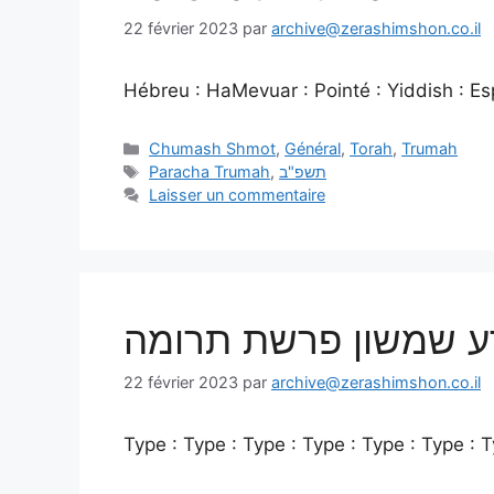
22 février 2023
par
archive@zerashimshon.co.il
Hébreu : HaMevuar : Pointé : Yiddish : Espa
Chumash Shmot
,
Général
,
Torah
,
Trumah
Paracha Trumah
,
תשפ"ב
Laisser un commentaire
 זרע שמשון פרשת תרומה
22 février 2023
par
archive@zerashimshon.co.il
Type : Type : Type : Type : Type : Type : T