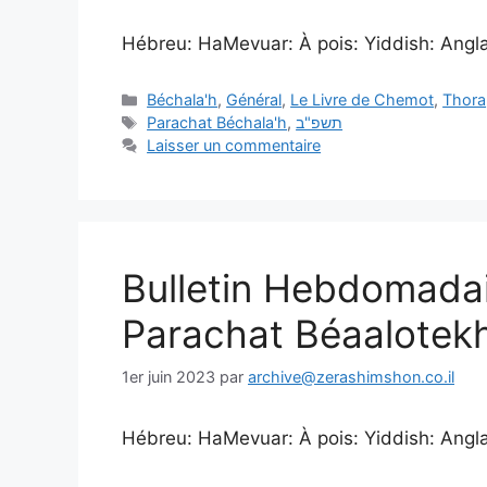
Hébreu: HaMevuar: À pois: Yiddish: Anglais
Béchala'h
,
Général
,
Le Livre de Chemot
,
Thora
Parachat Béchala'h
,
תשפ"ב
Laisser un commentaire
Bulletin Hebdomada
Parachat Béaalotek
1er juin 2023
par
archive@zerashimshon.co.il
Hébreu: HaMevuar: À pois: Yiddish: Anglais