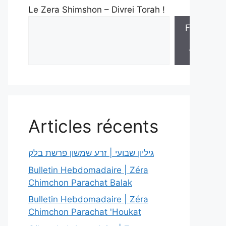
Le Zera Shimshon – Divrei Torah !
Feuilles
de
Torah
Articles récents
גיליון שבועי | זרע שמשון פרשת בלק
Bulletin Hebdomadaire | Zéra
Chimchon Parachat Balak
Bulletin Hebdomadaire | Zéra
Chimchon Parachat 'Houkat