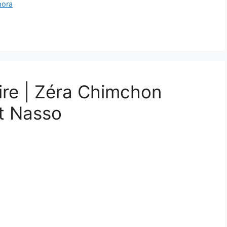
hora
ire | Zéra Chimchon
t Nasso