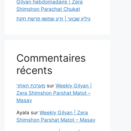
Gilyan hebdomadaire | Zera
Shimshon Parachat Chukat
גיליון שבועי | זרע שמשון פרשת חקת
Commentaires
récents
מערכת האתר
sur
Weekly Gilyan |
Zera Shimshon Parshat Matot –
Masay
Ayala
sur
Weekly Gilyan | Zera
Shimshon Parshat Matot – Masay