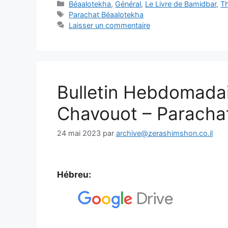
Béaalotekha
,
Général
,
Le Livre de Bamidbar
,
T
Parachat Béaalotekha
Laisser un commentaire
Bulletin Hebdomada
Chavouot – Paracha
24 mai 2023
par
archive@zerashimshon.co.il
Hébreu: