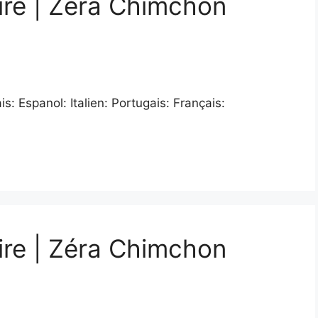
ire | Zéra Chimchon
: Espanol: Italien: Portugais: Français:
ire | Zéra Chimchon