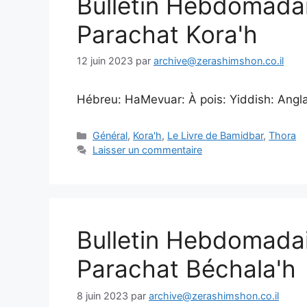
Bulletin Hebdomada
Parachat Kora'h
12 juin 2023
par
archive@zerashimshon.co.il
Hébreu: HaMevuar: À pois: Yiddish: Anglais
Général
,
Kora'h
,
Le Livre de Bamidbar
,
Thora
Laisser un commentaire
Bulletin Hebdomada
Parachat Béchala'h
8 juin 2023
par
archive@zerashimshon.co.il