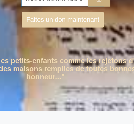
Faites un don maintenant
des petits-enfants comme les rejetons d
c des maisons remplies de toutes bonnes
honneur..."