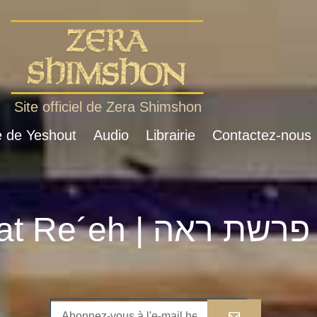
Site officiel de Zera Shimshon
e de Yeshout
Audio
Librairie
Contactez-nous
Parshat Re´eh | פרשת ראה