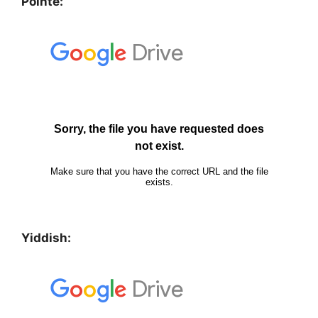
Pointé:
Yiddish: