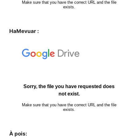
HaMevuar :
À pois: