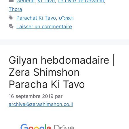
Général
,
Ki Tavo
,
Le Livre de Dévarim
,
Thora
Parachat Ki Tavo
,
תשע"ט
Laisser un commentaire
Gilyan hebdomadaire |
Zera Shimshon
Paracha Ki Tavo
16 septembre 2019
par
archive@zerashimshon.co.il