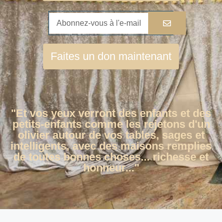
Faites un don maintenant
"Et vos yeux verront des enfants et des
petits-enfants comme les rejetons d'un
olivier autour de vos tables, sages et
intelligents, avec des maisons remplies
de toutes bonnes choses... richesse et
honneur..."