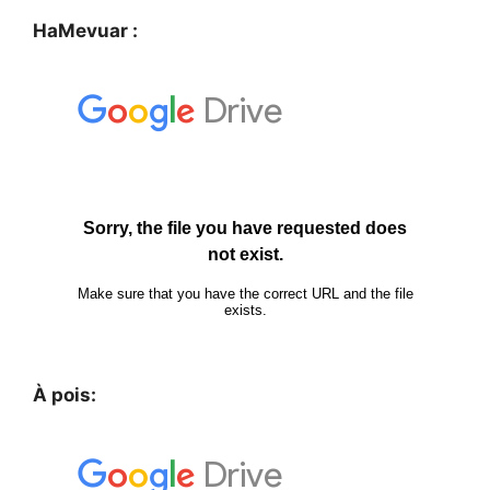
HaMevuar :
À pois: