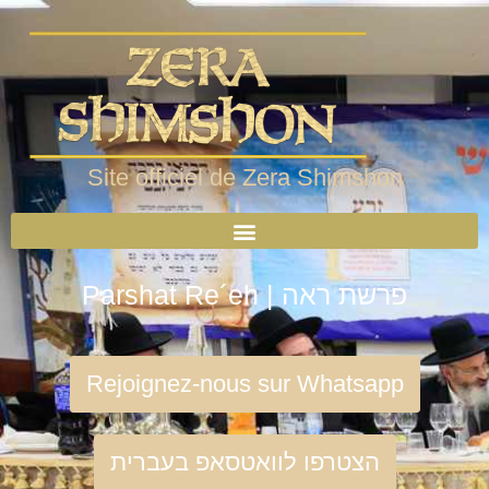
Site officiel de Zera Shimshon
Parshat Re´eh | פרשת ראה
Rejoignez-nous sur Whatsapp
הצטרפו לוואטסאפ בעברית