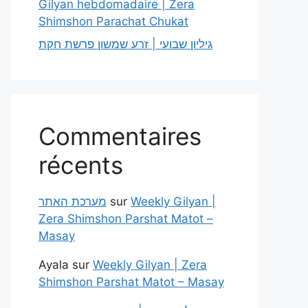
Gilyan hebdomadaire | Zera
Shimshon Parachat Chukat
גיליון שבועי | זרע שמשון פרשת חקת
Commentaires
récents
מערכת האתר
sur
Weekly Gilyan |
Zera Shimshon Parshat Matot –
Masay
Ayala
sur
Weekly Gilyan | Zera
Shimshon Parshat Matot – Masay