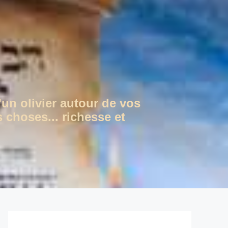
'un olivier autour de vos
 choses... richesse et