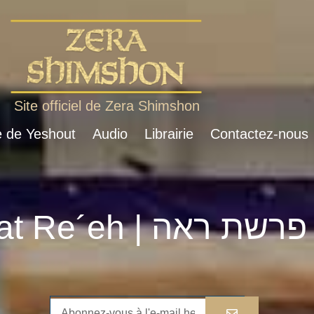
Site officiel de Zera Shimshon
e de Yeshout
Audio
Librairie
Contactez-nous
Parshat Re´eh | פרשת ראה