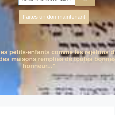
Faites un don maintenant
des petits-enfants comme les rejetons d
c des maisons remplies de toutes bonnes
honneur..."