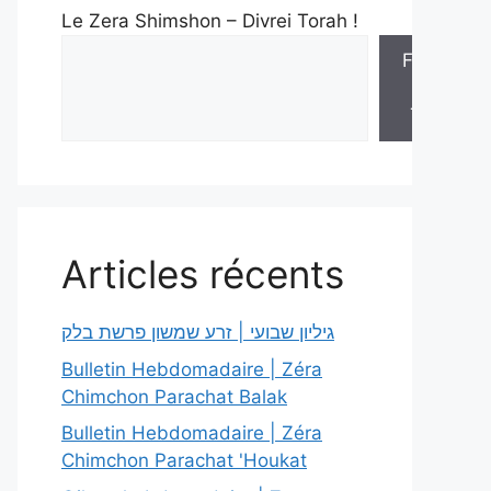
Le Zera Shimshon – Divrei Torah !
Feuilles
de
Torah
Articles récents
גיליון שבועי | זרע שמשון פרשת בלק
Bulletin Hebdomadaire | Zéra
Chimchon Parachat Balak
Bulletin Hebdomadaire | Zéra
Chimchon Parachat 'Houkat