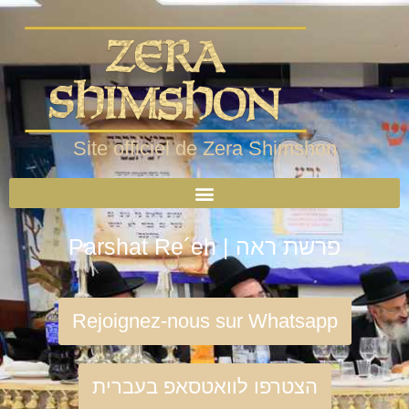
Site officiel de Zera Shimshon
Parshat Re´eh | פרשת ראה
Rejoignez-nous sur Whatsapp
הצטרפו לוואטסאפ בעברית