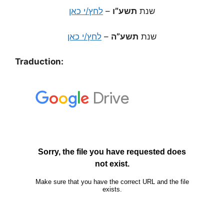
לחץ/י כאן
–
תשע”ו
שנת
לחץ/י כאן
–
תשע”ה
שנת
Traduction: