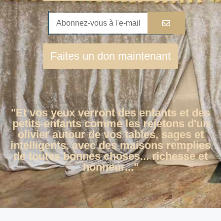
Faites un don maintenant
"Et vos yeux verront des enfants et des
petits-enfants comme les rejetons d'un
olivier autour de vos tables, sages et
intelligents, avec des maisons remplies
de toutes bonnes choses... richesse et
honneur..."