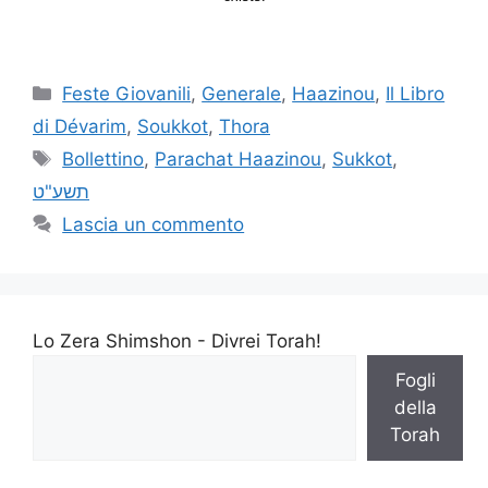
Feste Giovanili
,
Generale
,
Haazinou
,
Il Libro
di Dévarim
,
Soukkot
,
Thora
Bollettino
,
Parachat Haazinou
,
Sukkot
,
תשע"ט
Lascia un commento
Lo Zera Shimshon - Divrei Torah!
Fogli
della
Torah