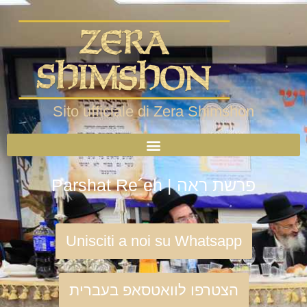
Sito ufficiale di Zera Shimshon
Parshat Re´eh | פרשת ראה
Unisciti a noi su Whatsapp
הצטרפו לוואטסאפ בעברית