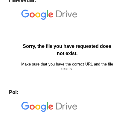
HaMevuar:
Poi: