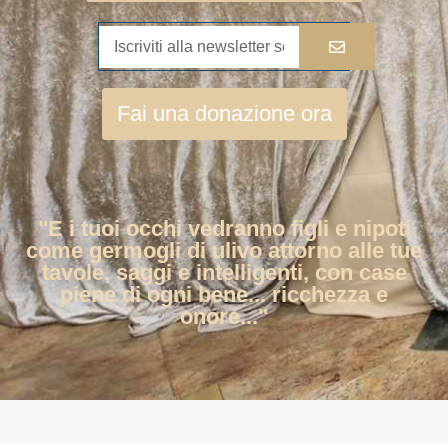
Fai una donazione ora
"E i tuoi occhi vedranno figli e nipoti
come germogli di ulivo attorno alle tue
tavole, saggi e intelligenti, con case
piene di ogni bene... ricchezza e
onore..."