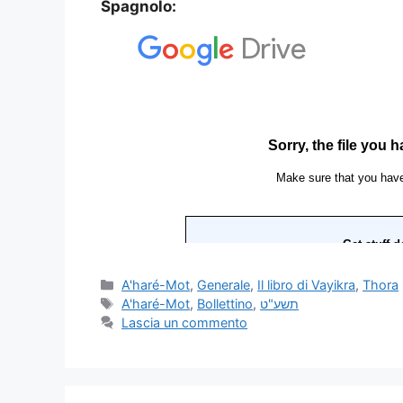
Spagnolo:
A'haré-Mot
,
Generale
,
Il libro di Vayikra
,
Thora
A'haré-Mot
,
Bollettino
,
תשע"ט
Lascia un commento