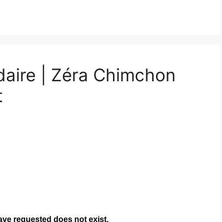
daire | Zéra Chimchon
t