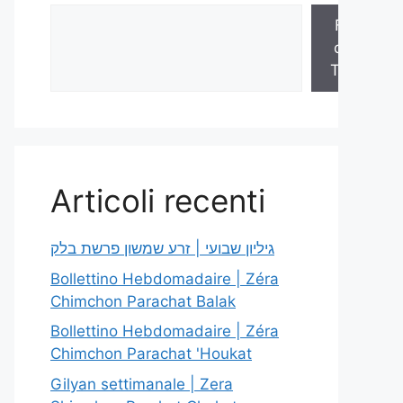
Fogli
della
Torah
Articoli recenti
גיליון שבועי | זרע שמשון פרשת בלק
Bollettino Hebdomadaire | Zéra
Chimchon Parachat Balak
Bollettino Hebdomadaire | Zéra
Chimchon Parachat 'Houkat
Gilyan settimanale | Zera