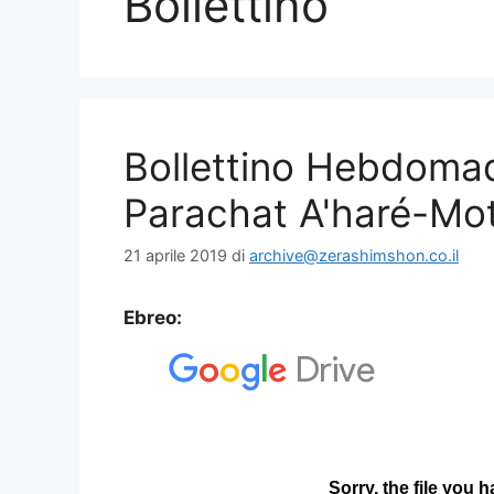
Bollettino
Bollettino Hebdoma
Parachat A'haré-Mo
21 aprile 2019
di
archive@zerashimshon.co.il
Ebreo: