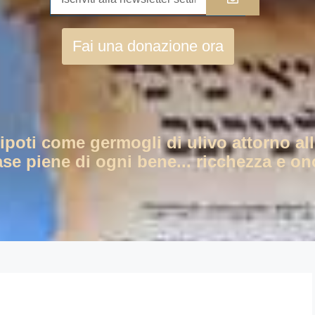
Fai una donazione ora
nipoti come germogli di ulivo attorno all
ase piene di ogni bene... ricchezza e ono