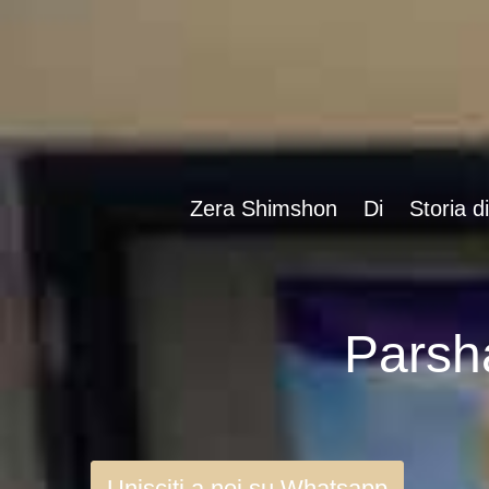
Zera Shimshon
Di
Storia d
Unisciti a noi su Whatsapp