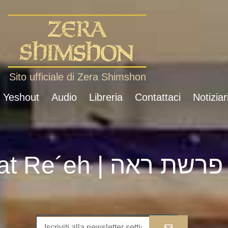
Sito ufficiale di Zera Shimshon
i Yeshout
Audio
Libreria
Contattaci
Notiziar
Parshat Re´eh | פרשת ראה