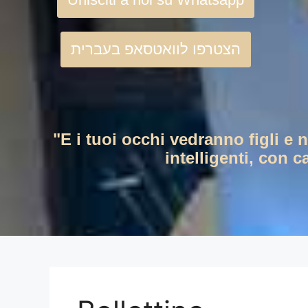
הצטרפו לוואטסאפ בעברית
"E i tuoi occhi vedranno figli e 
intelligenti, con c