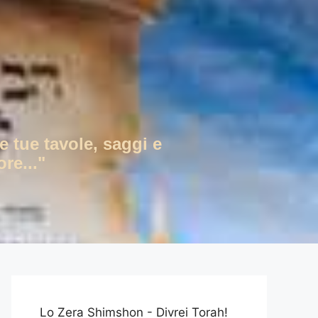
e tue tavole, saggi e
re..."
Lo Zera Shimshon - Divrei Torah!