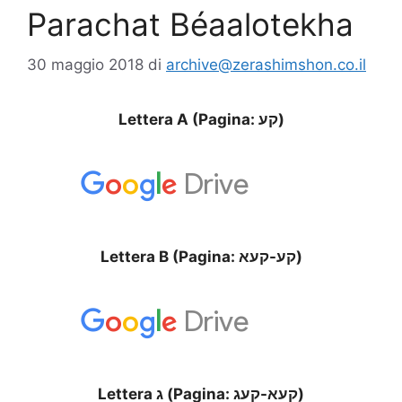
Parachat Béaalotekha
30 maggio 2018
di
archive@zerashimshon.co.il
Lettera A (Pagina: קע)
Lettera B (Pagina: קע-קעא)
Lettera ג (Pagina: קעא-קעג)