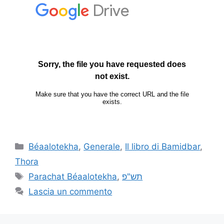
Béaalotekha
,
Generale
,
Il libro di Bamidbar
,
Thora
Parachat Béaalotekha
,
תש"פ
Lascia un commento