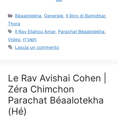
Béaalotekha
,
Generale
,
Il libro di Bamidbar
,
Thora
Il Rav Eliahou Amar
,
Parachat Béaalotekha
,
Video
,
תשע"ח
Lascia un commento
Le Rav Avishai Cohen |
Zéra Chimchon
Parachat Béaalotekha
(Hé)