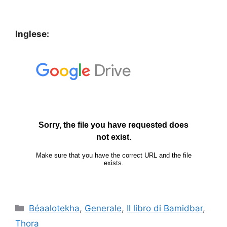
Inglese:
Béaalotekha
,
Generale
,
Il libro di Bamidbar
,
Thora