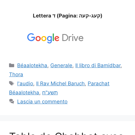
Lettera ד (Pagina: קעג-קעה)
Béaalotekha
,
Generale
,
Il libro di Bamidbar
,
Thora
l'audio
,
Il Rav Michel Baruch
,
Parachat
Béaalotekha
,
תשע"ח
Lascia un commento