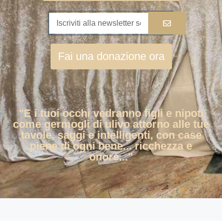
Fai una donazione ora
"E i tuoi occhi vedranno figli e nipoti
come germogli di ulivo attorno alle tue
tavole, saggi e intelligenti, con case
piene di ogni bene... ricchezza e
onore..."