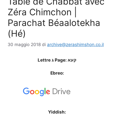
Table de Chabbat avec
Zéra Chimchon |
Parachat Béaalotekha
(Hé)
30 maggio 2018
di
archive@zerashimshon.co.il
Lettre ג Page: קעא
Ebreo:
Yiddish: