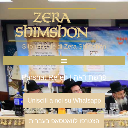
Sito ufficiale di Zera Shimshon
Parshat Re´eh | פרשת ראה
Unisciti a noi su Whatsapp
הצטרפו לוואטסאפ בעברית