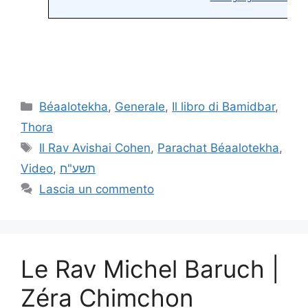
Béaalotekha
,
Generale
,
Il libro di Bamidbar
,
Thora
Il Rav Avishai Cohen
,
Parachat Béaalotekha
,
Video
,
תשע"ח
Lascia un commento
Le Rav Michel Baruch |
Zéra Chimchon