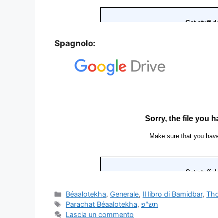
Spagnolo:
Béaalotekha
,
Generale
,
Il libro di Bamidbar
,
Th
Parachat Béaalotekha
,
תש"פ
Lascia un commento