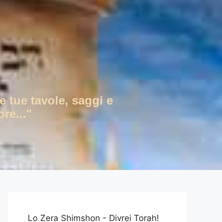
e tue tavole, saggi e
re..."
Lo Zera Shimshon - Divrei Torah!