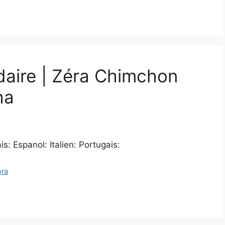
daire | Zéra Chimchon
ha
: Espanol: Italien: Portugais:
ora