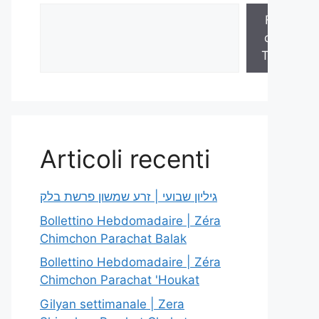
Fogli
della
Torah
Articoli recenti
גיליון שבועי | זרע שמשון פרשת בלק
Bollettino Hebdomadaire | Zéra
Chimchon Parachat Balak
Bollettino Hebdomadaire | Zéra
Chimchon Parachat 'Houkat
Gilyan settimanale | Zera