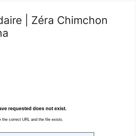
daire | Zéra Chimchon
ha