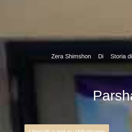
Zera Shimshon
Di
Storia d
Unisciti a noi su Whatsapp