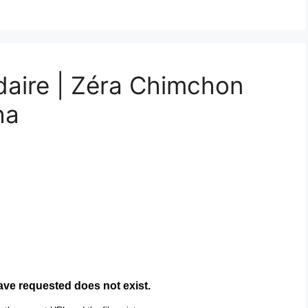
daire | Zéra Chimchon
ha