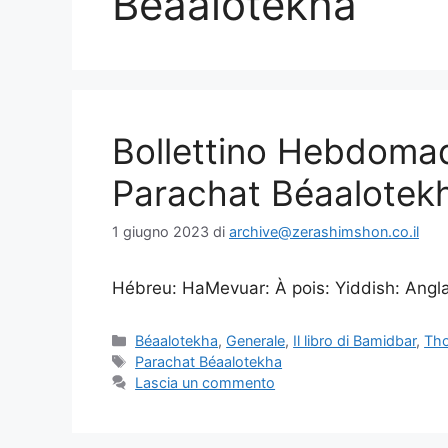
Béaalotekha
Bollettino Hebdoma
Parachat Béaalotek
1 giugno 2023
di
archive@zerashimshon.co.il
Hébreu: HaMevuar: À pois: Yiddish: Anglais
Béaalotekha
,
Generale
,
Il libro di Bamidbar
,
Th
Parachat Béaalotekha
Lascia un commento