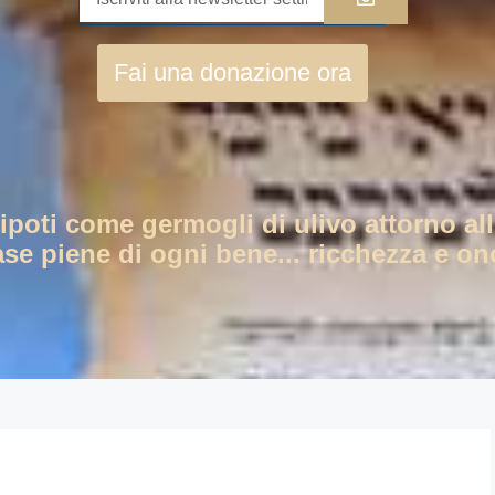
Fai una donazione ora
nipoti come germogli di ulivo attorno all
ase piene di ogni bene... ricchezza e ono