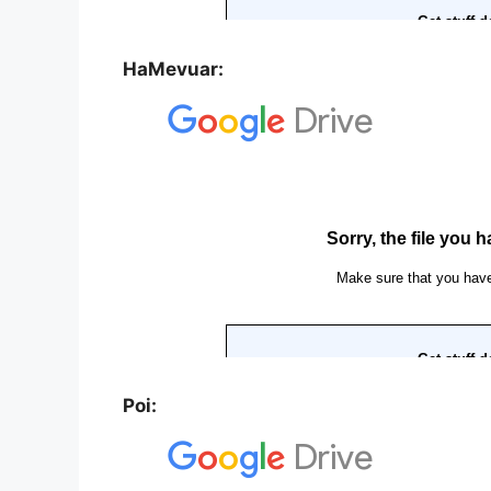
HaMevuar:
Poi: