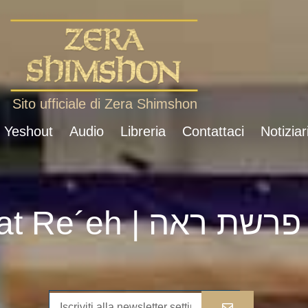
Sito ufficiale di Zera Shimshon
i Yeshout
Audio
Libreria
Contattaci
Notiziar
Parshat Re´eh | פרשת ראה