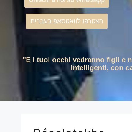
הצטרפו לוואטסאפ בעברית
"E i tuoi occhi vedranno figli e 
intelligenti, con c