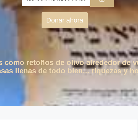
Donar ahora
os como retoños de olivo alrededor de 
as llenas de todo bien... riquezas y ho