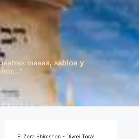
vuestras mesas, sabios y
nor..."
El Zera Shimshon - Divrei Torá!