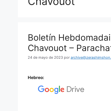
Chavouot
Boletín Hebdomadai
Chavouot – Paracha
24 de mayo de 2023
por
archive@zerashimshon.c
Hebreo: