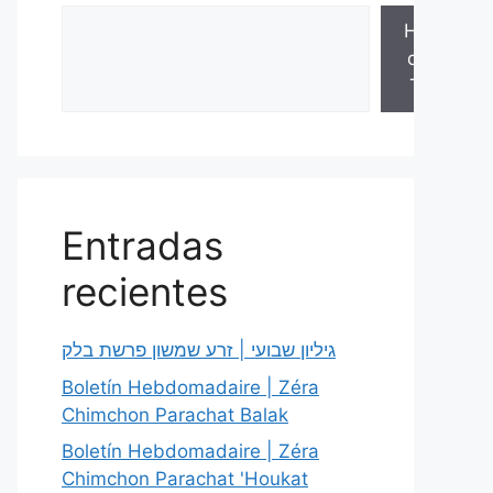
Hojas
de la
Torá
Entradas
recientes
גיליון שבועי | זרע שמשון פרשת בלק
Boletín Hebdomadaire | Zéra
Chimchon Parachat Balak
Boletín Hebdomadaire | Zéra
Chimchon Parachat 'Houkat