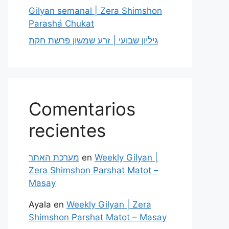
Gilyan semanal | Zera Shimshon
Parashá Chukat
גיליון שבועי | זרע שמשון פרשת חקת
Comentarios
recientes
מערכת האתר
en
Weekly Gilyan |
Zera Shimshon Parshat Matot –
Masay
Ayala
en
Weekly Gilyan | Zera
Shimshon Parshat Matot – Masay