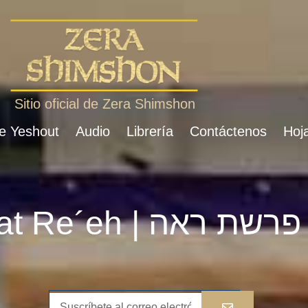
Sitio oficial de Zera Shimshon
de Yeshout
Audio
Librería
Contáctenos
Hoja
Parshat Re´eh | פרשת ראה