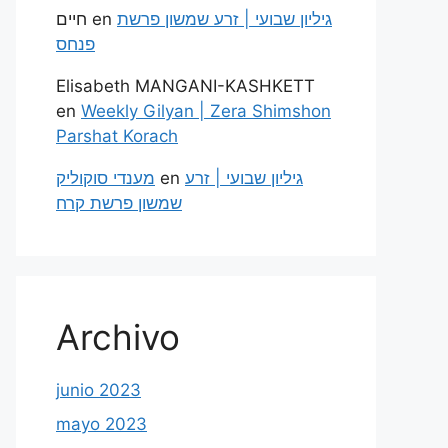
חיים
en
גיליון שבועי | זרע שמשון פרשת
פנחס
Elisabeth MANGANI-KASHKETT
en
Weekly Gilyan | Zera Shimshon
Parshat Korach
מענדי סוקוליק
en
גיליון שבועי | זרע
שמשון פרשת קרח
Archivo
junio 2023
mayo 2023