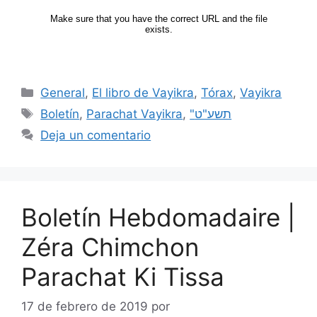
General
,
El libro de Vayikra
,
Tórax
,
Vayikra
Boletín
,
Parachat Vayikra
,
"תשע"ט
Deja un comentario
Boletín Hebdomadaire |
Zéra Chimchon
Parachat Ki Tissa
17 de febrero de 2019
por