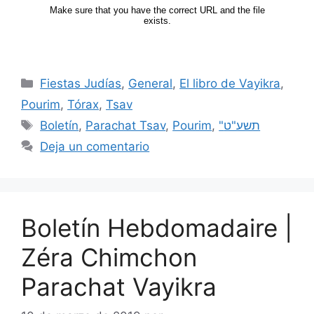
Fiestas Judías
,
General
,
El libro de Vayikra
,
Pourim
,
Tórax
,
Tsav
Boletín
,
Parachat Tsav
,
Pourim
,
"תשע"ט
Deja un comentario
Boletín Hebdomadaire |
Zéra Chimchon
Parachat Vayikra