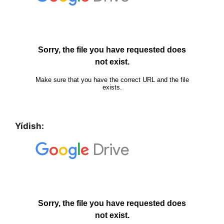
Yídish: