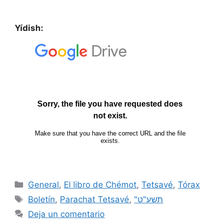
Yídish:
General
,
El libro de Chémot
,
Tetsavé
,
Tórax
Boletín
,
Parachat Tetsavé
,
"תשע"ט
Deja un comentario