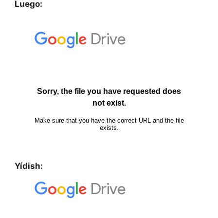
Luego:
Yídish: