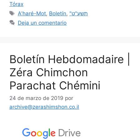
Tórax
A'haré-Mot
,
Boletín
,
"תשע"ט
Deja un comentario
Boletín Hebdomadaire |
Zéra Chimchon
Parachat Chémini
24 de marzo de 2019
por
archive@zerashimshon.co.il