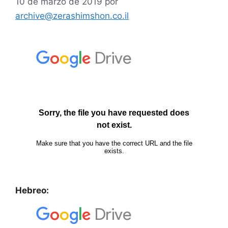
10 de marzo de 2019
por
archive@zerashimshon.co.il
Hebreo: