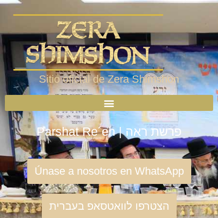
Sitio oficial de Zera Shimshon
Parshat Re´eh | פרשת ראה
Únase a nosotros en WhatsApp
הצטרפו לוואטסאפ בעברית