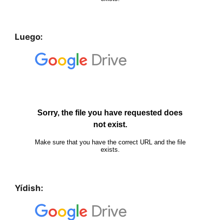
Luego:
Yídish: