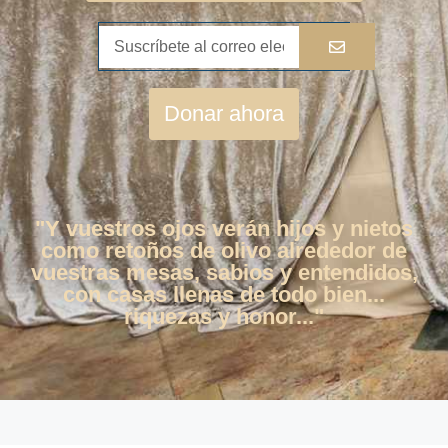
Donar ahora
"Y vuestros ojos verán hijos y nietos
como retoños de olivo alrededor de
vuestras mesas, sabios y entendidos,
con casas llenas de todo bien...
riquezas y honor..."