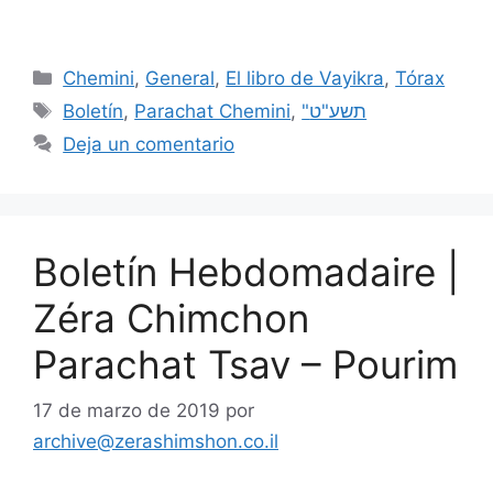
Chemini
,
General
,
El libro de Vayikra
,
Tórax
Boletín
,
Parachat Chemini
,
"תשע"ט
Deja un comentario
Boletín Hebdomadaire |
Zéra Chimchon
Parachat Tsav – Pourim
17 de marzo de 2019
por
archive@zerashimshon.co.il