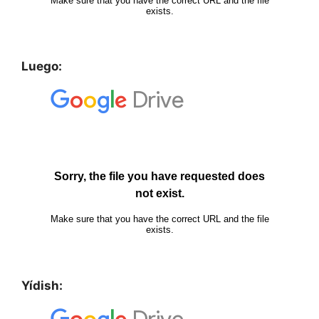
Luego:
Yídish: