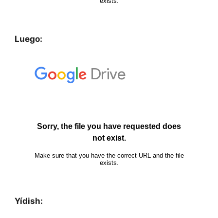
Luego:
Yídish: