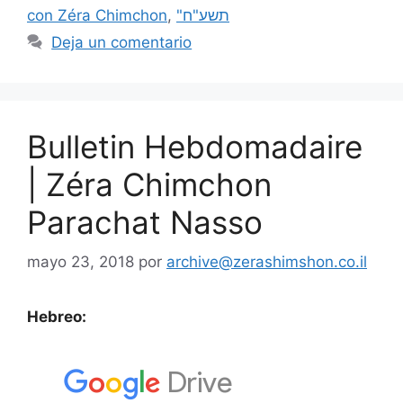
con Zéra Chimchon
,
"תשע"ח
Deja un comentario
Bulletin Hebdomadaire
| Zéra Chimchon
Parachat Nasso
mayo 23, 2018
por
archive@zerashimshon.co.il
Hebreo: