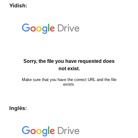
Yídish:
Inglés: