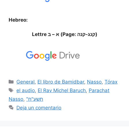
Hebreo:
Lettre א – ב (Page: קנג-קנה)
General
,
El libro de Bamidbar
,
Nasso
,
Tórax
el audio
,
El Rav Michel Baruch
,
Parachat
Nasso
,
"תשע"ח
Deja un comentario