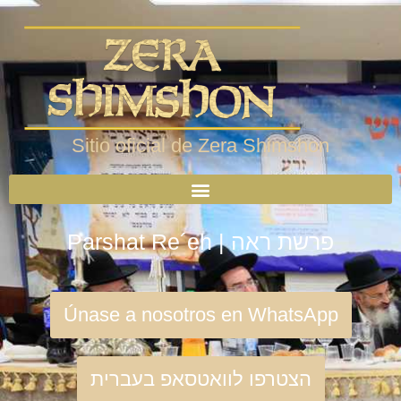
Sitio oficial de Zera Shimshon
Parshat Re´eh | פרשת ראה
Únase a nosotros en WhatsApp
הצטרפו לוואטסאפ בעברית