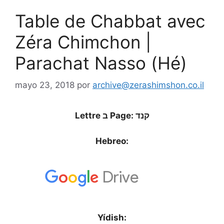
Table de Chabbat avec
Zéra Chimchon |
Parachat Nasso (Hé)
mayo 23, 2018
por
archive@zerashimshon.co.il
Lettre ב Page: קנד
Hebreo:
Yídish: