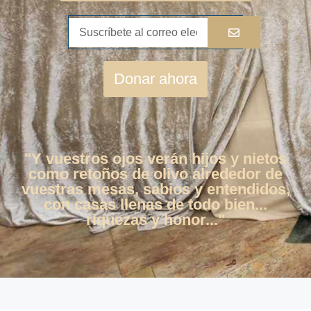
Donar ahora
"Y vuestros ojos verán hijos y nietos
como retoños de olivo alrededor de
vuestras mesas, sabios y entendidos,
con casas llenas de todo bien...
riquezas y honor..."