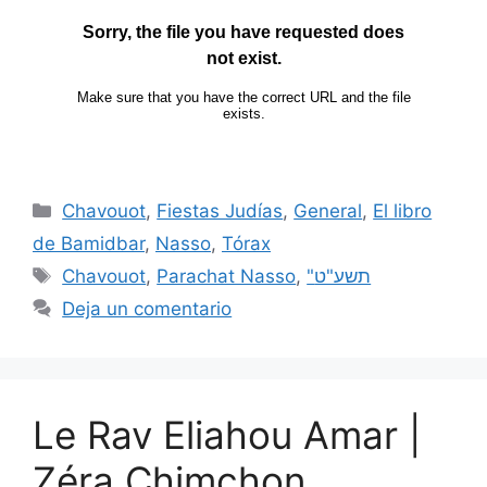
Chavouot
,
Fiestas Judías
,
General
,
El libro
de Bamidbar
,
Nasso
,
Tórax
Chavouot
,
Parachat Nasso
,
"תשע"ט
Deja un comentario
Le Rav Eliahou Amar |
Zéra Chimchon