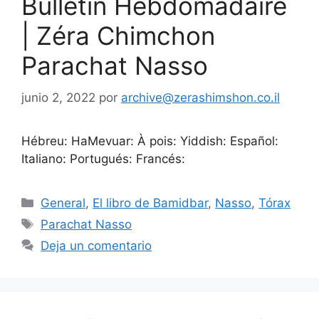
Bulletin Hebdomadaire
| Zéra Chimchon
Parachat Nasso
junio 2, 2022
por
archive@zerashimshon.co.il
Hébreu: HaMevuar: À pois: Yiddish: Español:
Italiano: Portugués: Francés:
General
,
El libro de Bamidbar
,
Nasso
,
Tórax
Parachat Nasso
Deja un comentario