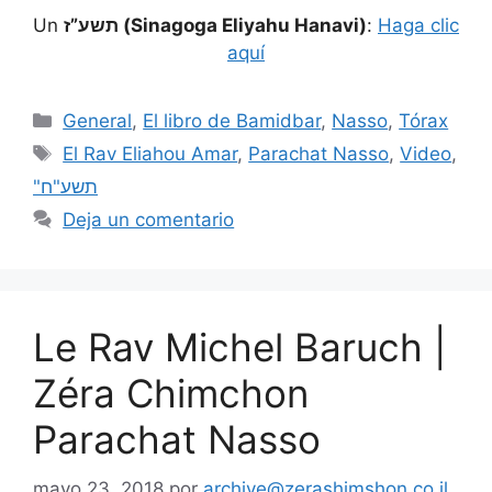
Un
תשע”ז (Sinagoga Eliyahu Hanavi)
:
Haga clic
aquí
General
,
El libro de Bamidbar
,
Nasso
,
Tórax
El Rav Eliahou Amar
,
Parachat Nasso
,
Video
,
"תשע"ח
Deja un comentario
Le Rav Michel Baruch |
Zéra Chimchon
Parachat Nasso
mayo 23, 2018
por
archive@zerashimshon.co.il