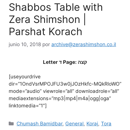
Shabbos Table with
Zera Shimshon |
Parshat Korach
junio 10, 2018
por
archive@zerashimshon.co.il
Letter ד Page: קצה
[useyourdrive
dir=”1OndVsrMPOJFU3w0jJOzHkfc-MQkRloWO”
mode=”audio” viewrole=”all” downloadrole=”all”
mediaextensions=”mp3|mp4|m4a|ogg|oga”
linktomedia=”1″]
Chumash Bamidbar
,
General
,
Koraj
,
Tora