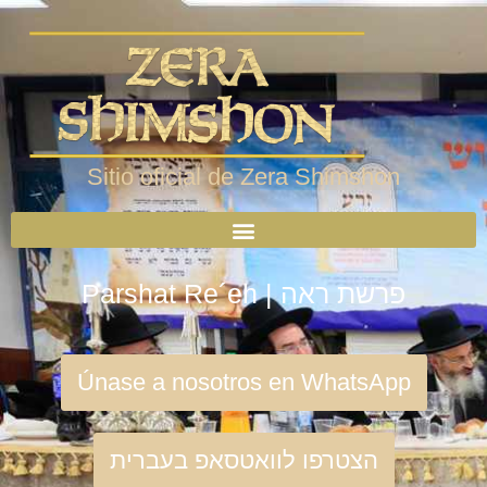
Sitio oficial de Zera Shimshon
Parshat Re´eh | פרשת ראה
Únase a nosotros en WhatsApp
הצטרפו לוואטסאפ בעברית