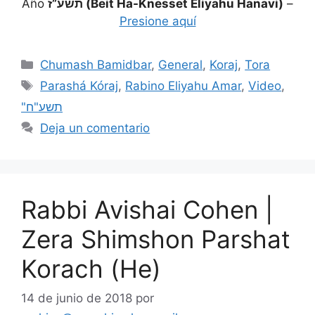
Año
תשע”ז (Beit Ha-Knesset Eliyahu Hanavi)
–
Presione aquí
Chumash Bamidbar
,
General
,
Koraj
,
Tora
Parashá Kóraj
,
Rabino Eliyahu Amar
,
Video
,
"תשע"ח
Deja un comentario
Rabbi Avishai Cohen |
Zera Shimshon Parshat
Korach (He)
14 de junio de 2018
por