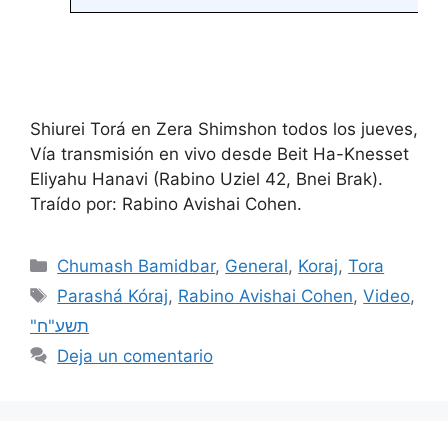
Shiurei Torá en Zera Shimshon todos los jueves,
Vía transmisión en vivo desde Beit Ha-Knesset
Eliyahu Hanavi (Rabino Uziel 42, Bnei Brak).
Traído por: Rabino Avishai Cohen.
Chumash Bamidbar
,
General
,
Koraj
,
Tora
Parashá Kóraj
,
Rabino Avishai Cohen
,
Video
,
"תשע"ח
Deja un comentario