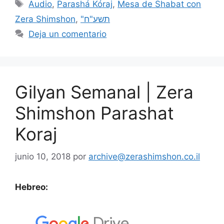
Audio
,
Parashá Kóraj
,
Mesa de Shabat con
Zera Shimshon
,
"תשע"ח
Deja un comentario
Gilyan Semanal | Zera
Shimshon Parashat
Koraj
junio 10, 2018
por
archive@zerashimshon.co.il
Hebreo: