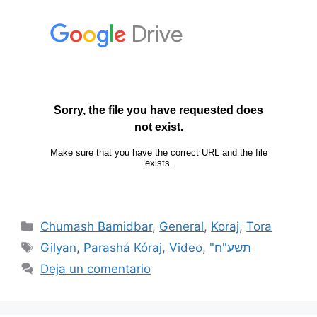
Chumash Bamidbar
,
General
,
Koraj
,
Tora
Gilyan
,
Parashá Kóraj
,
Video
,
"תשע"ח
Deja un comentario