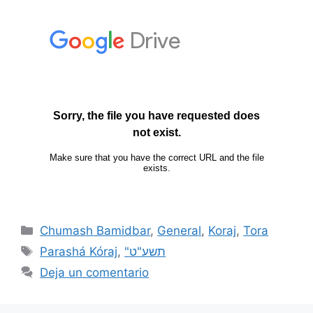
Chumash Bamidbar
,
General
,
Koraj
,
Tora
Parashá Kóraj
,
"תשע"ט
Deja un comentario