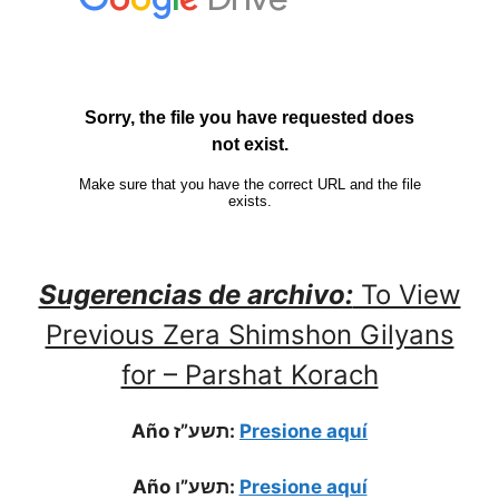
Sugerencias de archivo:
To View
Previous Zera Shimshon Gilyans
for – Parshat Korach
Año תשע”ז:
Presione aquí
Año תשע”ו:
Presione aquí