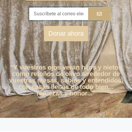
Donar ahora
"Y vuestros ojos verán hijos y nietos
como retoños de olivo alrededor de
vuestras mesas, sabios y entendidos,
con casas llenas de todo bien...
riquezas y honor..."