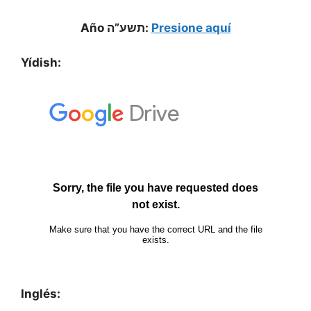
Año תשע”ה:
Presione aquí
Yídish:
Inglés: