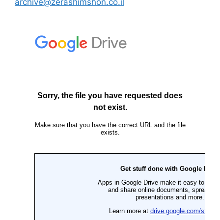
archive@zerashimshon.co.il