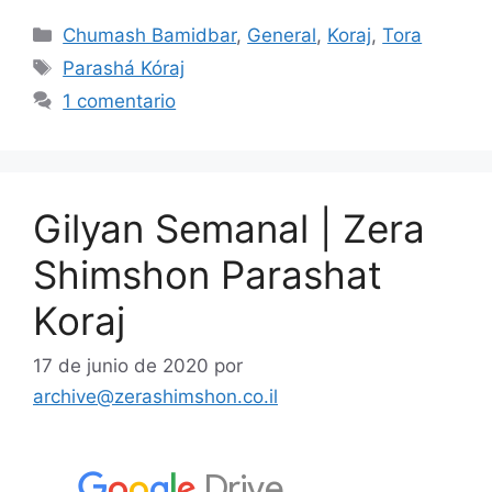
Chumash Bamidbar
,
General
,
Koraj
,
Tora
Parashá Kóraj
1 comentario
Gilyan Semanal | Zera
Shimshon Parashat
Koraj
17 de junio de 2020
por
archive@zerashimshon.co.il