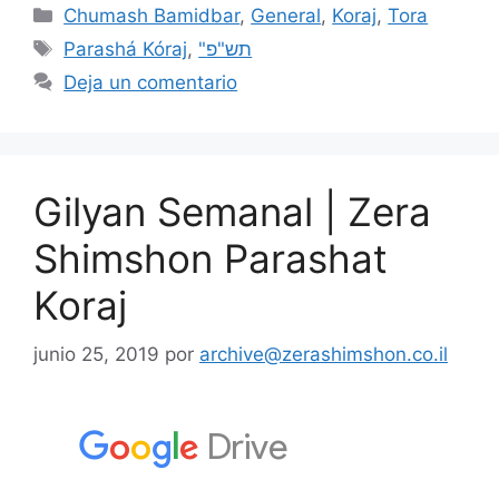
Chumash Bamidbar
,
General
,
Koraj
,
Tora
Parashá Kóraj
,
"תש"פ
Deja un comentario
Gilyan Semanal | Zera
Shimshon Parashat
Koraj
junio 25, 2019
por
archive@zerashimshon.co.il