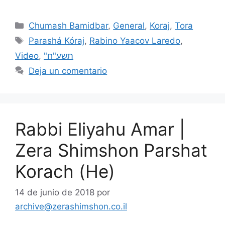
Chumash Bamidbar
,
General
,
Koraj
,
Tora
Parashá Kóraj
,
Rabino Yaacov Laredo
,
Video
,
"תשע"ח
Deja un comentario
Rabbi Eliyahu Amar |
Zera Shimshon Parshat
Korach (He)
14 de junio de 2018
por
archive@zerashimshon.co.il