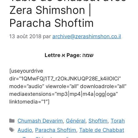
Zera Shimshon |
Paracha Shoftim
13 août 2018
par
archive@zerashimshon.co.il
Lettre א Page: שמה
[useyourdrive
dir=”1QMwFQj1T7_r2OkJNKUQP28E_k4iIOlCi”
mode=”audio” viewrole=”all” downloadrole=”all”
mediaextensions=”mp3|mp4|m4a|ogg|oga”
linktomedia=”1″]
Chumash Devarim
,
Général
,
Shoftim
,
Torah
Audio
,
Paracha Shoftim
,
Table de Chabbat