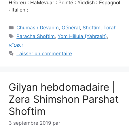
Hébreu : HaMevuar : Pointé : Yiddish : Espagnol
: Italien :
Chumash Devarim
,
Général
,
Shoftim
,
Torah
Paracha Shoftim
,
Yom Hillula (Yahrzeit)
,
תשפ"א
Laisser un commentaire
Gilyan hebdomadaire |
Zera Shimshon Parshat
Shoftim
3 septembre 2019
par