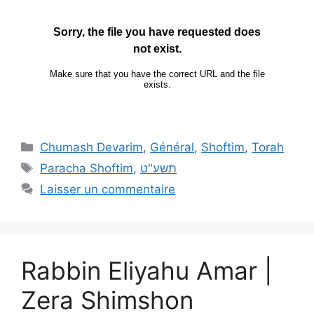
Chumash Devarim
,
Général
,
Shoftim
,
Torah
Paracha Shoftim
,
תשע"ט
Laisser un commentaire
Rabbin Eliyahu Amar |
Zera Shimshon