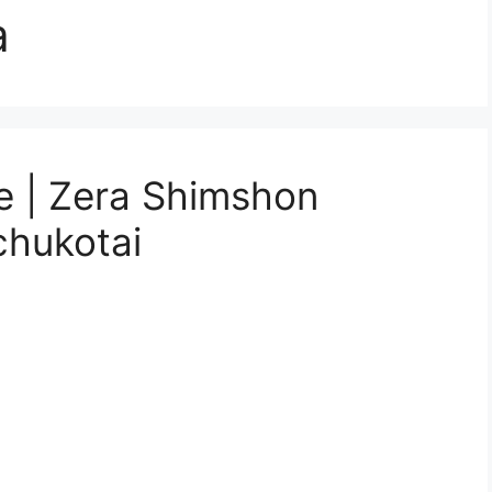
a
e | Zera Shimshon
chukotai