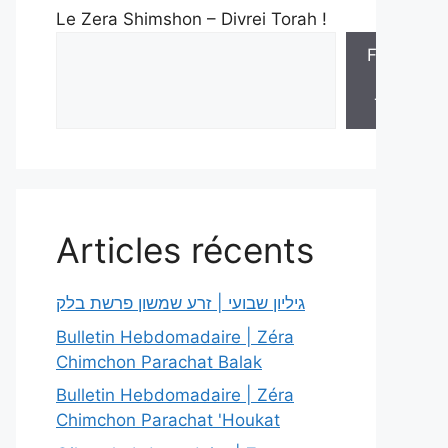
Le Zera Shimshon – Divrei Torah !
Feuilles
de
Torah
Articles récents
גיליון שבועי | זרע שמשון פרשת בלק
Bulletin Hebdomadaire | Zéra
Chimchon Parachat Balak
Bulletin Hebdomadaire | Zéra
Chimchon Parachat 'Houkat