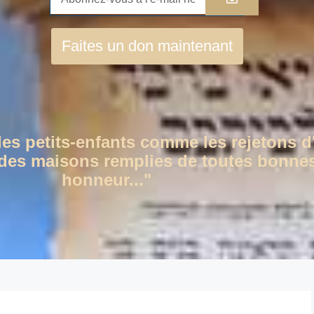
Faites un don maintenant
des petits-enfants comme les rejetons d
c des maisons remplies de toutes bonnes
honneur..."