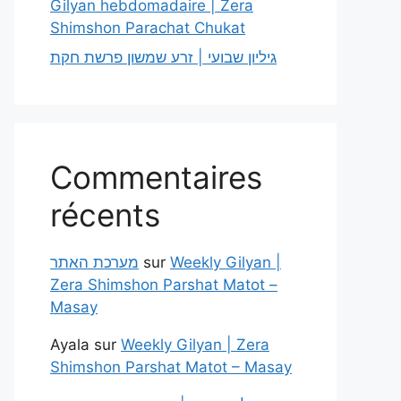
Gilyan hebdomadaire | Zera
Shimshon Parachat Chukat
גיליון שבועי | זרע שמשון פרשת חקת
Commentaires
récents
מערכת האתר
sur
Weekly Gilyan |
Zera Shimshon Parshat Matot –
Masay
Ayala
sur
Weekly Gilyan | Zera
Shimshon Parshat Matot – Masay