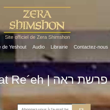
Site officiel de Zera Shimshon
e de Yeshout
Audio
Librairie
Contactez-nous
Parshat Re´eh | פרשת ראה