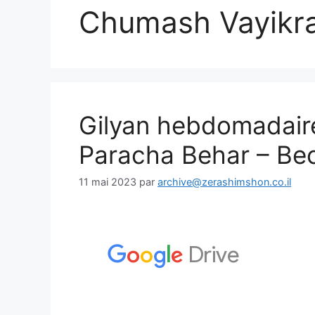
Chumash Vayikr
Gilyan hebdomadair
Paracha Behar – Be
11 mai 2023
par
archive@zerashimshon.co.il