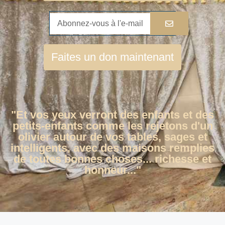
Faites un don maintenant
"Et vos yeux verront des enfants et des
petits-enfants comme les rejetons d'un
olivier autour de vos tables, sages et
intelligents, avec des maisons remplies
de toutes bonnes choses... richesse et
honneur..."