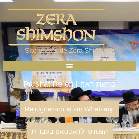
Site officiel de Zera Shimshon
Parshat Re´eh | פרשת ראה
Rejoignez-nous sur Whatsapp
הצטרפו לוואטסאפ בעברית