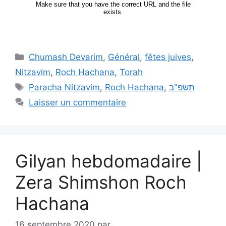
Chumash Devarim
,
Général
,
fêtes juives
,
Nitzavim
,
Roch Hachana
,
Torah
Paracha Nitzavim
,
Roch Hachana
,
תשפ"ב
Laisser un commentaire
Gilyan hebdomadaire |
Zera Shimshon Roch
Hachana
16 septembre 2020
par