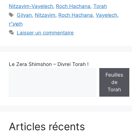
Nitzavim-Vayelech
,
Roch Hachana
,
Torah
Gilyan
,
Nitzavim
,
Roch Hachana
,
Vayelech
,
תשע"ז
Laisser un commentaire
Le Zera Shimshon – Divrei Torah !
Feuilles
de
Torah
Articles récents