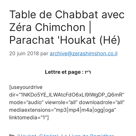
Table de Chabbat avec
Zéra Chimchon |
Parachat 'Houkat (Hé)
20 juin 2018
par
archive@zerashimshon.co.il
Lettre et page : ריז
[useyourdrive
dir=”1NKDo5YE_lLWAtcFdO6xLI9IWgDP_Q6mR”
mode=”audio” viewrole=”all” downloadrole=”all”
mediaextensions=”mp3|mp4|m4a|ogg|oga”
linktomedia=”1″]