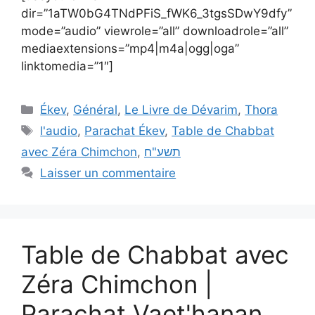
dir=”1aTW0bG4TNdPFiS_fWK6_3tgsSDwY9dfy”
mode=”audio” viewrole=”all” downloadrole=”all”
mediaextensions=”mp4|m4a|ogg|oga”
linktomedia=”1″]
Ékev
,
Général
,
Le Livre de Dévarim
,
Thora
l'audio
,
Parachat Ékev
,
Table de Chabbat
avec Zéra Chimchon
,
תשע"ח
Laisser un commentaire
Table de Chabbat avec
Zéra Chimchon |
Parachat Vaet'hanan