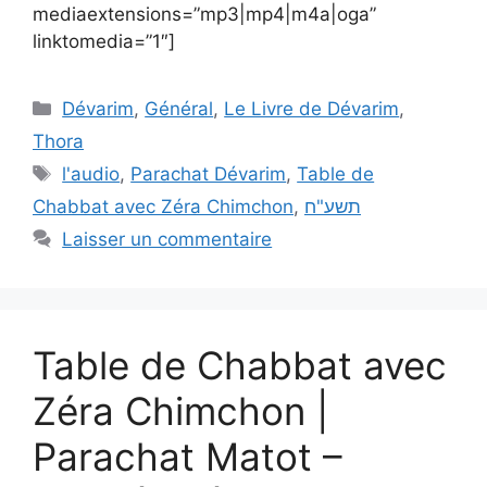
mediaextensions=”mp3|mp4|m4a|oga”
linktomedia=”1″]
Dévarim
,
Général
,
Le Livre de Dévarim
,
Thora
l'audio
,
Parachat Dévarim
,
Table de
Chabbat avec Zéra Chimchon
,
תשע"ח
Laisser un commentaire
Table de Chabbat avec
Zéra Chimchon |
Parachat Matot –