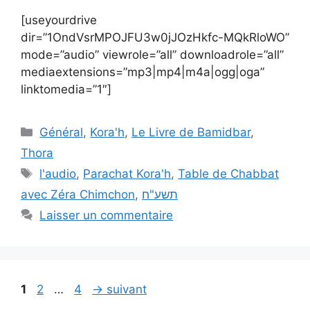
[useyourdrive
dir=”1OndVsrMPOJFU3w0jJOzHkfc-MQkRloWO”
mode=”audio” viewrole=”all” downloadrole=”all”
mediaextensions=”mp3|mp4|m4a|ogg|oga”
linktomedia=”1″]
Général
,
Kora'h
,
Le Livre de Bamidbar
,
Thora
l'audio
,
Parachat Kora'h
,
Table de Chabbat
avec Zéra Chimchon
,
תשע"ח
Laisser un commentaire
1
2
…
4
→
suivant