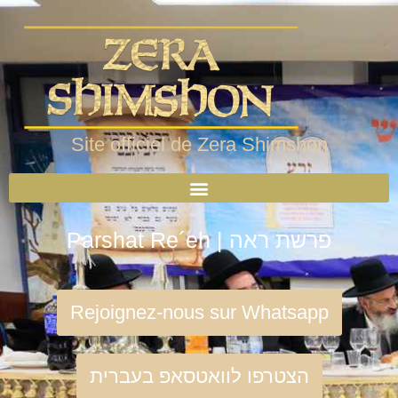
Site officiel de Zera Shimshon
Parshat Re´eh | פרשת ראה
Rejoignez-nous sur Whatsapp
הצטרפו לוואטסאפ בעברית