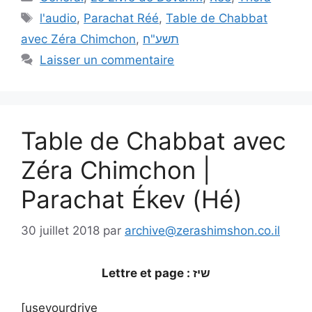
l'audio
,
Parachat Réé
,
Table de Chabbat
avec Zéra Chimchon
,
תשע"ח
Laisser un commentaire
Table de Chabbat avec
Zéra Chimchon |
Parachat Ékev (Hé)
30 juillet 2018
par
archive@zerashimshon.co.il
Lettre et page : שיז
[useyourdrive