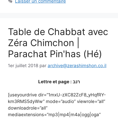
Laisser un commentaire
Table de Chabbat avec
Zéra Chimchon |
Parachat Pin'has (Hé)
1er juillet 2018
par
archive@zerashimshon.co.il
Lettre et page : רנב
[useyourdrive dir=”1mxU-zXC82ZcF8_yHqfRY-
km3RMS5dyWw” mode=”audio” viewrole=”all”
downloadrole=”all”
mediaextensions=”mp3|mp4|m4a|ogg|oga”