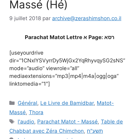
Massé (Hé)
9 juillet 2018
par
archive@zerashimshon.co.il
Parachat Matot Lettre א Page: רסא
[useyourdrive
dir=”1CNxIYSVyrrDy5WjGx2YqRhyvqySG2sNS”
mode=”audio” viewrole=”all”
mediaextensions=”mp3|mp4|m4a|ogg|oga”
linktomedia=”1″]
Général
,
Le Livre de Bamidbar
,
Matot-
Massé
,
Thora
l'audio
,
Parachat Matot - Massé
,
Table de
Chabbat avec Zéra Chimchon
,
תשע"ח