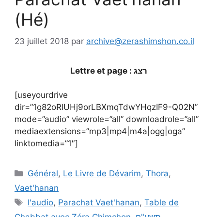
(Hé)
23 juillet 2018
par
archive@zerashimshon.co.il
Lettre et page : רצג
[useyourdrive
dir=”1g82oRlUHj9orLBXmqTdwYHqzIF9-Q02N”
mode=”audio” viewrole=”all” downloadrole=”all”
mediaextensions=”mp3|mp4|m4a|ogg|oga”
linktomedia=”1″]
Général
,
Le Livre de Dévarim
,
Thora
,
Vaet'hanan
l'audio
,
Parachat Vaet'hanan
,
Table de