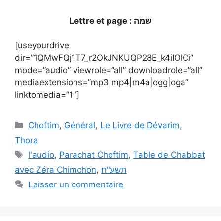
Lettre et page : שמה
[useyourdrive
dir=”1QMwFQj1T7_r2OkJNKUQP28E_k4iIOlCi”
mode=”audio” viewrole=”all” downloadrole=”all”
mediaextensions=”mp3|mp4|m4a|ogg|oga”
linktomedia=”1″]
Choftim
,
Général
,
Le Livre de Dévarim
,
Thora
l'audio
,
Parachat Choftim
,
Table de Chabbat
avec Zéra Chimchon
,
תשע"ח
Laisser un commentaire