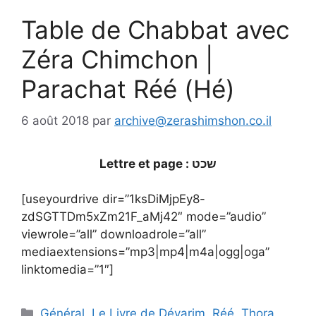
Table de Chabbat avec
Zéra Chimchon |
Parachat Réé (Hé)
6 août 2018
par
archive@zerashimshon.co.il
Lettre et page : שכט
[useyourdrive dir=”1ksDiMjpEy8-
zdSGTTDm5xZm21F_aMj42″ mode=”audio”
viewrole=”all” downloadrole=”all”
mediaextensions=”mp3|mp4|m4a|ogg|oga”
linktomedia=”1″]
Général
,
Le Livre de Dévarim
,
Réé
,
Thora