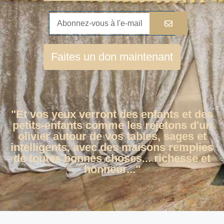
Faites un don maintenant
"Et vos yeux verront des enfants et des
petits-enfants comme les rejetons d'un
olivier autour de vos tables, sages et
intelligents, avec des maisons remplies
de toutes bonnes choses... richesse et
honneur..."