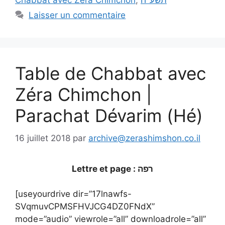
Chabbat avec Zéra Chimchon
,
תשע"ח
Laisser un commentaire
Table de Chabbat avec
Zéra Chimchon |
Parachat Dévarim (Hé)
16 juillet 2018
par
archive@zerashimshon.co.il
Lettre et page : רפה
[useyourdrive dir=”17lnawfs-
SVqmuvCPMSFHVJCG4DZ0FNdX”
mode=”audio” viewrole=”all” downloadrole=”all”