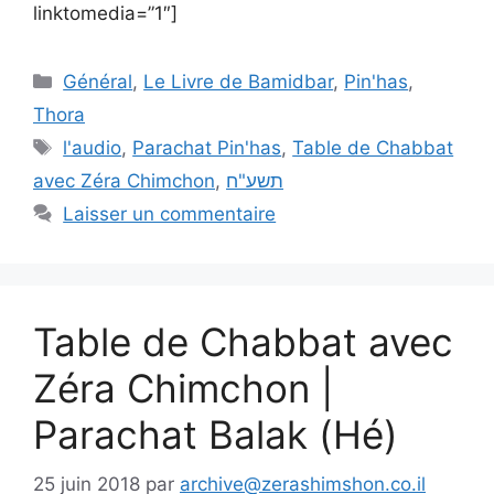
linktomedia=”1″]
Général
,
Le Livre de Bamidbar
,
Pin'has
,
Thora
l'audio
,
Parachat Pin'has
,
Table de Chabbat
avec Zéra Chimchon
,
תשע"ח
Laisser un commentaire
Table de Chabbat avec
Zéra Chimchon |
Parachat Balak (Hé)
25 juin 2018
par
archive@zerashimshon.co.il