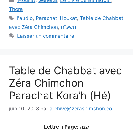
'Houkat
,
Général
,
Le Livre de Bamidbar
,
Thora
l'audio
,
Parachat 'Houkat
,
Table de Chabbat
avec Zéra Chimchon
,
תשע"ח
Laisser un commentaire
Table de Chabbat avec
Zéra Chimchon |
Parachat Kora’h (Hé)
juin 10, 2018
par
archive@zerashimshon.co.il
Lettre ד Page: קצה