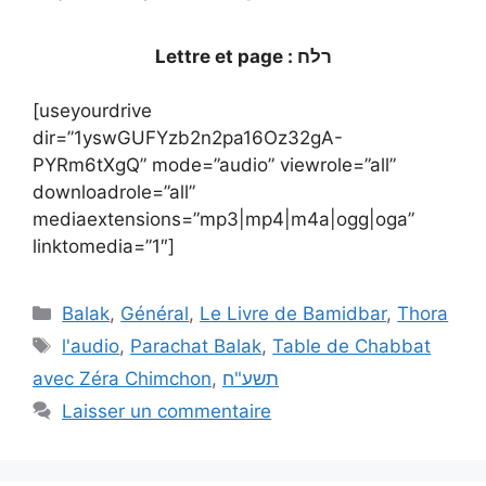
Lettre et page : רלח
[useyourdrive
dir=”1yswGUFYzb2n2pa16Oz32gA-
PYRm6tXgQ” mode=”audio” viewrole=”all”
downloadrole=”all”
mediaextensions=”mp3|mp4|m4a|ogg|oga”
linktomedia=”1″]
Balak
,
Général
,
Le Livre de Bamidbar
,
Thora
l'audio
,
Parachat Balak
,
Table de Chabbat
avec Zéra Chimchon
,
תשע"ח
Laisser un commentaire