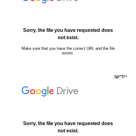
יידיש: