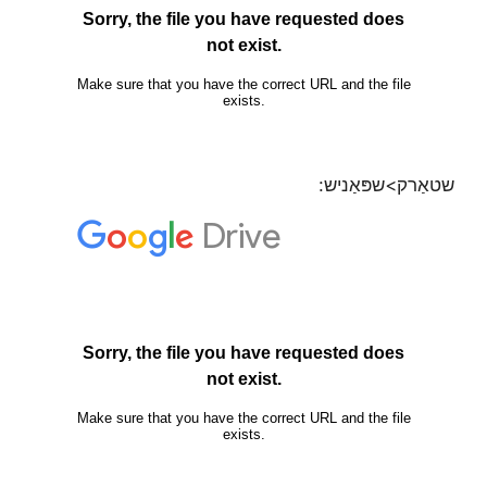
שטאַרק>שפּאַניש: