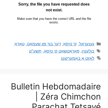
גענעראל
,
קי טיסאַ
,
דער בוך פון שעמאָט
,
טאָראַ
בולעטין
,
פּאַראַטשאַט קי טיסאַ
,
תשע"ט
לאָזט אַ באַמערקונג
Bulletin Hebdomadaire
| Zéra Chimchon
Parachat Tetsavé