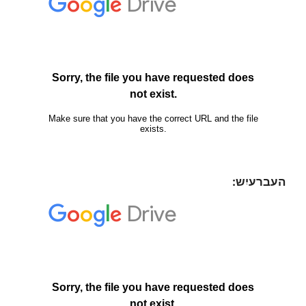
העברעיִש: