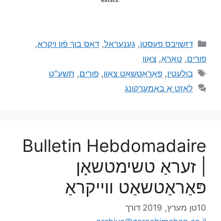
דזשויבס פעסטן
,
גענעראל
,
דאָס בוך פֿון ויקרא
,
פורים
,
טאָראַ
,
צאַוו
בולעטין
,
פּאַראַטשאַט צאַוו
,
פורים
,
תשע"ט
לאָזט אַ באַמערקונג
Bulletin Hebdomadaire
| זעראַ טשימטשאָן
פּאַראַטשאַט ווייקראַ
10טן מערץ, 2019
דורך