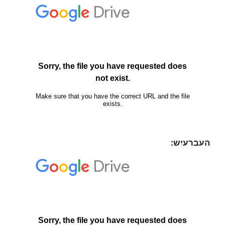
העברעיִש: