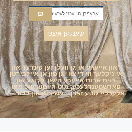
שענקען איצט
"און אייערע אויגן וועלן זען קינדער און
אייניקלעך ווי די צווייגן פון אן איילבירטן
בוים אַרום אייערע טישן, קלוגע און
פארשטענדלעכע, מיט היימען פול מיט
אלערליי גוטע זאכן... עשירות און כבוד..."