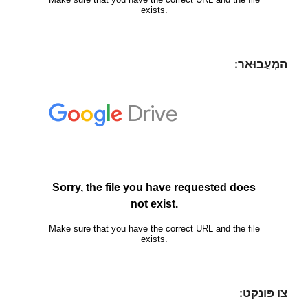
הַמְעֲבוּאַר:
צו פּונקט: