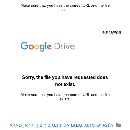
שפּאַניש:
אַ'האַרע-מאָט
,
גענעראל
,
דאָס בוך פֿון ויקרא
,
טאָראַ