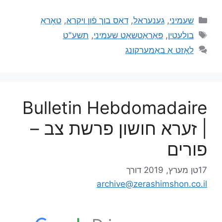
שעמיני
,
גענעראל
,
דאָס בוך פֿון ויקרא
,
טאָראַ
בולעטין
,
פּאַראַטשאַט שעמיני
,
תשע"ט
לאָזט אַ באַמערקונג
Bulletin Hebdomadaire
| זערא חושון פרשת צב –
פורים
17טן מערץ, 2019
דורך
archive@zerashimshon.co.il