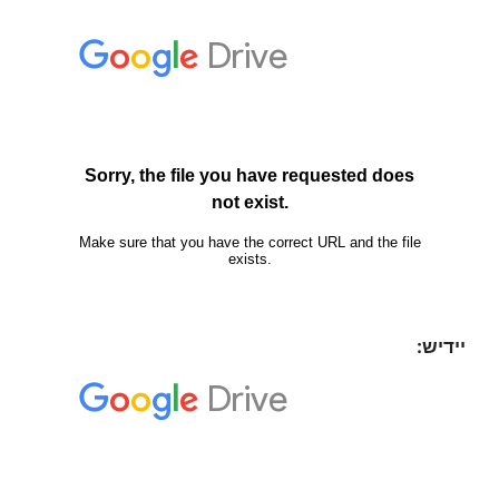
יידיש: