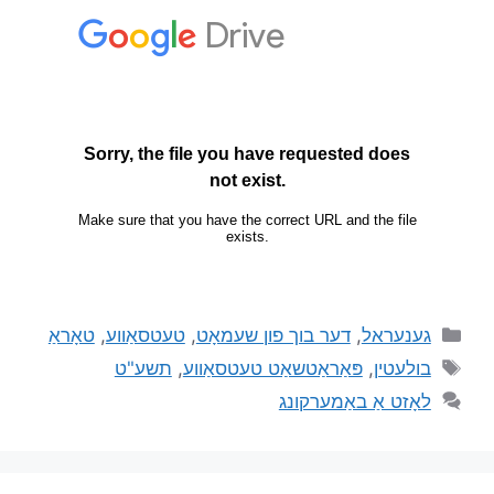
גענעראל
,
דער בוך פון שעמאָט
,
טעטסאַווע
,
טאָראַ
בולעטין
,
פּאַראַטשאַט טעטסאַווע
,
תשע"ט
לאָזט אַ באַמערקונג