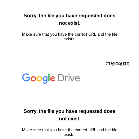
הַמְעֲבוּאַר: