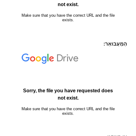
הַמְעֲבוּאַר: