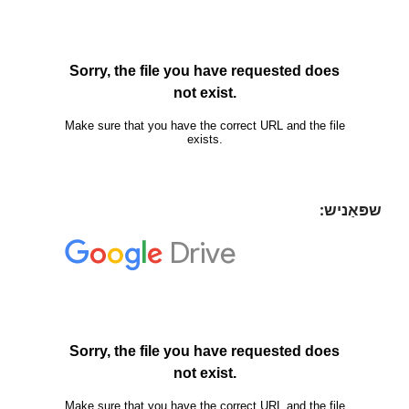
שפּאַניש: