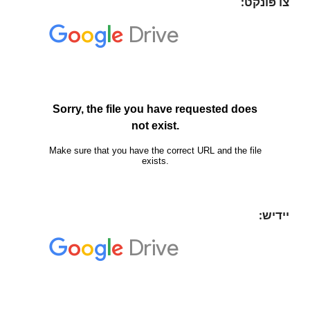
צו פּונקט:
יידיש: