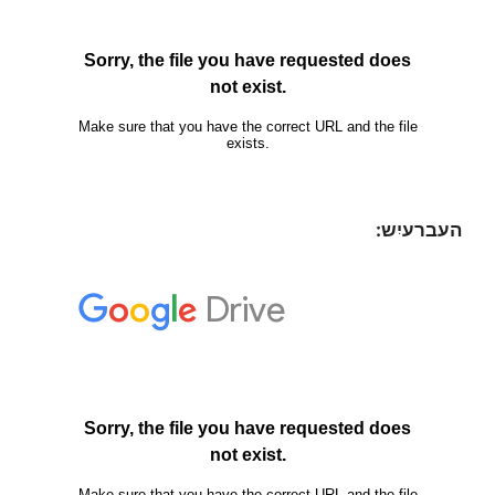
העברעיִש: