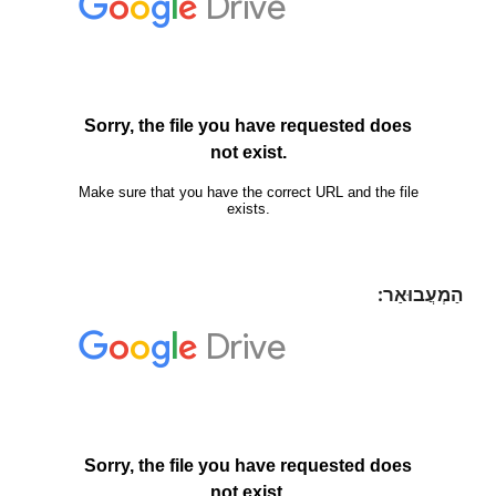
הַמְעֲבוּאַר: