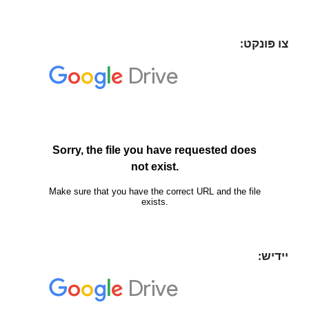
צו פּונקט:
יידיש: