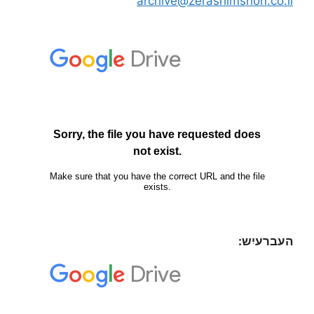
archive@zerashimshon.co.il
העברעיִש: