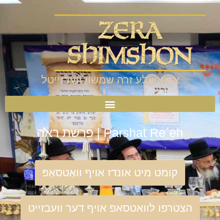
אפיציעלע זרה שמשון וועבזייטל
Parshat Re´eh | פרשת ראה
קומט מיט אונדז אויף וואַטסאַפּ
הצטרפו לוואטסאפ אויף דער וועבזייט