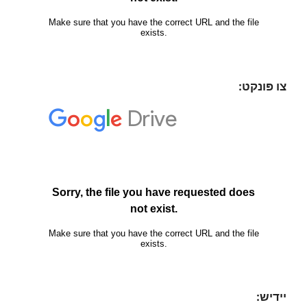
צו פּונקט:
יידיש: