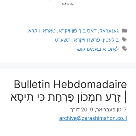
גענעראל
,
דאָס בוך פֿון ויקרא
,
טאָראַ
,
ויקרא
בולעטין
,
פרשת ויקרא
,
תשע"ט
לאָזט אַ באַמערקונג
Bulletin Hebdomadaire
| זֶרַע חִמְכוֹן פַּרְחָת כִּי תִיסָא
17טן פעברואר, 2019
דורך
archive@zerashimshon.co.il