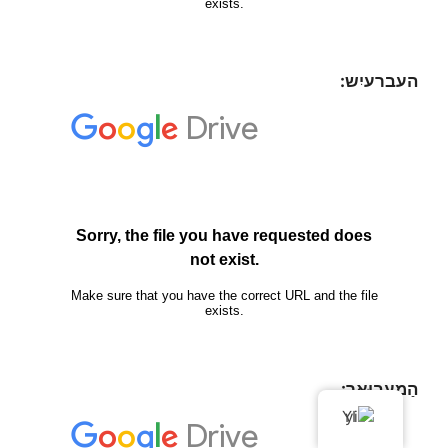
העברעיִש:
הַמְעֲבוּאַר:
YI