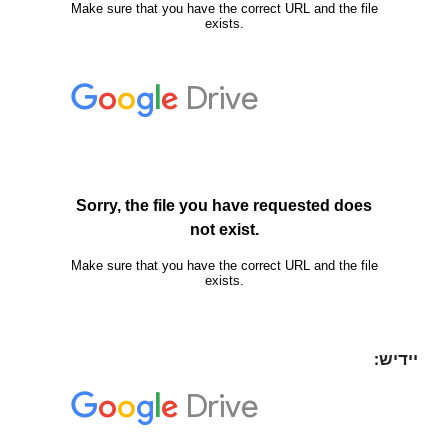
יידיש: