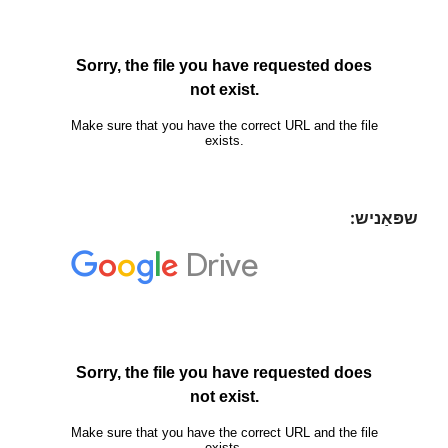
שפּאַניש: