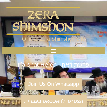
Official Zera Shimshon Site
Parshat Re´eh | פרשת ראה
Join Us On Whatsapp
הצטרפו לוואטסאפ בעברית