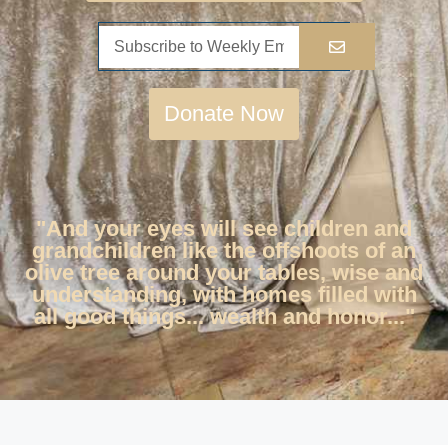
Donate Now
"And your eyes will see children and
grandchildren like the offshoots of an
olive tree around your tables, wise and
understanding, with homes filled with
all good things... wealth and honor..."