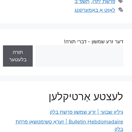
פרשת יתרו
,
תשפ"ב
לאָזט אַ באַמערקונג
דער זרע שמשון - דברי תורה!
תורה
בלעטער
לעצטע אַרטיקלען
גיליון שבועי | זרע שמשון פרשת בלק
Bulletin Hebdomadaire | זעראַ טשימטשאָן פּרחת
בלק