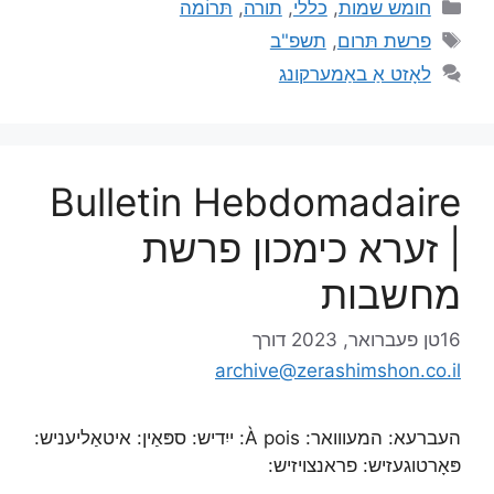
חומש שמות
,
כללי
,
תורה
,
תּרוֹמה
פרשת תּרום
,
תשפ"ב
לאָזט אַ באַמערקונג
Bulletin Hebdomadaire
| זערא כימכון פרשת
מחשבות
16טן פעברואר, 2023
דורך
archive@zerashimshon.co.il
העברעא: המעווואר: À pois: ייִדיש: ספּאַין: איטאַליעניש:
פּאָרטוגעזיש: פראנצויזיש: