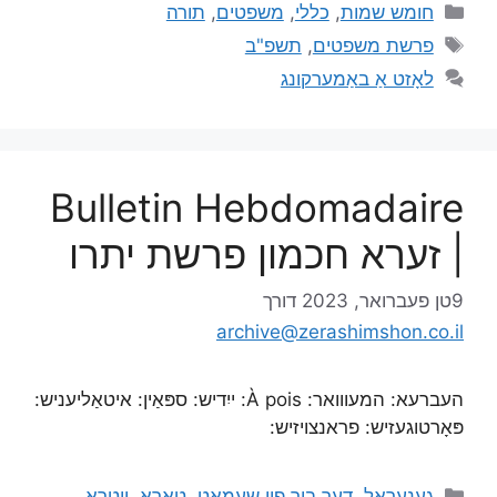
חומש שמות
,
כללי
,
משפטים
,
תורה
פרשת משפטים
,
תשפ"ב
לאָזט אַ באַמערקונג
Bulletin Hebdomadaire
| זערא חכמון פרשת יתרו
9טן פעברואר, 2023
דורך
archive@zerashimshon.co.il
העברעא: המעווואר: À pois: ייִדיש: ספּאַין: איטאַליעניש:
פּאָרטוגעזיש: פראנצויזיש:
גענעראל
,
דער בוך פון שעמאָט
,
טאָראַ
,
ייטראָ