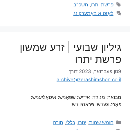
פרשת יתרו
,
תשפ"ב
לאָזט אַ באַמערקונג
גיליון שבועי | זרע שמשון
פרשת יתרו
9טן פעברואר, 2023
דורך
archive@zerashimshon.co.il
מבואר: מנוקד: אידיש: שפּאַניש: איטאַליעניש:
פּאָרטוגעזיש: פראנצויזיש:
חומש שמות
,
יטרו
,
כללי
,
תורה