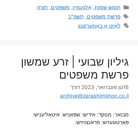
חומש שמות
,
אַלגעמיין
,
משפטים
,
תורה
פרשת משפטים
,
תשפ"ב
לאָזט אַ באַמערקונג
גיליון שבועי | זרע שמשון
פרשת משפטים
16טן פעברואר, 2023
דורך
archive@zerashimshon.co.il
מבואר: מנוקד: אידיש: שפּאַניש: איטאַליעניש:
פּאָרטוגעזיש: פראנצויזיש: