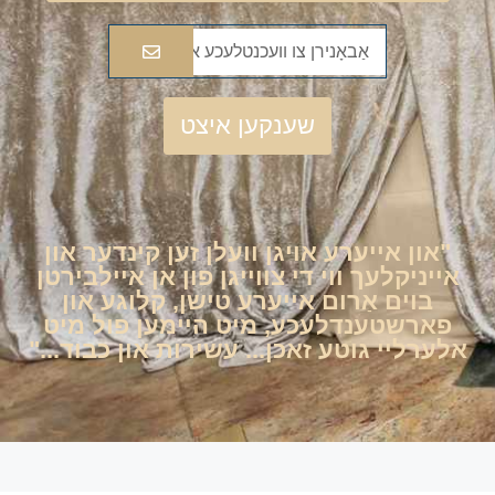
שענקען איצט
"און אייערע אויגן וועלן זען קינדער און
אייניקלעך ווי די צווייגן פון אן איילבירטן
בוים אַרום אייערע טישן, קלוגע און
פארשטענדלעכע, מיט היימען פול מיט
אלערליי גוטע זאכן... עשירות און כבוד..."