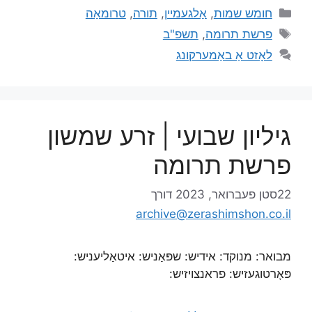
חומש שמות
,
אַלגעמיין
,
תורה
,
טרומאַה
פרשת תרומה
,
תשפ"ב
לאָזט אַ באַמערקונג
גיליון שבועי | זרע שמשון
פרשת תרומה
22סטן פעברואר, 2023
דורך
archive@zerashimshon.co.il
מבואר: מנוקד: אידיש: שפּאַניש: איטאַליעניש:
פּאָרטוגעזיש: פראנצויזיש: