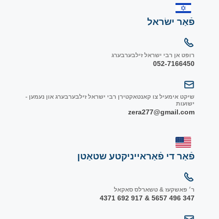
פֿאַר ישׂראל
רופט אן רבי ישראל זילבערבערג
052-7166450
שיקט אימעיל צו קאנטאקטירן רבי ישראל זילבערבערג און נעמען -
ישועות
zera277@gmail.com
פֿאַר די פֿאַראייניקטע שטאַטן
ר׳ פאשקעז & טשארלס סאקאל
347 496 5657 & 917 692 4371