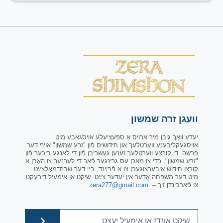
וועגן זרה שמשון
יעדע וואָך גיבן מיר ארויס אַ ספּעציעלע אויסגאַבע מיט
אויסגעקליבענע ווערטלעך און חידושים פֿון "זרע שמשון" אויף דער
פּרשה. די קורצע ווערטלעך זענען געשריבן פֿון די לאַנגע ביכער פֿון
"זרע שמשון", כּדי צו מאַכן עס גרינגער פֿאַר די לערנער צו האָבן אַ
קורצן חידוש איבערצוגעבן צו אַ פֿרײַנד, בײַ דער שבת־מאָלצײַט
מיט דער משפּחה אָדער אין יעדער צײַט. שיקט אַן אימעיל דירעקט
צו פֿאַרבינדן זיך –
zera277@gmail.com