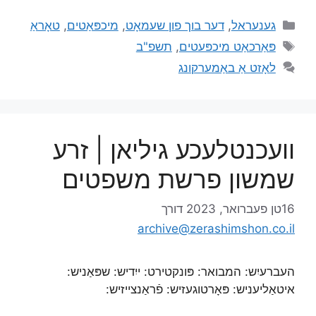
גענעראל
,
דער בוך פון שעמאָט
,
מיכפּאַטים
,
טאָראַ
פּאַרכאַט מיכפּעטים
,
תשפ"ב
לאָזט אַ באַמערקונג
וועכנטלעכע גיליאן | זרע
שמשון פרשת משפטים
16טן פעברואר, 2023
דורך
archive@zerashimshon.co.il
העברעיִש: המבואר: פּונקטירט: ייִדיש: שפּאַניש:
איטאַליעניש: פּאָרטוגעזיש: פֿראַנצייזיש: