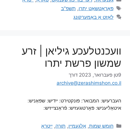
פּאַראַטשאַט יתרו
,
תשפ"ב
לאָזט אַ באַמערקונג
וועכנטלעכע גיליאן | זרע
שמשון פרשת יתרו
9טן פעברואר, 2023
דורך
archive@zerashimshon.co.il
העברעיִש: המבואר: פּונקטירט: ייִדיש: שפּאַניש:
איטאַליעניש: פּאָרטוגעזיש: פֿראַנצייזיש:
חומש שמות
,
אַלגעמיין
,
תורה
,
ייטראָ