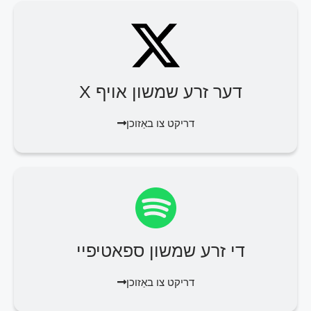
דער זרע שמשון אויף X
דריקט צו באַזוכן
די זרע שמשון ספאטיפיי
דריקט צו באַזוכן