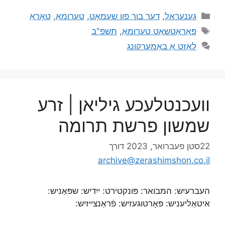
גענעראל
,
דער בוך פון שעמאָט
,
טערומאַ
,
טאָראַ
פּאַראַטשאַט טערומאַ
,
תשפ"ב
לאָזט אַ באַמערקונג
וועכנטלעכע גיליאן | זרע
שמשון פרשת תרומה
22סטן פעברואר, 2023
דורך
archive@zerashimshon.co.il
העברעיִש: המבואר: פּונקטירט: ייִדיש: שפּאַניש:
איטאַליעניש: פּאָרטוגעזיש: פֿראַנצייזיש: