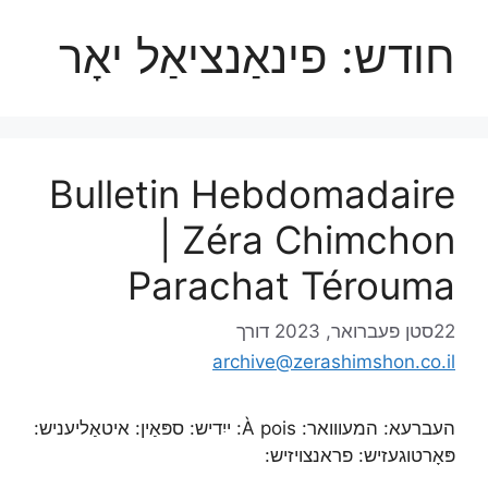
חודש:
פינאַנציאַל יאָר
Bulletin Hebdomadaire
| Zéra Chimchon
Parachat Térouma
22סטן פעברואר, 2023
דורך
archive@zerashimshon.co.il
העברעא: המעווואר: À pois: ייִדיש: ספּאַין: איטאַליעניש:
פּאָרטוגעזיש: פראנצויזיש: