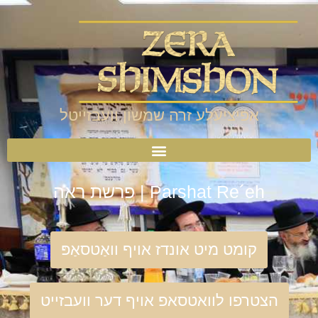
אפיציעלע זרה שמשון וועבזייטל
Parshat Re´eh | פרשת ראה
קומט מיט אונדז אויף וואַטסאַפּ
הצטרפו לוואטסאפ אויף דער וועבזייט