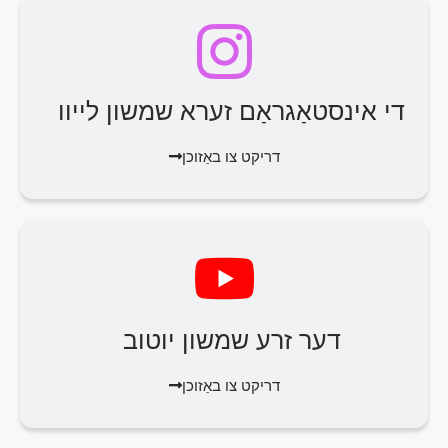
די אינסטאַגראַם זערא שמשון לייוו
דריקט צו באַזוכן
דער זרע שמשון יוטוב
דריקט צו באַזוכן