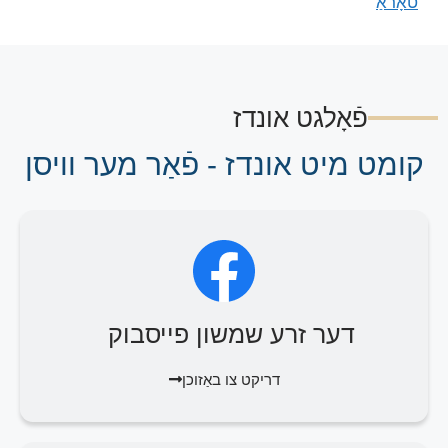
טאָראַ
פֿאָלגט אונדז
קומט מיט אונדז - פֿאַר מער וויסן
דער זרע שמשון פייסבוק
דריקט צו באַזוכן