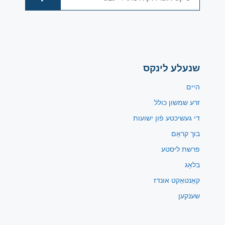
שנעלע לינקס
היים
זרע שמשון כולל
די געשיכטע פֿון ישועות
בוך קראָם
פרשת ליסטע
בלאָג
קאָנטאַקט אונדז
שענקען