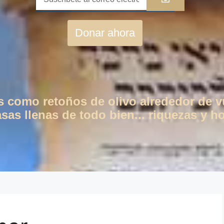
Donar ahora
os como retoños de olivo alrededor de 
as llenas de todo bien... riquezas y ho