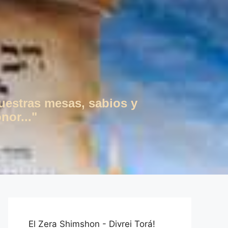
vuestras mesas, sabios y
nor..."
El Zera Shimshon - Divrei Torá!