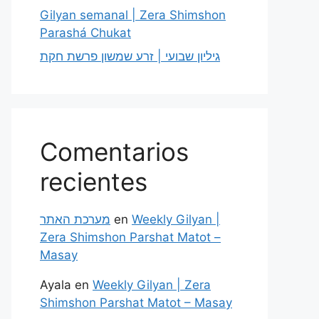
Gilyan semanal | Zera Shimshon
Parashá Chukat
גיליון שבועי | זרע שמשון פרשת חקת
Comentarios
recientes
מערכת האתר
en
Weekly Gilyan |
Zera Shimshon Parshat Matot –
Masay
Ayala
en
Weekly Gilyan | Zera
Shimshon Parshat Matot – Masay