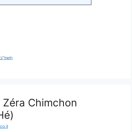
,
תשפ"ב
| Zéra Chimchon
Hé)
o.il