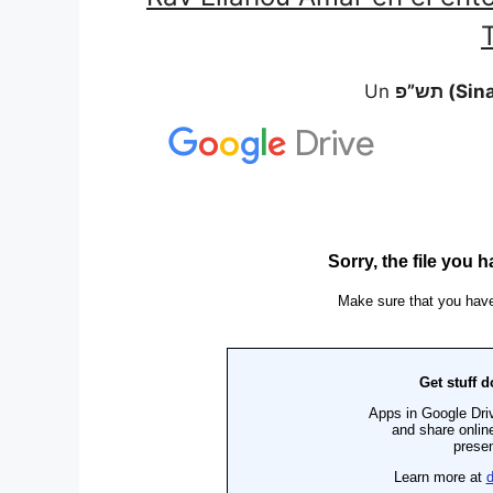
Un
תש”פ (