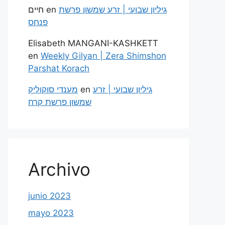
חיים
en
גיליון שבועי | זרע שמשון פרשת
פנחס
Elisabeth MANGANI-KASHKETT
en
Weekly Gilyan | Zera Shimshon
Parshat Korach
מענדי סוקוליק
en
גיליון שבועי | זרע
שמשון פרשת קרח
Archivo
junio 2023
mayo 2023