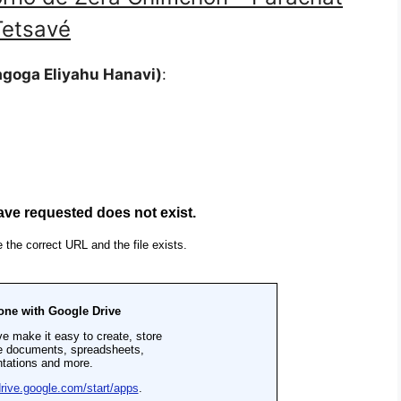
Tetsavé
Sinagoga Eliyahu Hanavi)
: