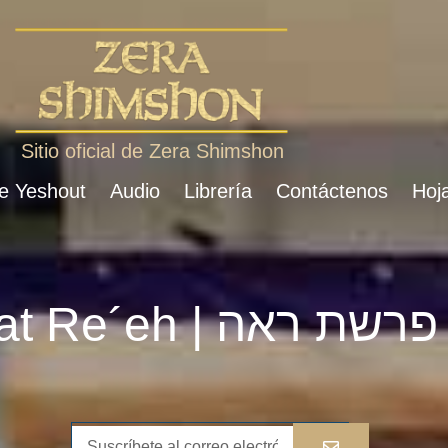
Sitio oficial de Zera Shimshon
de Yeshout
Audio
Librería
Contáctenos
Hoja
Parshat Re´eh | פרשת ראה