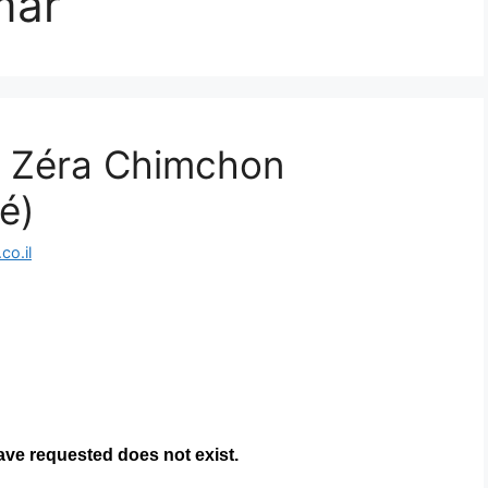
mar
| Zéra Chimchon
é)
o.il