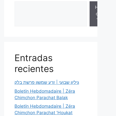
Hojas
de la
Torá
Entradas
recientes
גיליון שבועי | זרע שמשון פרשת בלק
Boletín Hebdomadaire | Zéra
Chimchon Parachat Balak
Boletín Hebdomadaire | Zéra
Chimchon Parachat 'Houkat