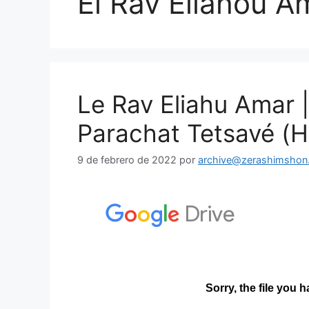
El Rav Eliahou A
Le Rav Eliahu Amar 
Parachat Tetsavé (H
9 de febrero de 2022
por
archive@zerashimshon.c